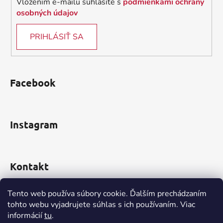
Vložením e-mailu súhlasíte s
podmienkami ochrany
osobných údajov
PRIHLÁSIŤ SA
Facebook
Instagram
Kontakt
obchod
@
incomp.sk
Tento web používa súbory cookie. Ďalším prechádzaním
tohto webu vyjadrujete súhlas s ich používaním. Viac
0910 999 552
informácií
tu
.