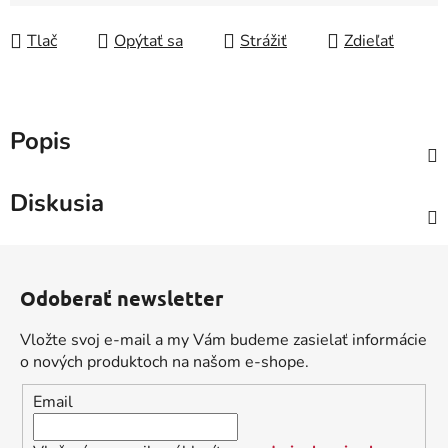
Tlač
Opýtať sa
Strážiť
Zdieľať
Popis
Diskusia
Z
á
Odoberať newsletter
p
ä
Vložte svoj e-mail a my Vám budeme zasielať informácie
t
o nových produktoch na našom e-shope.
i
Email
e