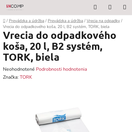
Prejsť
Hľadať
NÁKUP
na
KOŠÍK
obsah
Domov
/
Prevádzka a údržba
/
Prevádzka a údržba
/
Vrecia na odpadky
/
Vrecia do odpadkového koša, 20 l, B2 systém, TORK, biela
Vrecia do odpadkového
koša, 20 l, B2 systém,
TORK, biela
Priemerné
Neohodnotené
Podrobnosti hodnotenia
hodnotenie
Značka:
TORK
produktu
je
0,0
z
5
hviezdičiek.