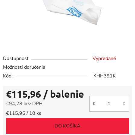
Dostupnosť
Vypredané
Možnosti doručenia
Kód:
KHH391K
€115,96
/ balenie
€94,28 bez DPH
Jednotková cena:
€115,96 / 10 ks
DO KOŠÍKA