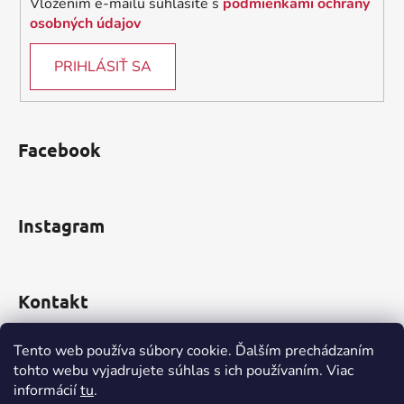
Vložením e-mailu súhlasíte s
podmienkami ochrany
osobných údajov
PRIHLÁSIŤ SA
Facebook
Instagram
Kontakt
obchod
@
incomp.sk
Tento web používa súbory cookie. Ďalším prechádzaním
tohto webu vyjadrujete súhlas s ich používaním. Viac
0910 999 552
informácií
tu
.