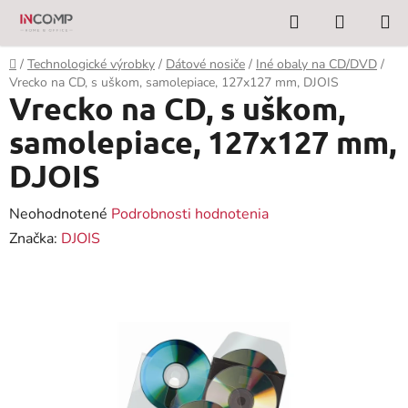
Prejsť
Hľadať
NÁKUP
na
KOŠÍK
obsah
Domov
/
Technologické výrobky
/
Dátové nosiče
/
Iné obaly na CD/DVD
/
Vrecko na CD, s uškom, samolepiace, 127x127 mm, DJOIS
Vrecko na CD, s uškom,
samolepiace, 127x127 mm,
DJOIS
Priemerné
Neohodnotené
Podrobnosti hodnotenia
hodnotenie
Značka:
DJOIS
produktu
je
0,0
z
5
hviezdičiek.