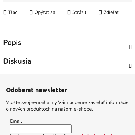
Tlač
Opýtať sa
Strážiť
Zdieľať
Popis
Diskusia
Z
á
Odoberať newsletter
p
ä
Vložte svoj e-mail a my Vám budeme zasielať informácie
t
o nových produktoch na našom e-shope.
i
Email
e