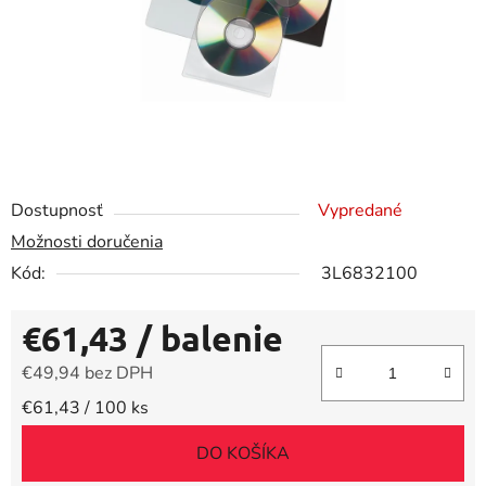
Dostupnosť
Vypredané
Možnosti doručenia
Kód:
3L6832100
€61,43
/ balenie
€49,94 bez DPH
Jednotková cena:
€61,43 / 100 ks
DO KOŠÍKA