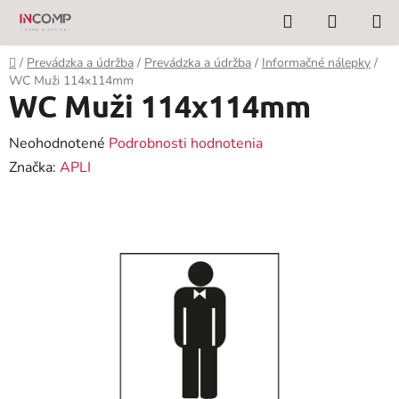
Prejsť
Hľadať
NÁKUP
na
KOŠÍK
obsah
Domov
/
Prevádzka a údržba
/
Prevádzka a údržba
/
Informačné nálepky
/
WC Muži 114x114mm
WC Muži 114x114mm
Priemerné
Neohodnotené
Podrobnosti hodnotenia
hodnotenie
Značka:
APLI
produktu
je
0,0
z
5
hviezdičiek.