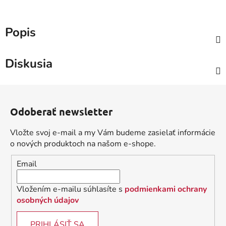
Popis
Diskusia
Z
á
Odoberať newsletter
p
ä
Vložte svoj e-mail a my Vám budeme zasielať informácie
t
o nových produktoch na našom e-shope.
i
Email
e
Vložením e-mailu súhlasíte s
podmienkami ochrany
osobných údajov
PRIHLÁSIŤ SA