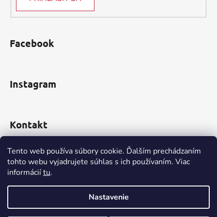
Facebook
Instagram
Kontakt
obchod
@
incomp.sk
Tento web používa súbory cookie. Ďalším prechádzaním
tohto webu vyjadrujete súhlas s ich používaním. Viac
0910 999 552
informácií
tu
.
Nastavenie