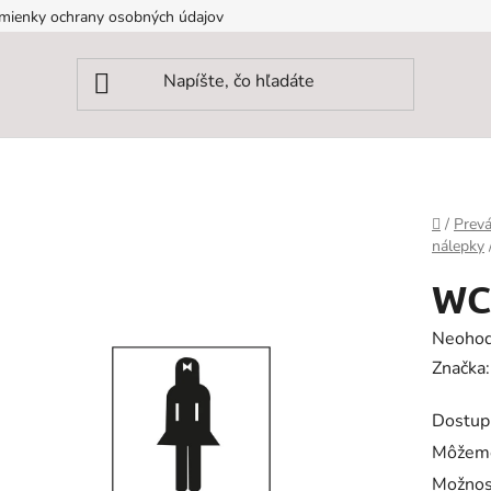
mienky ochrany osobných údajov
Domov
/
Prevá
nálepky
WC
Prieme
Neohod
hodnot
Značka
produk
Dostup
je
Môžeme
0,0
Možnos
z