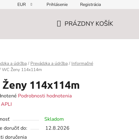
EUR
Prihlásenie
Registrácia
PRÁZDNY KOŠÍK
NÁKUPNÝ
KOŠÍK
dzka a údržba
/
Prevádzka a údržba
/
Informačné
/
WC Ženy 114x114m
 Ženy 114x114m
rné
notené
Podrobnosti hodnotenia
enie
:
APLI
tu
nosť
Skladom
 doručiť do:
12.8.2026
ti doručenia