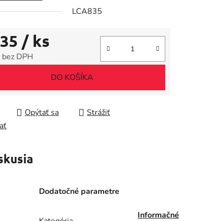
LCA835
iek.
,35
/ ks
 bez DPH
tková cena:
DO KOŠÍKA
Opýtať sa
Strážiť
ať
skusia
Dodatočné parametre
Informačné