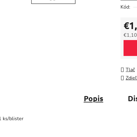
5
Kód:
hviezdič
€1
€1,10
Jedno
Tlač
Zdieľ
Popis
Di
1 ks/blister