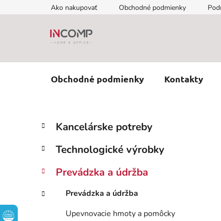
Prejsť
Ako nakupovať
Obchodné podmienky
Pod
na
obsah
Obchodné podmienky
Kontakty
B
K
Preskočiť
Kancelárske potreby
a
kategórie
o
t
č
Technologické výrobky
e
n
g
ý
Prevádzka a údržba
ó
p
r
Prevádzka a údržba
i
a
e
n
Upevnovacie hmoty a pomôcky