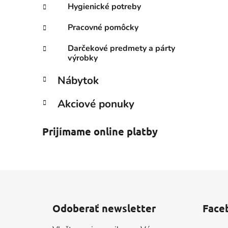
Hygienické potreby
Pracovné pomôcky
Darčekové predmety a párty
výrobky
Nábytok
Akciové ponuky
Prijímame online platby
Z
á
Odoberať newsletter
Face
p
ä