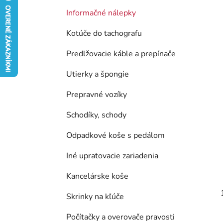
e
Informačné nálepky
l
Kotúče do tachografu
Predlžovacie káble a prepínače
Utierky a špongie
Prepravné vozíky
Schodíky, schody
Odpadkové koše s pedálom
Iné upratovacie zariadenia
Kancelárske koše
Skrinky na kľúče
Počítačky a overovače pravosti