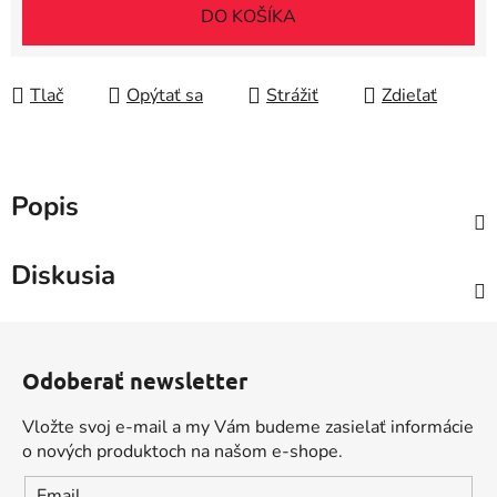
Jednotková cena:
DO KOŠÍKA
Tlač
Opýtať sa
Strážiť
Zdieľať
Popis
Diskusia
Z
á
Odoberať newsletter
p
ä
Vložte svoj e-mail a my Vám budeme zasielať informácie
t
o nových produktoch na našom e-shope.
i
Email