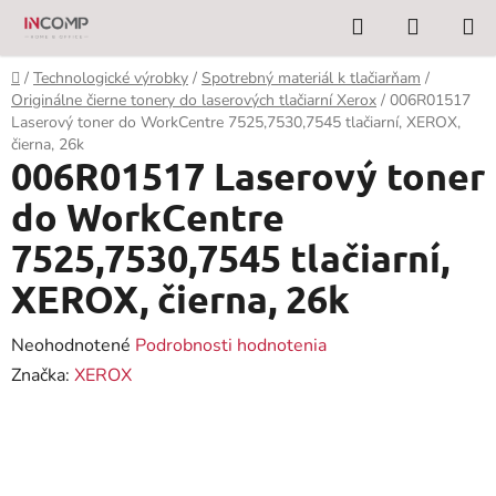
Prejsť
Hľadať
NÁKUP
na
KOŠÍK
obsah
Domov
/
Technologické výrobky
/
Spotrebný materiál k tlačiarňam
/
Originálne čierne tonery do laserových tlačiarní Xerox
/
006R01517
Laserový toner do WorkCentre 7525,7530,7545 tlačiarní, XEROX,
čierna, 26k
006R01517 Laserový toner
do WorkCentre
7525,7530,7545 tlačiarní,
XEROX, čierna, 26k
Priemerné
Neohodnotené
Podrobnosti hodnotenia
hodnotenie
Značka:
XEROX
produktu
je
0,0
z