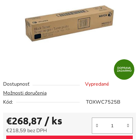
5
hviezdičiek.
DOPRAVA
ZADARMO
Dostupnosť
Vypredané
Možnosti doručenia
Kód:
TOXWC7525B
€268,87
/ ks
€218,59 bez DPH