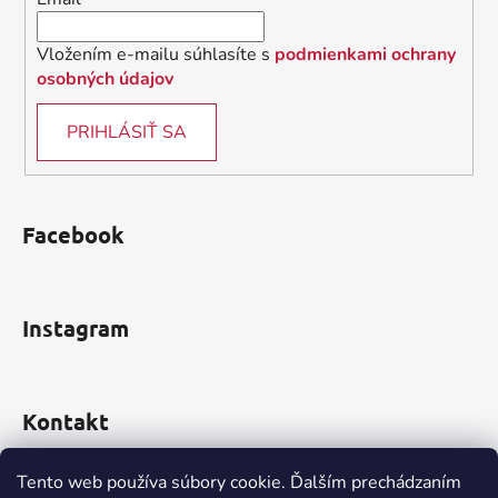
e
Vložením e-mailu súhlasíte s
podmienkami ochrany
osobných údajov
PRIHLÁSIŤ SA
Facebook
Instagram
Kontakt
obchod
@
incomp.sk
Tento web používa súbory cookie. Ďalším prechádzaním