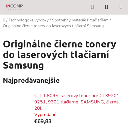
Prejsť
Hľadať
NÁKUP
na
KOŠÍK
obsah
Domov
/
Technologické výrobky
/
Spotrebný materiál k tlačiarňam
/
Originálne čierne tonery do laserových tlačiarní Samsung
Originálne čierne tonery
do laserových tlačiarní
Samsung
Najpredávanejšie
CLT-K809S Laserový toner pre CLX9201,
9251, 9301 tlačiarne, SAMSUNG, čierna,
20k
Vypredané
€69,83