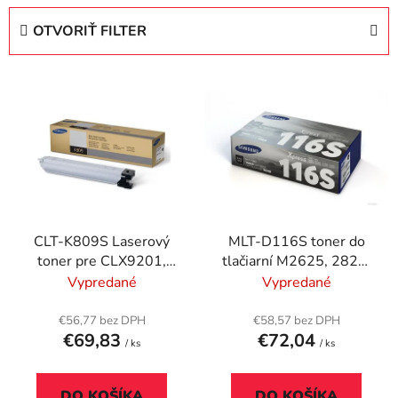
e
OTVORIŤ FILTER
n
i
V
e
ý
p
p
r
i
o
s
d
p
u
r
k
CLT-K809S Laserový
MLT-D116S toner do
o
t
toner pre CLX9201,
tlačiarní M2625, 2825,
d
o
9251, 9301 tlačiarne,
2875, SAMSUNG,
Vypredané
Vypredané
u
v
SAMSUNG, čierna, 20k
čierny, 1,2k
k
€56,77 bez DPH
€58,57 bez DPH
t
€69,83
€72,04
/ ks
/ ks
o
v
DO KOŠÍKA
DO KOŠÍKA