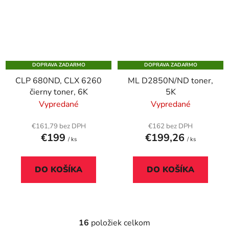
DOPRAVA ZADARMO
DOPRAVA ZADARMO
CLP 680ND, CLX 6260
ML D2850N/ND toner,
čierny toner, 6K
5K
Vypredané
Vypredané
€161,79 bez DPH
€162 bez DPH
€199
€199,26
/ ks
/ ks
DO KOŠÍKA
DO KOŠÍKA
16
položiek celkom
O