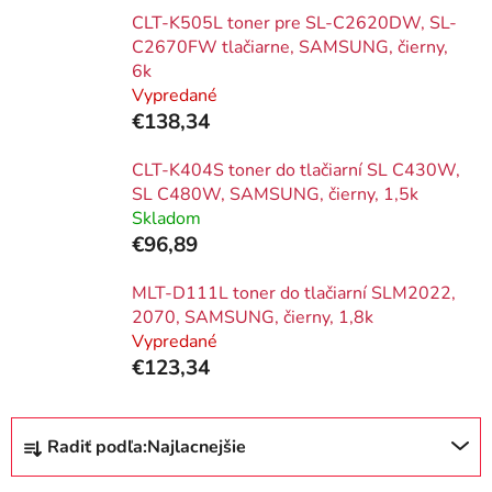
CLT-K505L toner pre SL-C2620DW, SL-
C2670FW tlačiarne, SAMSUNG, čierny,
6k
Vypredané
€138,34
CLT-K404S toner do tlačiarní SL C430W,
SL C480W, SAMSUNG, čierny, 1,5k
Skladom
€96,89
MLT-D111L toner do tlačiarní SLM2022,
2070, SAMSUNG, čierny, 1,8k
Vypredané
€123,34
R
Radiť podľa:
Najlacnejšie
a
d