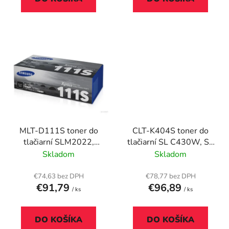
MLT-D111S toner do
CLT-K404S toner do
tlačiarní SLM2022,
tlačiarní SL C430W, SL
2070, SAMSUNG,
C480W, SAMSUNG,
Skladom
Skladom
čierny, 1k
čierny, 1,5k
€74,63 bez DPH
€78,77 bez DPH
€91,79
€96,89
/ ks
/ ks
DO KOŠÍKA
DO KOŠÍKA