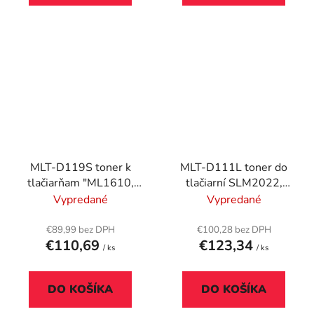
MLT-D119S toner k
MLT-D111L toner do
tlačiarňam "ML1610,
tlačiarní SLM2022,
2010, 4521",
2070, SAMSUNG,
Vypredané
Vypredané
SAMSUNG, čierny, 2k
čierny, 1,8k
€89,99 bez DPH
€100,28 bez DPH
€110,69
€123,34
/ ks
/ ks
DO KOŠÍKA
DO KOŠÍKA