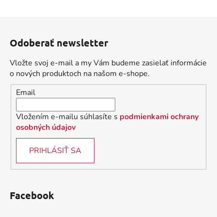
v
l
Z
á
á
d
Odoberať newsletter
p
a
ä
c
Vložte svoj e-mail a my Vám budeme zasielať informácie
t
i
o nových produktoch na našom e-shope.
i
e
Email
p
e
r
v
Vložením e-mailu súhlasíte s
podmienkami ochrany
k
osobných údajov
y
v
PRIHLÁSIŤ SA
ý
p
i
s
Facebook
u