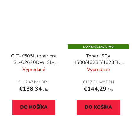
DOPRAVA ZADARMO
CLT-K505L toner pre
Toner "SCX
SL-C2620DW, SL-
4600/4623F/4623FN",
C2670FW tlačiarne,
čierny, 2,5K
Vypredané
Vypredané
SAMSUNG, čierny, 6k
€112,47 bez DPH
€117,31 bez DPH
€138,34
€144,29
/ ks
/ ks
DO KOŠÍKA
DO KOŠÍKA