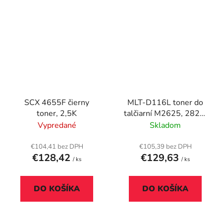
SCX 4655F čierny
MLT-D116L toner do
toner, 2,5K
talčiarní M2625, 2825,
2875, SAMSUNG,
Vypredané
Skladom
čierny, 3k
€104,41 bez DPH
€105,39 bez DPH
€128,42
€129,63
/ ks
/ ks
DO KOŠÍKA
DO KOŠÍKA