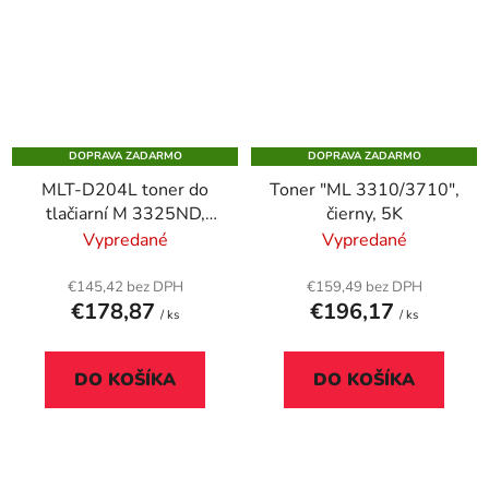
DOPRAVA ZADARMO
DOPRAVA ZADARMO
MLT-D204L toner do
Toner "ML 3310/3710",
tlačiarní M 3325ND,
čierny, 5K
3825ND, 3375FD,
Vypredané
Vypredané
SAMSUNG, čierny, 5k
€145,42 bez DPH
€159,49 bez DPH
€178,87
€196,17
/ ks
/ ks
DO KOŠÍKA
DO KOŠÍKA