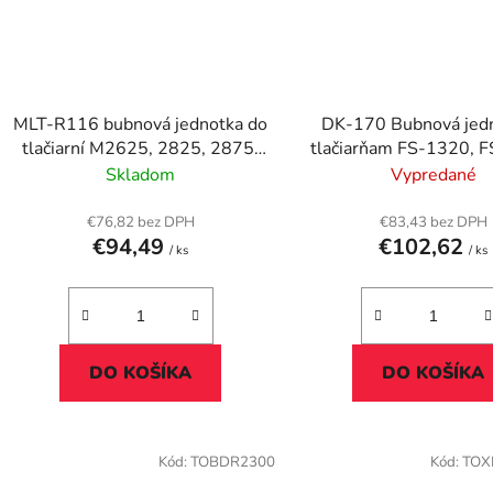
MLT-R116 bubnová jednotka do
DK-170 Bubnová jedn
tlačiarní M2625, 2825, 2875,
tlačiarňam FS-1320, 
SAMSUNG, čierna, 9k
KYOCERA čierna, 
Skladom
Vypredané
€76,82 bez DPH
€83,43 bez DPH
€94,49
€102,62
/ ks
/ ks
DO KOŠÍKA
DO KOŠÍKA
Kód:
TOBDR2300
Kód:
TOX