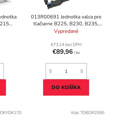
d
u
ednotka
013R00691 Jednotka valca pre
k
B215
tlačiarne B225, B230, B235,
t
 10k
XEROX, čierna, 12k
Vypredané
o
v
€73,14 bez DPH
€89,96
/ ks
DO KOŠÍKA
TOKYDK170
Kód:
TOBDR2590