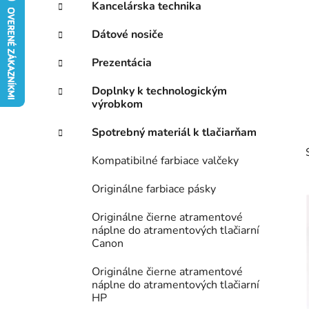
ý
Kancelárska technika
ó
p
r
Dátové nosiče
i
a
e
n
Prezentácia
e
Doplnky k technologickým
l
výrobkom
Spotrebný materiál k tlačiarňam
Kompatibilné farbiace valčeky
Originálne farbiace pásky
Originálne čierne atramentové
náplne do atramentových tlačiarní
Canon
Originálne čierne atramentové
náplne do atramentových tlačiarní
HP