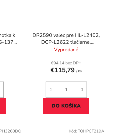
otka k
DR2590 valec pre HL-L2402,
FS-1370,
DCP-L2622 tlačiarne,
100k
BROTHER, čierna, 15k
Vypredané
€94,14 bez DPH
€115,79
/ ks
DO KOŠÍKA
PH3260DO
Kód:
TOHPCF219A