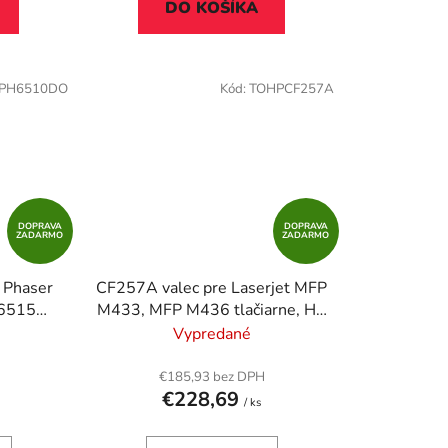
DO KOŠÍKA
PH6510DO
Kód:
TOHPCF257A
DOPRAVA
DOPRAVA
ZADARMO
ZADARMO
 Phaser
CF257A valec pre Laserjet MFP
 6515
M433, MFP M436 tlačiarne, HP
ny, 48k
57A čierny, 80k
Vypredané
€185,93 bez DPH
€228,69
/ ks