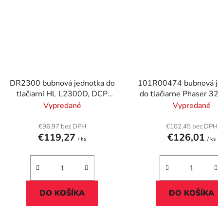
DR2300 bubnová jednotka do
101R00474 bubnová j
tlačiarní HL L2300D, DCP
do tlačiarne Phaser 3
L2500D, BROTHER, čierna, 12k
XEROX, čierna, 
Vypredané
Vypredané
€96,97 bez DPH
€102,45 bez DPH
€119,27
€126,01
/ ks
/ ks
DO KOŠÍKA
DO KOŠÍKA