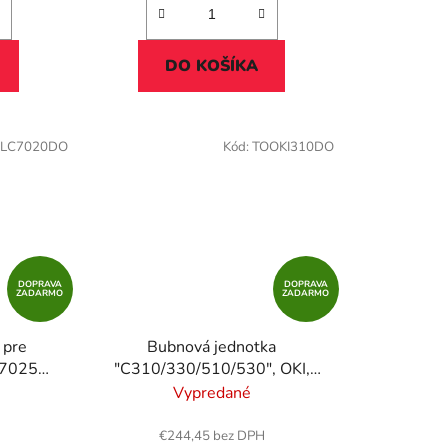
DO KOŠÍKA
LC7020DO
Kód:
TOOKI310DO
DOPRAVA
DOPRAVA
ZADARMO
ZADARMO
 pre
Bubnová jednotka
C7025
"C310/330/510/530", OKI,
y, 109k
b+c+m+y, 20K
Vypredané
€244,45 bez DPH