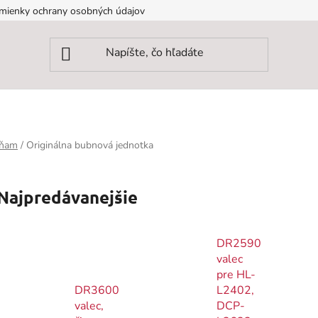
mienky ochrany osobných údajov
rňam
/
Originálna bubnová jednotka
Najpredávanejšie
DR2590
valec
pre HL-
DR3600
L2402,
valec,
DCP-