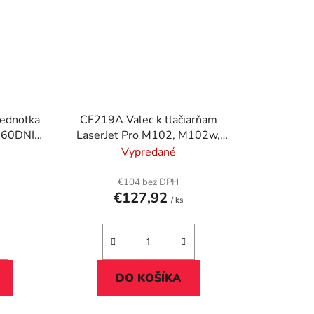
ednotka
CF219A Valec k tlačiarňam
260DNI,
LaserJet Pro M102, M102w,
10k
M130, M130nw, M130fn,
Vypredané
M130fw, HP, 19A čierny, 12k
€104 bez DPH
€127,92
/ ks
DO KOŠÍKA