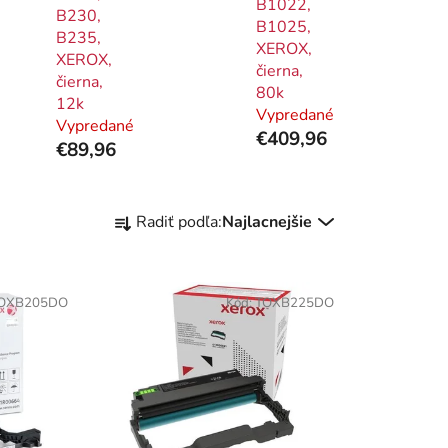
B1022,
B230,
B1025,
B235,
XEROX,
XEROX,
čierna,
čierna,
80k
12k
Vypredané
Vypredané
€409,96
€89,96
R
Radiť podľa:
Najlacnejšie
a
d
e
OXB205DO
Kód:
TOXB225DO
n
i
e
p
r
o