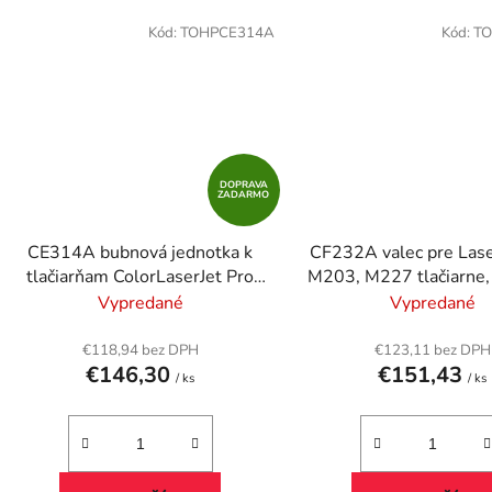
Kód:
TOHPCE314A
Kód:
TO
DOPRAVA
ZADARMO
CE314A bubnová jednotka k
CF232A valec pre Lase
tlačiarňam ColorLaserJet Pro
M203, M227 tlačiarne
CP1025, HP 126A, čierna,
čierny, 23k
Vypredané
Vypredané
farebná, 14k+7k
€118,94 bez DPH
€123,11 bez DPH
€146,30
€151,43
/ ks
/ ks