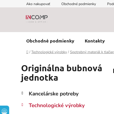
Prejsť
Ako nakupovať
Obchodné podmienky
Pod
na
obsah
Obchodné podmienky
Kontakty
Domov
/
Technologické výrobky
/
Spotrebný materiál k tlačia
Originálna bubnová
jednotka
B
K
Preskočiť
Kancelárske potreby
a
kategórie
o
t
č
Technologické výrobky
e
n
g