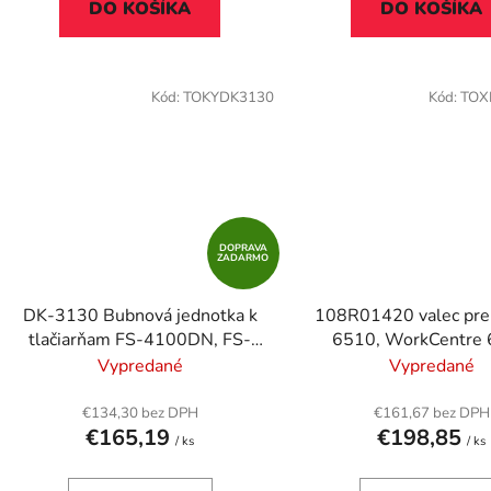
DO KOŠÍKA
DO KOŠÍKA
Kód:
TOKYDK3130
Kód:
TOX
DOPRAVA
ZADARMO
DK-3130 Bubnová jednotka k
108R01420 valec pre
tlačiarňam FS-4100DN, FS-
6510, WorkCentre
4200DN, FS-4300DN,
tlačiarne, XEROX, čier
Vypredané
Vypredané
KYOCERA čierna, 50k
€134,30 bez DPH
€161,67 bez DPH
€165,19
€198,85
/ ks
/ ks