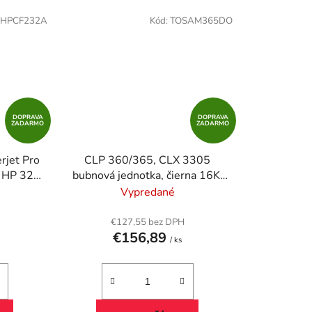
HPCF232A
Kód:
TOSAM365DO
DOPRAVA
DOPRAVA
ZADARMO
ZADARMO
rjet Pro
CLP 360/365, CLX 3305
, HP 32A
bubnová jednotka, čierna 16K,
farebná 4K
Vypredané
€127,55 bez DPH
€156,89
/ ks