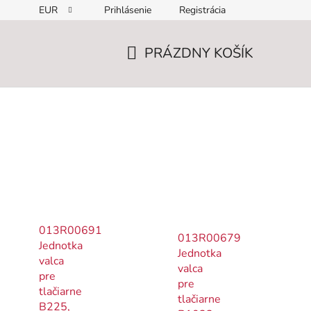
EUR
Prihlásenie
Registrácia
PRÁZDNY KOŠÍK
NÁKUPNÝ
KOŠÍK
013R00691
013R00679
Jednotka
Jednotka
valca
valca
pre
pre
tlačiarne
tlačiarne
B225,