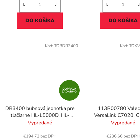
DO KOŠÍKA
DO KOŠÍKA
Kód:
TOBDR3400
Kód:
TOXV
DOPRAVA
ZADARMO
DR3400 bubnová jednotka pre
113R00780 Valec
tlačiarne HL-L5000D, HL-
VersaLink C7020, 
L5100DN, HL-L5200DW, HL-
tlačiarne, XEROX, bcm
Vypredané
Vypredané
L6300DW, BROTHER, čierna,
alebo 87k
30k
€194,72 bez DPH
€236,66 bez DPH