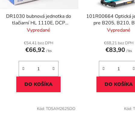
o
d
DR1030 bubnová jednotka do
101R00664 Optická j
u
tlačiarní HL 1110E, DCP
pre B205, B210, 
k
1510E, MFC 1810E, BROTHER,
tlačiarne, XEROX,
Vypredané
Vypredané
t
čierna, 12k
o
€54,41 bez DPH
€68,21 bez DPH
€66,92
€83,90
v
/ ks
/ ks
DO KOŠÍKA
DO KOŠÍKA
Kód:
TOSAM2625DO
Kód: