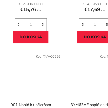
12ml
€12,81 bez DPH
€14,38 bez DPH
€15,76
€17,69
/ ks
/ ks
DO KOŠÍKA
DO KOŠÍKA
Kód:
TJVHCC656
Kód:
901 Náplň k tlačiarňam
3YM63AE náplň do tl