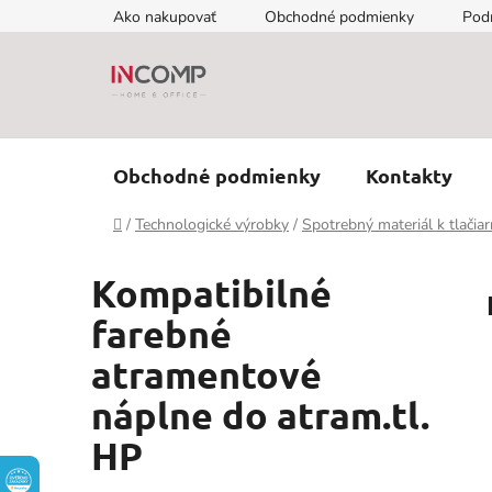
Prejsť
Ako nakupovať
Obchodné podmienky
Pod
na
obsah
Obchodné podmienky
Kontakty
Domov
/
Technologické výrobky
/
Spotrebný materiál k tlačia
Kompatibilné
farebné
atramentové
náplne do atram.tl.
HP