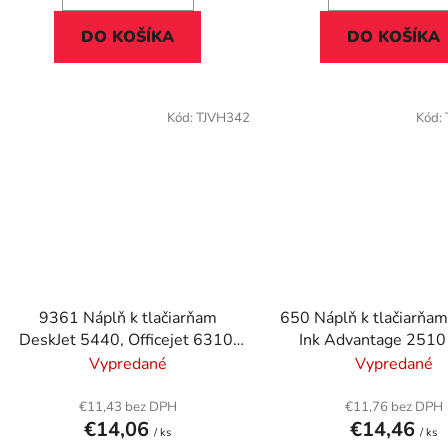
DO KOŠÍKA
DO KOŠÍKA
Kód:
TJVH342
Kód:
9361 Náplň k tlačiarňam
650 Náplň k tlačiarňam
DeskJet 5440, Officejet 6310,
Ink Advantage 2510 
VICTORIA TECHNOLOGY
VICTORIA TECHNO
Vypredané
Vypredané
farebná, 15ml
farebná, 9 ml
€11,43 bez DPH
€11,76 bez DPH
€14,06
€14,46
/ ks
/ ks