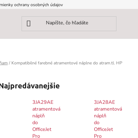
mienky ochrany osobných údajov
rňam
/
Kompatibilné farebné atramentové náplne do atram.tl. HP
Najpredávanejšie
3JA29AE
3JA28AE
atramentová
atramentová
náplň
náplň
do
do
OfficeJet
OfficeJet
Pro
Pro