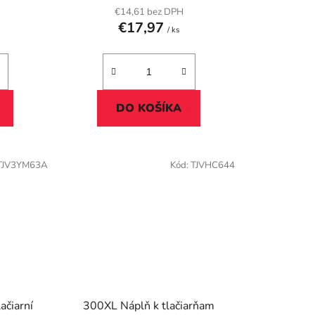
€14,61 bez DPH
€17,97
/ ks
DO KOŠÍKA
TJV3YM63A
Kód:
TJVHC644
ačiarní
300XL Náplň k tlačiarňam