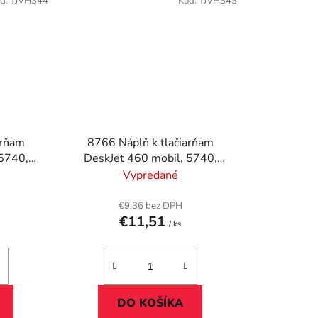
d:
TJVH344
Kód:
TJVH343
arňam
8766 Náplň k tlačiarňam
 5740,
DeskJet 460 mobil, 5740,
A
5940, VICTORIA
Vypredané
, 18 ml
TECHNOLOGY farebná, 18ml
€9,36 bez DPH
€11,51
/ ks
DO KOŠÍKA