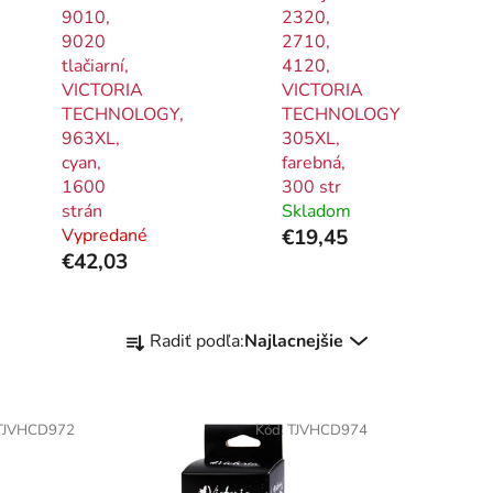
9010,
2320,
9020
2710,
tlačiarní,
4120,
VICTORIA
VICTORIA
TECHNOLOGY,
TECHNOLOGY
963XL,
305XL,
cyan,
farebná,
1600
300 str
strán
Skladom
Vypredané
€19,45
€42,03
R
Radiť podľa:
Najlacnejšie
a
d
e
TJVHCD972
Kód:
TJVHCD974
n
i