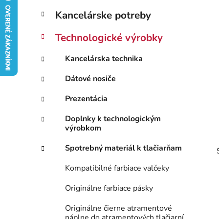
B
K
Preskočiť
Kancelárske potreby
a
kategórie
o
t
č
Technologické výrobky
e
n
g
ý
Kancelárska technika
ó
p
r
Dátové nosiče
i
a
e
n
Prezentácia
e
Doplnky k technologickým
l
výrobkom
Spotrebný materiál k tlačiarňam
Kompatibilné farbiace valčeky
Originálne farbiace pásky
Originálne čierne atramentové
náplne do atramentových tlačiarní