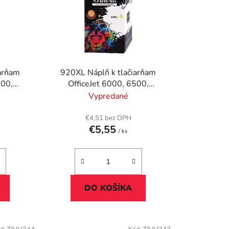
e
p
r
o
d
u
iarňam
920XL Náplň k tlačiarňam
k
500,
OfficeJet 6000, 6500,
t
LOGY
VICTORIA TECHNOLOGY žltá,
Vypredané
o
12ml
v
€4,51 bez DPH
€5,55
/ ks
DO KOŠÍKA