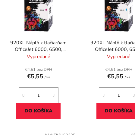
i
s
p
r
o
d
920XL Náplň k tlačiarňam
920XL Náplň k tlač
u
OfficeJet 6000, 6500,
OfficeJet 6000, 6
k
VICTORIA TECHNOLOGY
VICTORIA TECHNO
Vypredané
Vypredané
t
červená, 12ml
modrá, 12ml
o
€4,51 bez DPH
€4,51 bez DPH
€5,55
€5,55
v
/ ks
/ ks
DO KOŠÍKA
DO KOŠÍKA