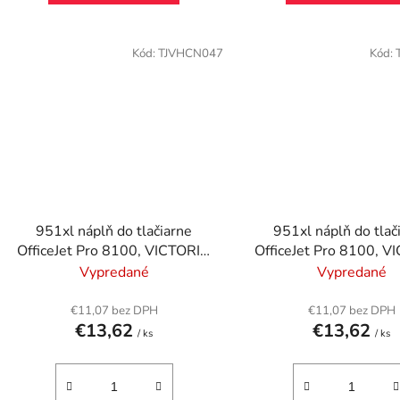
Kód:
TJVHCN047
Kód:
951xl náplň do tlačiarne
951xl náplň do tlač
OfficeJet Pro 8100, VICTORIA
OfficeJet Pro 8100, 
TECHNOLOGY, červená, 20ml
TECHNOLOGY, modrá
Vypredané
Vypredané
€11,07 bez DPH
€11,07 bez DPH
€13,62
€13,62
/ ks
/ ks