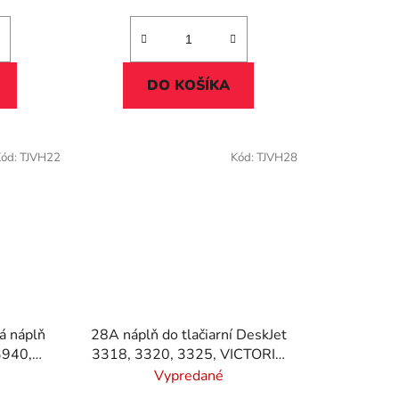
DO KOŠÍKA
Kód:
TJVH22
Kód:
TJVH28
á náplň
28A náplň do tlačiarní DeskJet
3940,
3318, 3320, 3325, VICTORIA
CTORIA
TECHNOLOGY, farebná, 18ml
Vypredané