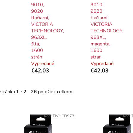
9010,
9010,
9020
9020
tlačiarní,
tlačiarní,
VICTORIA
VICTORIA
TECHNOLOGY,
TECHNOLOGY,
963XL,
963XL,
žltá,
magenta,
1600
1600
strán
strán
Vypredané
Vypredané
€42,03
€42,03
Stránka
1
z
2
-
26
položiek celkom
V
ý
Kód:
TJVHCD973
Kód:
p