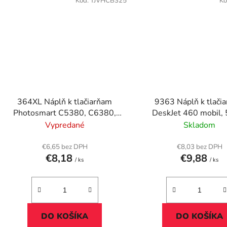
Kód:
TJVHCB325
Kó
364XL Náplň k tlačiarňam
9363 Náplň k tlači
Photosmart C5380, C6380,
DeskJet 460 mobil,
VICTORIA TECHNOLOGY žltá,
5940, VICTORI
Vypredané
Skladom
12ml
TECHNOLOGY farebná
€6,65 bez DPH
€8,03 bez DPH
€8,18
€9,88
/ ks
/ ks
DO KOŠÍKA
DO KOŠÍKA