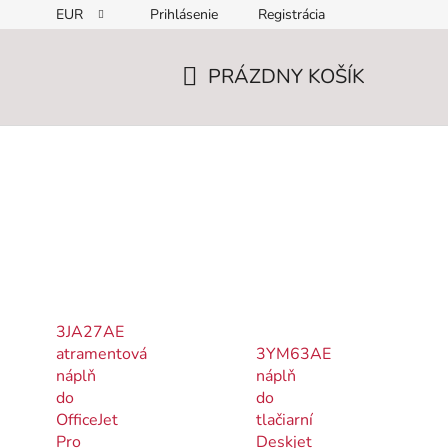
EUR
Prihlásenie
Registrácia
PRÁZDNY KOŠÍK
NÁKUPNÝ
KOŠÍK
3JA27AE
atramentová
3YM63AE
náplň
náplň
do
do
OfficeJet
tlačiarní
Pro
Deskjet