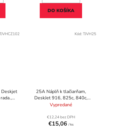
DO KOŠÍKA
TJVHCZ102
Kód:
TJVH25
 Deskjet
25A Náplň k tlačiarňam,
rada.,
DeskJet 916, 825c, 840c,
LOGY
VICTORIA TECHNOLOGY
Vypredané
farebná, 39ml
€12,24 bez DPH
€15,06
/ ks