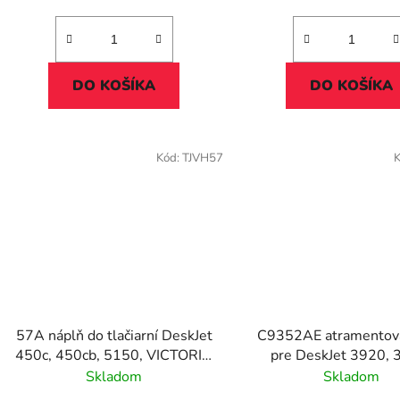
DO KOŠÍKA
DO KOŠÍKA
Kód:
TJVH57
57A náplň do tlačiarní DeskJet
C9352AE atramentov
450c, 450cb, 5150, VICTORIA
pre DeskJet 3920, 
TECHNOLOGY, farebná, 18ml
D2300 tlačiarne, VI
Skladom
Skladom
TECHNOLOGY 22xl, farebná,