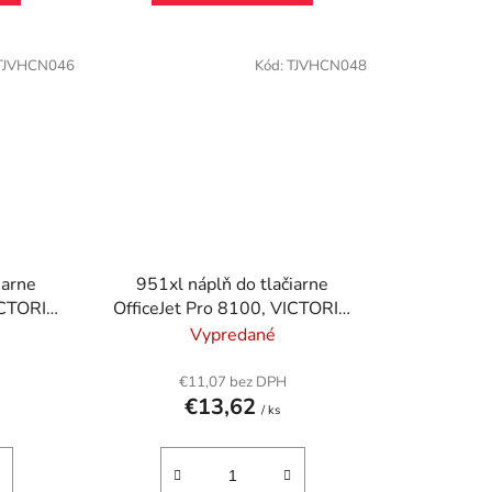
TJVHCN046
Kód:
TJVHCN048
iarne
951xl náplň do tlačiarne
VICTORIA
OfficeJet Pro 8100, VICTORIA
, 20ml
TECHNOLOGY, žltá, 20ml
Vypredané
€11,07 bez DPH
€13,62
/ ks