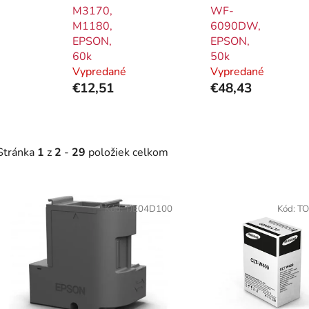
M3170,
WF-
M1180,
6090DW,
EPSON,
EPSON,
60k
50k
Vypredané
Vypredané
€12,51
€48,43
Stránka
1
z
2
-
29
položiek celkom
V
ý
Kód:
TJE04D100
Kód:
T
p
i
s
p
r