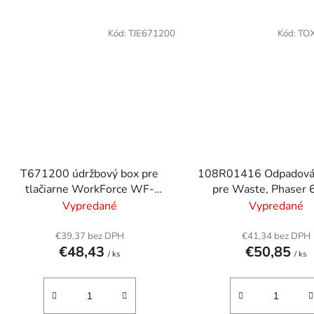
Kód:
TJE671200
Kód:
TO
T671200 údržbový box pre
108R01416 Odpadová
tlačiarne WorkForce WF-
pre Waste, Phaser 
6090DW, EPSON, 50k
WorkCentre 6515, Ve
Vypredané
Vypredané
tlačiarne, XEROX,
€39,37 bez DPH
€41,34 bez DPH
€48,43
€50,85
/ ks
/ ks