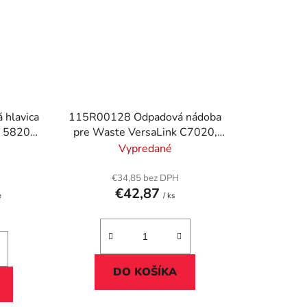
hlavica
115R00128 Odpadová nádoba
, 5820
pre Waste VersaLink C7020,
rebná
7030 tlačiarne, XEROX, 30k
Vypredané
€34,85 bez DPH
€42,87
e
/ ks
DO KOŠÍKA