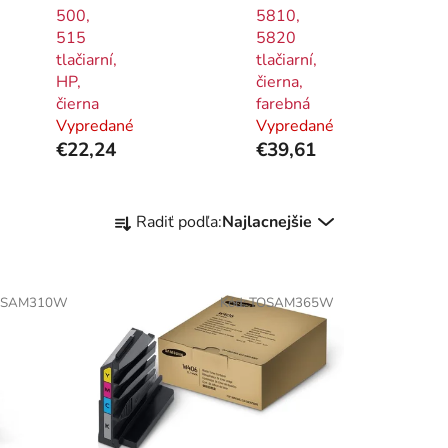
500,
5810,
515
5820
tlačiarní,
tlačiarní,
HP,
čierna,
čierna
farebná
Vypredané
Vypredané
€22,24
€39,61
R
Radiť podľa:
Najlacnejšie
a
d
e
OSAM310W
Kód:
TOSAM365W
n
i
e
p
r
o