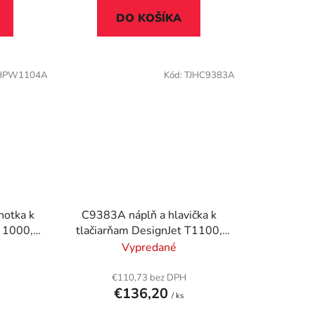
DO KOŠÍKA
HPW1104A
Kód:
TJHC9383A
otka k
C9383A náplň a hlavička k
p 1000,
tlačiarňam DesignJet T1100,
na, 20k
T640, HP 72, cyán, magenta
Vypredané
€110,73 bez DPH
€136,20
/ ks