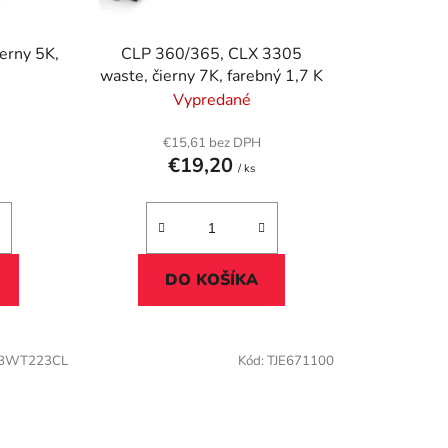
d
u
erny 5K,
CLP 360/365, CLX 3305
k
waste, čierny 7K, farebný 1,7 K
t
Vypredané
o
v
€15,61 bez DPH
€19,20
/ ks
DO KOŠÍKA
BWT223CL
Kód:
TJE671100