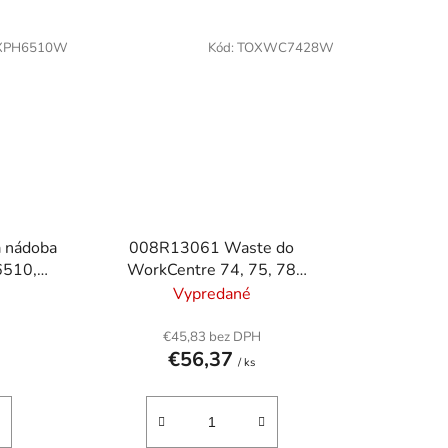
XPH6510W
Kód:
TOXWC7428W
 nádoba
008R13061 Waste do
6510,
WorkCentre 74, 75, 78
rsaLink
tlačiarní, XEROX, 43k
Vypredané
 30k
€45,83 bez DPH
€56,37
/ ks