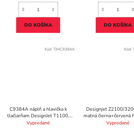
DO KOŠÍKA
DO KOŠÍKA
Kód:
TJHC9384A
Kód:
C9384A náplň a hlavička k
Designjet Z2100/3200
tlačiarňam DesignJet T1100,
matná čierna+červená h
T640, HP 72, čierna, žltá
70
Vypredané
Vypredané