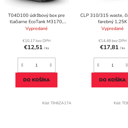
o
d
T04D100 údržbový box pre
CLP 310/315 waste, či
u
tlačiarne EcoTank M3170,
farebný 1,25K
k
M1180, EPSON, 60k
Vypredané
Vypredané
t
o
€10,17 bez DPH
€14,48 bez DPH
€12,51
€17,81
v
/ ks
/ ks
DO KOŠÍKA
DO KOŠÍKA
Kód:
TJH6ZA17A
Kód:
TO