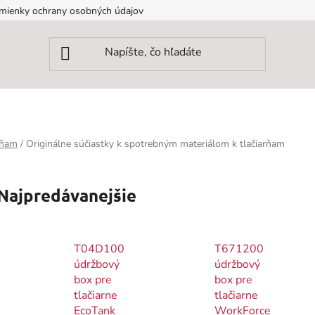
mienky ochrany osobných údajov
rňam
/
Originálne súčiastky k spotrebným materiálom k tlačiarňam
Najpredávanejšie
T04D100
T671200
údržbový
údržbový
box pre
box pre
tlačiarne
tlačiarne
EcoTank
WorkForce