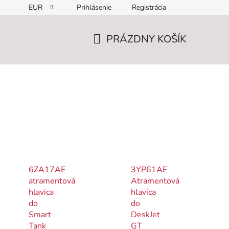
EUR
Prihlásenie
Registrácia
PRÁZDNY KOŠÍK
NÁKUPNÝ
KOŠÍK
6ZA17AE
3YP61AE
atramentová
Atramentová
hlavica
hlavica
do
do
Smart
DeskJet
Tank
GT