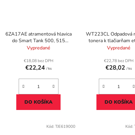
6ZA17AE atramentová hlavica
WT223CL Odpadová 
do Smart Tank 500, 515
tonera k tlačiarňam et
tlačiarní, HP, čierna
štítkov HL-L3210C
Vypredané
Vypredané
L3270CDW, MFC-L3
BROTHER, 50
€18,08 bez DPH
€22,78 bez DPH
€22,24
€28,02
/ ks
/ ks
DO KOŠÍKA
DO KOŠÍKA
Kód:
TJE619000
Kód: