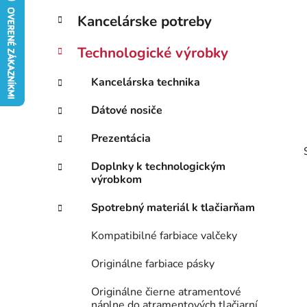
B
K
Preskočiť
Kancelárske potreby
a
kategórie
o
t
č
Technologické výrobky
e
n
g
ý
Kancelárska technika
ó
p
r
Dátové nosiče
i
a
e
n
Prezentácia
e
Doplnky k technologickým
l
výrobkom
Spotrebný materiál k tlačiarňam
Kompatibilné farbiace valčeky
Originálne farbiace pásky
Originálne čierne atramentové
náplne do atramentových tlačiarní