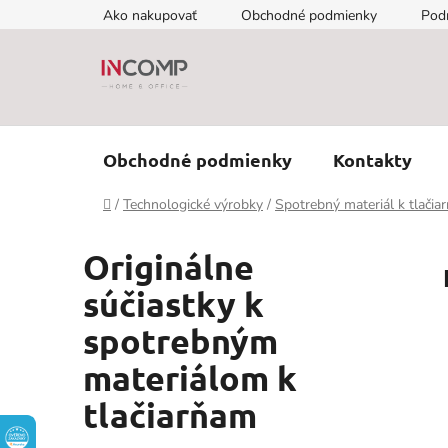
Prejsť
Ako nakupovať
Obchodné podmienky
Pod
na
obsah
Obchodné podmienky
Kontakty
Domov
/
Technologické výrobky
/
Spotrebný materiál k tlačia
Originálne
súčiastky k
spotrebným
materiálom k
tlačiarňam