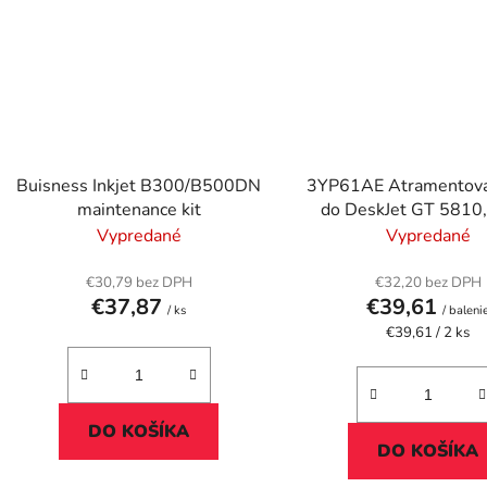
Buisness Inkjet B300/B500DN
3YP61AE Atramentová 
maintenance kit
do DeskJet GT 5810
tlačiarní, čierna, fa
Vypredané
Vypredané
€30,79 bez DPH
€32,20 bez DPH
€37,87
€39,61
/ ks
/ baleni
Jednotková
€39,61 / 2 ks
cena:
DO KOŠÍKA
DO KOŠÍKA