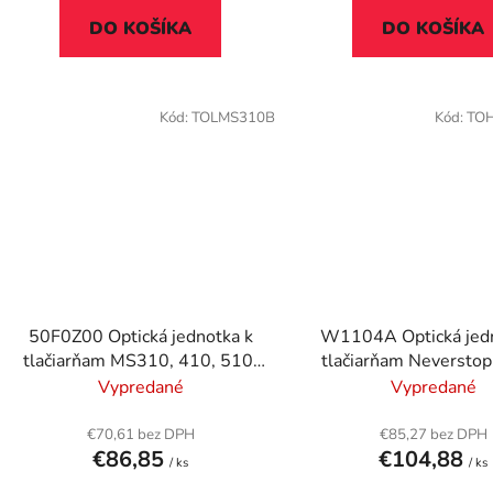
DO KOŠÍKA
DO KOŠÍKA
Kód:
TOLMS310B
Kód:
TO
50F0Z00 Optická jednotka k
W1104A Optická jedn
tlačiarňam MS310, 410, 510,
tlačiarňam Neversto
610, LEXMARK, čierna, 60k
1200, HP 104A, čier
Vypredané
Vypredané
€70,61 bez DPH
€85,27 bez DPH
€86,85
€104,88
/ ks
/ ks