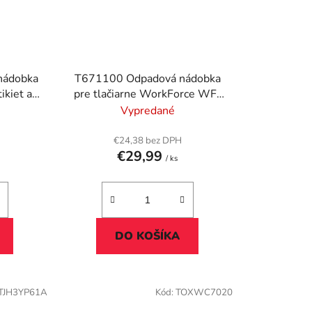
nádobka
T671100 Odpadová nádobka
ikiet a
pre tlačiarne WorkForce WF-
W, HL-
7210, EPSON, 50k
Vypredané
730CDN,
k
€24,38 bez DPH
€29,99
/ ks
DO KOŠÍKA
TJH3YP61A
Kód:
TOXWC7020