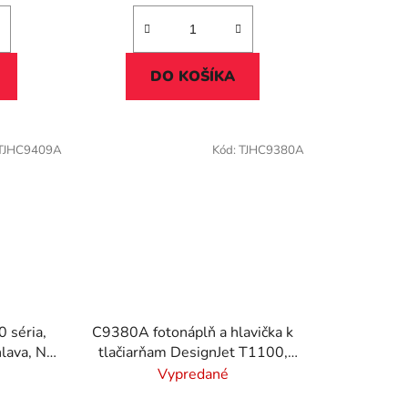
DO KOŠÍKA
TJHC9409A
Kód:
TJHC9380A
 séria,
C9380A fotonáplň a hlavička k
lava, Nr.
tlačiarňam DesignJet T1100,
T640, HP 72, čierna, sivá
Vypredané