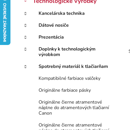
Technologické výrobky
e
n
g
ý
Kancelárska technika
ó
p
r
Dátové nosiče
i
a
e
n
Prezentácia
e
Doplnky k technologickým
l
výrobkom
Spotrebný materiál k tlačiarňam
Kompatibilné farbiace valčeky
Originálne farbiace pásky
Originálne čierne atramentové
náplne do atramentových tlačiarní
Canon
Originálne čierne atramentové