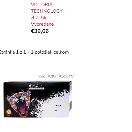
VICTORIA
TECHNOLOGY
žltá, 5k
Vypredané
€39,66
Stránka
1
z
1
-
1
položiek celkom
V
ý
Kód:
TOKYTK590YV
p
i
s
p
r
o
d