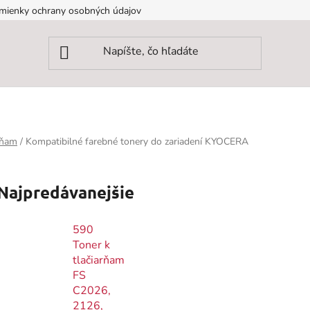
mienky ochrany osobných údajov
rňam
/
Kompatibilné farebné tonery do zariadení KYOCERA
Najpredávanejšie
590
Toner k
tlačiarňam
FS
C2026,
2126,