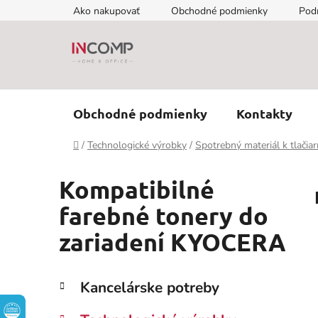
Prejsť
Ako nakupovať
Obchodné podmienky
Pod
na
obsah
Obchodné podmienky
Kontakty
Domov
/
Technologické výrobky
/
Spotrebný materiál k tlačia
Kompatibilné
farebné tonery do
zariadení KYOCERA
B
K
Preskočiť
Kancelárske potreby
a
kategórie
o
t
č