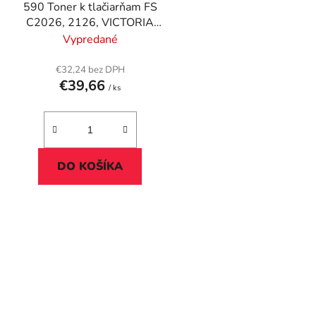
590 Toner k tlačiarňam FS
u
C2026, 2126, VICTORIA
k
TECHNOLOGY žltá, 5k
Vypredané
t
o
€32,24 bez DPH
€39,66
v
/ ks
DO KOŠÍKA
O
v
l
á
d
a