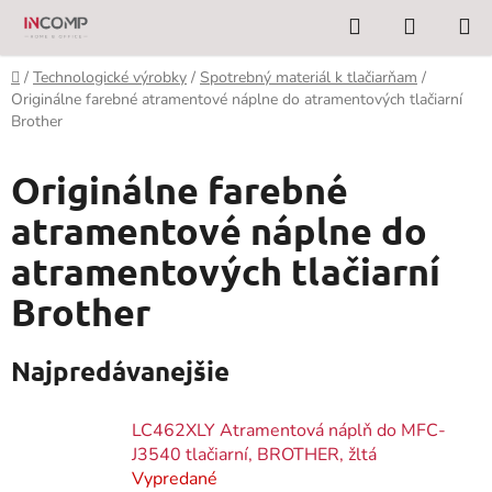
Prejsť
Hľadať
NÁKUP
na
KOŠÍK
obsah
Domov
/
Technologické výrobky
/
Spotrebný materiál k tlačiarňam
/
Originálne farebné atramentové náplne do atramentových tlačiarní
Brother
Originálne farebné
atramentové náplne do
atramentových tlačiarní
Brother
Najpredávanejšie
LC462XLY Atramentová náplň do MFC-
J3540 tlačiarní, BROTHER, žltá
Vypredané