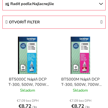
R
Radiť podľa:
Najlacnejšie
a
d
e
OTVORIŤ FILTER
n
i
V
e
ý
p
p
r
i
o
s
d
p
u
r
k
BT5000C Náplň DCP
BT5000M Náplň DCP
o
t
T-300, 500W, 700W,
T-300, 500W, 700W,
d
o
BROTHER modrá, 5K
BROTHER červená, 5K
Skladom
Skladom
u
v
k
€7,09 bez DPH
€7,09 bez DPH
t
€8,72
€8,72
/ ks
/ ks