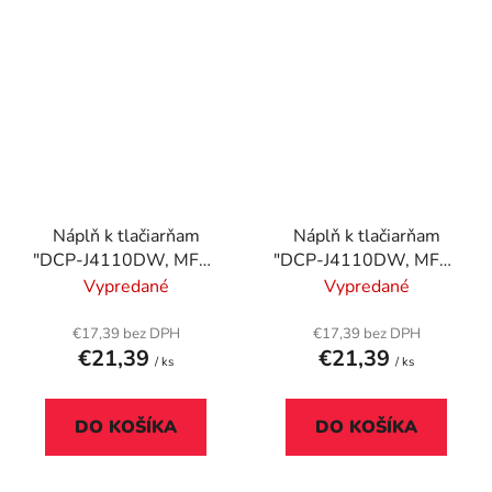
Náplň k tlačiarňam
Náplň k tlačiarňam
"DCP-J4110DW, MFC-
"DCP-J4110DW, MFC-
J4410DW", BROTHER,
J4410DW", BROTHER,
Vypredané
Vypredané
červená, 600 strán
modrá, 600 strán
€17,39 bez DPH
€17,39 bez DPH
€21,39
€21,39
/ ks
/ ks
DO KOŠÍKA
DO KOŠÍKA