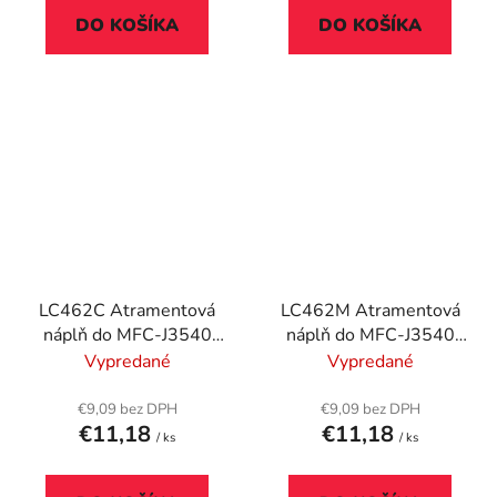
DO KOŠÍKA
DO KOŠÍKA
LC462C Atramentová
LC462M Atramentová
náplň do MFC-J3540
náplň do MFC-J3540
tlačiarní, BROTHER,
tlační, BROTHER,
Vypredané
Vypredané
cyan, 550 strán
magenta, 550 strán
€9,09 bez DPH
€9,09 bez DPH
€11,18
€11,18
/ ks
/ ks