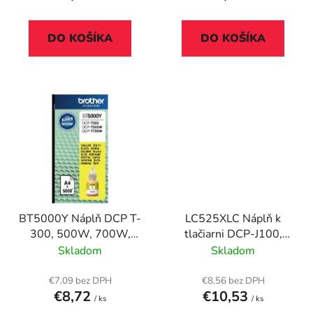
o
v
DO KOŠÍKA
DO KOŠÍKA
BT5000Y Náplň DCP T-
LC525XLC Náplň k
300, 500W, 700W,
tlačiarni DCP-J100,
BROTHER žltá, 5K
J105, BROTHER modrá,
Skladom
Skladom
1300 strán
€7,09 bez DPH
€8,56 bez DPH
€8,72
€10,53
/ ks
/ ks