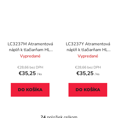
LC3237M Atramentová
LC3237Y Atramentová
náplň k tlačiarňam HL-
náplň k tlačiarňam HL-
J6000DW, MFC-
J6000DW, MFC-
Vypredané
Vypredané
J5945DW, MFC-
J5945DW, MFC-
J6945DW, MFC-
J6945DW, MFC-
€28,66 bez DPH
€28,66 bez DPH
€35,25
€35,25
J6947DW, BROTHER,
J6947DW, BROTHER,
/ ks
/ ks
magenta, 1,5k
žltá, 1,5k
DO KOŠÍKA
DO KOŠÍKA
24
položiek celkom