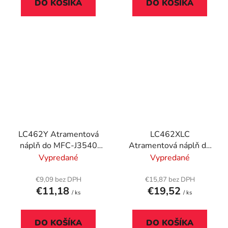
DO KOŠÍKA
DO KOŠÍKA
LC462Y Atramentová
LC462XLC
náplň do MFC-J3540
Atramentová náplň do
tlačiarní, BROTHER,
MFC-J3540 tlačiarní,
Vypredané
Vypredané
žltá, 550 strán
BROTHER, cyan, 1500
strán
€9,09 bez DPH
€15,87 bez DPH
€11,18
€19,52
/ ks
/ ks
DO KOŠÍKA
DO KOŠÍKA