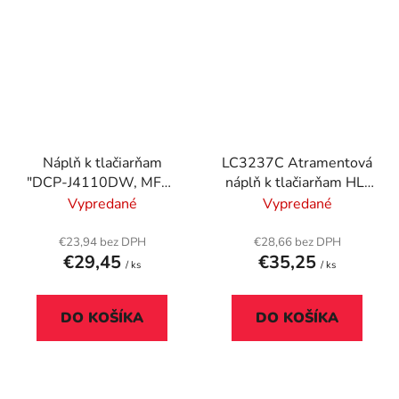
Náplň k tlačiarňam
LC3237C Atramentová
"DCP-J4110DW, MFC-
náplň k tlačiarňam HL-
J4410DW", BROTHER,
J6000DW, MFC-
Vypredané
Vypredané
žltá, 1200 strán
J5945DW, MFC-
J6945DW, MFC-
€23,94 bez DPH
€28,66 bez DPH
€29,45
€35,25
J6947DW, BROTHER,
/ ks
/ ks
modrá, 1,5k
DO KOŠÍKA
DO KOŠÍKA