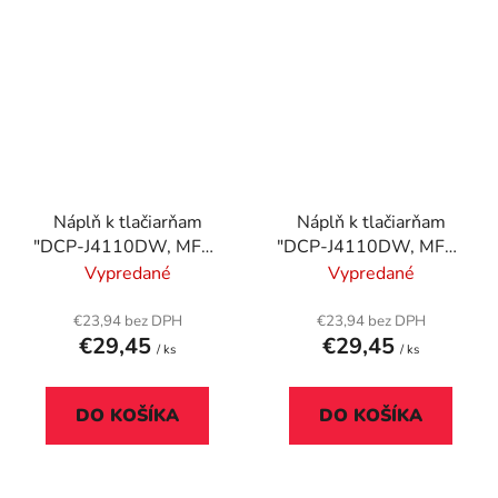
Náplň k tlačiarňam
Náplň k tlačiarňam
"DCP-J4110DW, MFC-
"DCP-J4110DW, MFC-
J4410DW", BROTHER,
J4410DW", BROTHER,
Vypredané
Vypredané
červená, 1200 strán
modrá, 1200 strán
€23,94 bez DPH
€23,94 bez DPH
€29,45
€29,45
/ ks
/ ks
DO KOŠÍKA
DO KOŠÍKA