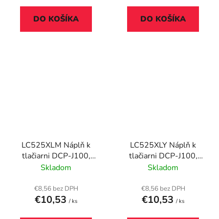
DO KOŠÍKA
DO KOŠÍKA
LC525XLM Náplň k
LC525XLY Náplň k
tlačiarni DCP-J100,
tlačiarni DCP-J100,
J105, BROTHER
J105, BROTHER žltá,
Skladom
Skladom
červená, 1300 strán
1300 strán
€8,56 bez DPH
€8,56 bez DPH
€10,53
€10,53
/ ks
/ ks