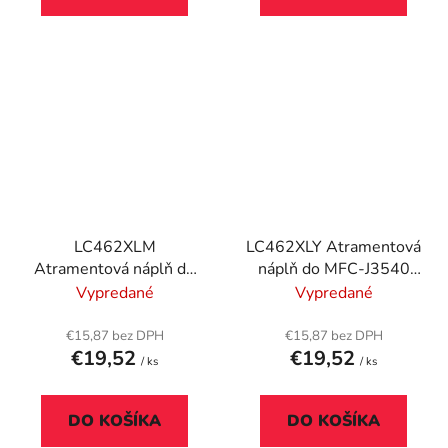
LC462XLM
LC462XLY Atramentová
Atramentová náplň do
náplň do MFC-J3540
MFC-J3540 tlačiarní,
tlačiarní, BROTHER, žltá
Vypredané
Vypredané
BROTHER, magenta,
1500 strán
€15,87 bez DPH
€15,87 bez DPH
€19,52
€19,52
/ ks
/ ks
DO KOŠÍKA
DO KOŠÍKA