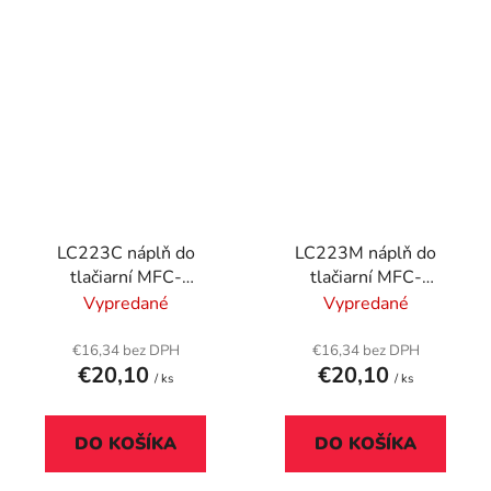
LC223C náplň do
LC223M náplň do
tlačiarní MFC-
tlačiarní MFC-
J4420DW, MFC-
J4420DW, MFC-
Vypredané
Vypredané
J4620DW, BROTHER,
J4620DW, BROTHER,
modrá, 550 str.
červená, 550 str.
€16,34 bez DPH
€16,34 bez DPH
€20,10
€20,10
/ ks
/ ks
DO KOŠÍKA
DO KOŠÍKA