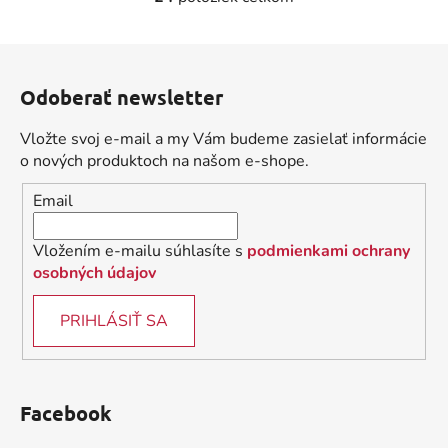
O
v
l
Z
á
á
d
Odoberať newsletter
p
a
ä
c
Vložte svoj e-mail a my Vám budeme zasielať informácie
t
i
o nových produktoch na našom e-shope.
i
e
Email
p
e
r
v
Vložením e-mailu súhlasíte s
podmienkami ochrany
k
osobných údajov
y
v
PRIHLÁSIŤ SA
ý
p
i
s
Facebook
u