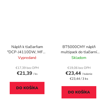
Náplň k tlačiarňam
BT5000CMY náplň
"DCP-J4110DW, MFC-
multipack do tlačiarní
J4410DW", BROTHER,
DCP T-300, 500W,
Vypredané
Skladom
žltá, 600 strán
700W, BROTHER,
c+m+y, 3*5k
€17,39 bez DPH
€19,06 bez DPH
€21,39
€23,44
/ ks
/ balenie
Jednotková
€23,44 / 3 ks
cena:
DO KOŠÍKA
DO KOŠÍKA