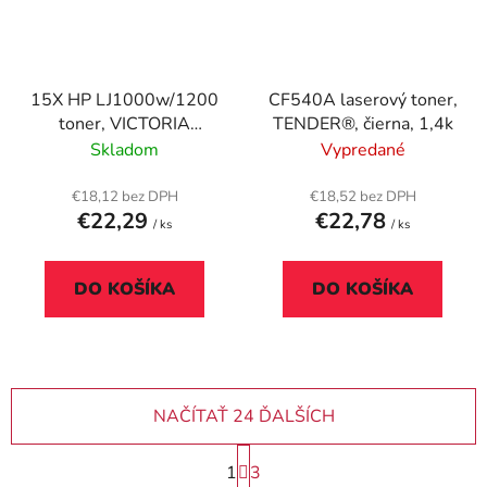
15X HP LJ1000w/1200
CF540A laserový toner,
toner, VICTORIA
TENDER®, čierna, 1,4k
TECHNOLOGY, 3,5K
Skladom
Vypredané
€18,12 bez DPH
€18,52 bez DPH
€22,29
€22,78
/ ks
/ ks
DO KOŠÍKA
DO KOŠÍKA
NAČÍTAŤ 24 ĎALŠÍCH
S
1
3
t