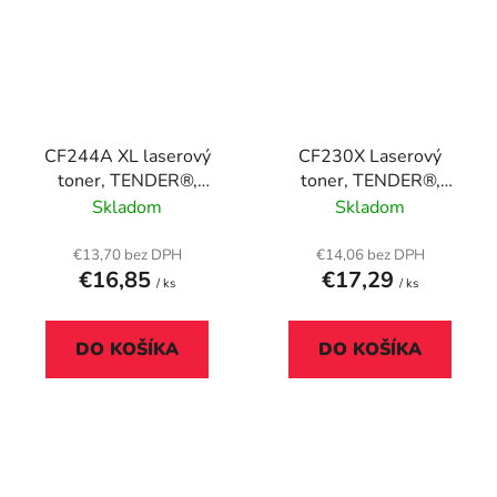
CF244A XL laserový
CF230X Laserový
toner, TENDER®,
toner, TENDER®,
čierna, 1,5k
čierny, 3,5k
Skladom
Skladom
€13,70 bez DPH
€14,06 bez DPH
€16,85
€17,29
/ ks
/ ks
DO KOŠÍKA
DO KOŠÍKA