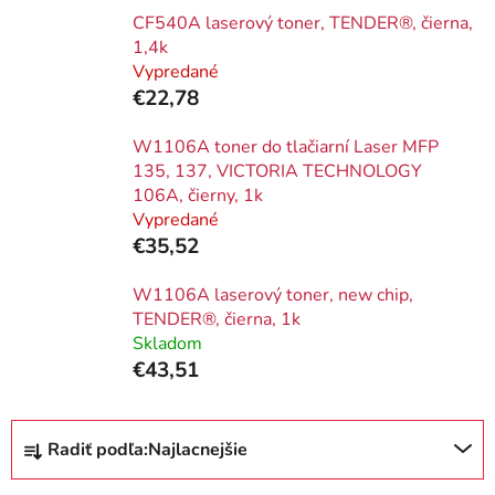
CF540A laserový toner, TENDER®, čierna,
1,4k
Vypredané
€22,78
W1106A toner do tlačiarní Laser MFP
135, 137, VICTORIA TECHNOLOGY
106A, čierny, 1k
Vypredané
€35,52
W1106A laserový toner, new chip,
TENDER®, čierna, 1k
Skladom
€43,51
R
Radiť podľa:
Najlacnejšie
a
d