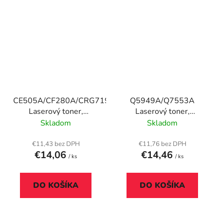
CE505A/CF280A/CRG719
Q5949A/Q7553A
Laserový toner,
Laserový toner,
univerzálny, TENDER®,
univerzálny, TENDER®,
Skladom
Skladom
čierny, 2,7k
čieny, 3k
€11,43 bez DPH
€11,76 bez DPH
€14,06
€14,46
/ ks
/ ks
DO KOŠÍKA
DO KOŠÍKA