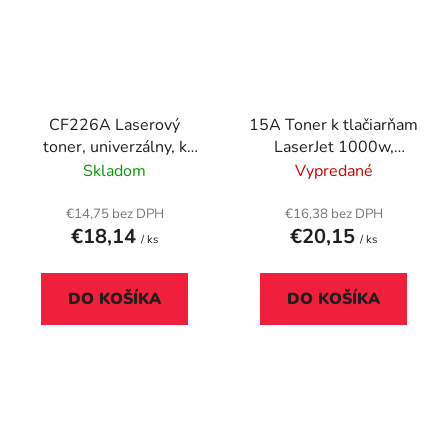
CF226A Laserový
15A Toner k tlačiarňam
toner, univerzálny, k
LaserJet 1000w,
tlačiarňam LaserJet Pro
1005w, 1200,
Skladom
Vypredané
M402, 426, i-SENSYS
VICTORIA
MF421DW, VICTORIA
TECHNOLOGY čierny,
€14,75 bez DPH
€16,38 bez DPH
€18,14
€20,15
TECHNOLOGY 26A,
2,5k
/ ks
/ ks
čier
DO KOŠÍKA
DO KOŠÍKA