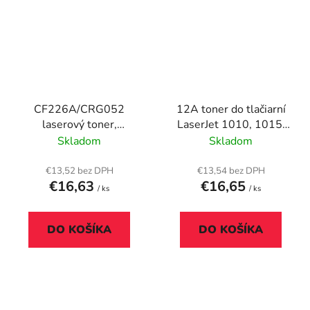
CF226A/CRG052
12A toner do tlačiarní
laserový toner,
LaserJet 1010, 1015,
TENDER®, čierna 3,1k
1018, VICTORIA
Skladom
Skladom
TECHNOLOGY, čierny,
2k
€13,52 bez DPH
€13,54 bez DPH
€16,63
€16,65
/ ks
/ ks
DO KOŠÍKA
DO KOŠÍKA