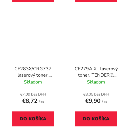
CF283X/CRG737
CF279A XL laserový
laserový toner,
toner, TENDER®,
TENDER®, čierna, 2,4k
čierna, 2k
Skladom
Skladom
€7,09 bez DPH
€8,05 bez DPH
€8,72
€9,90
/ ks
/ ks
DO KOŠÍKA
DO KOŠÍKA