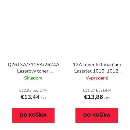
Q2613A/7115A/2624A
12A toner k tlačiarňam
Laserový toner,
LaserJet 1010, 1012,
univerzálny, TENDER®,
1015, VICTORIA
Skladom
Vypredané
čierny, 2,5k
TECHNOLOGY, čierny,
3K
€10,93 bez DPH
€11,27 bez DPH
€13,44
€13,86
/ ks
/ ks
DO KOŠÍKA
DO KOŠÍKA