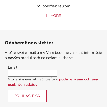
r
O
59
položiek celkom
á
v
n
l
k
HORE
á
o
d
v
a
a
Z
c
n
á
i
i
Odoberať newsletter
e
p
e
p
ä
Vložte svoj e-mail a my Vám budeme zasielať informácie
r
t
o nových produktoch na našom e-shope.
v
i
k
Email
e
y
v
Vložením e-mailu súhlasíte s
podmienkami ochrany
ý
osobných údajov
p
i
PRIHLÁSIŤ SA
s
u