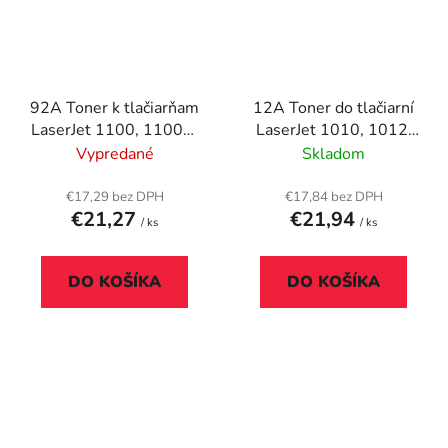
92A Toner k tlačiarňam
12A Toner do tlačiarní
LaserJet 1100, 1100A,
LaserJet 1010, 1012,
3200, VICTORIA
1015, VICTORIA
Vypredané
Skladom
TECHNOLOGY čierny,
TECHNOLOGY čierna,
2,5k
4k
€17,29 bez DPH
€17,84 bez DPH
€21,27
€21,94
/ ks
/ ks
DO KOŠÍKA
DO KOŠÍKA