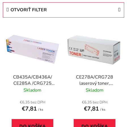
e
OTVORIŤ FILTER
n
i
V
e
ý
p
p
r
i
o
s
d
p
u
r
k
CB435A/CB436A/
CE278A/CRG728
o
t
CE285A /CRG725
laserový toner,
d
o
Laserový toner,
univerzálny, TENDER®,
Skladom
Skladom
u
v
univerzálny, TENDER®,
čierny, 2,1k
k
čierna, 2k
€6,35 bez DPH
€6,35 bez DPH
t
€7,81
€7,81
/ ks
/ ks
o
v
DO KOŠÍKA
DO KOŠÍKA