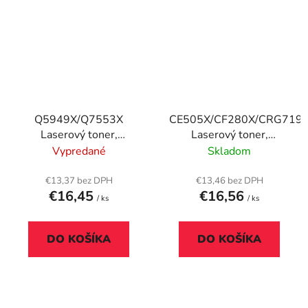
Q5949X/Q7553X
CE505X/CF280X/CRG719
Laserový toner,
Laserový toner,
univerzálny, TENDER®,
univerzálny, TENDER®,
Vypredané
Skladom
čierny, 7k
čierny, 6,9k
€13,37 bez DPH
€13,46 bez DPH
€16,45
€16,56
/ ks
/ ks
DO KOŠÍKA
DO KOŠÍKA