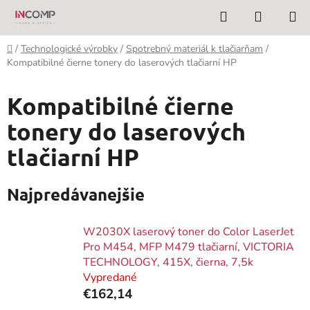
Prejsť
Hľadať
NÁKUP
na
KOŠÍK
obsah
Domov
/
Technologické výrobky
/
Spotrebný materiál k tlačiarňam
/
Kompatibilné čierne tonery do laserových tlačiarní HP
Kompatibilné čierne
tonery do laserových
tlačiarní HP
Najpredávanejšie
W2030X laserový toner do Color LaserJet
Pro M454, MFP M479 tlačiarní, VICTORIA
TECHNOLOGY, 415X, čierna, 7,5k
Vypredané
€162,14