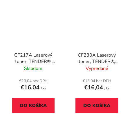
CF217A Laserový
CF230A Laserový
toner, TENDER®,
toner, TENDER®,
čierna, 2k
čierny, 2k
Skladom
Vypredané
€13,04 bez DPH
€13,04 bez DPH
€16,04
€16,04
/ ks
/ ks
DO KOŠÍKA
DO KOŠÍKA