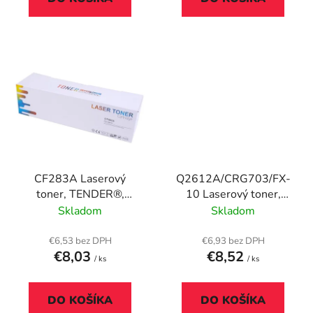
CF283A Laserový
Q2612A/CRG703/FX-
toner, TENDER®,
10 Laserový toner,
čierny, 1,5k
univerzálny, TENDER®,
Skladom
Skladom
čierny, 2k
€6,53 bez DPH
€6,93 bez DPH
€8,03
€8,52
/ ks
/ ks
DO KOŠÍKA
DO KOŠÍKA