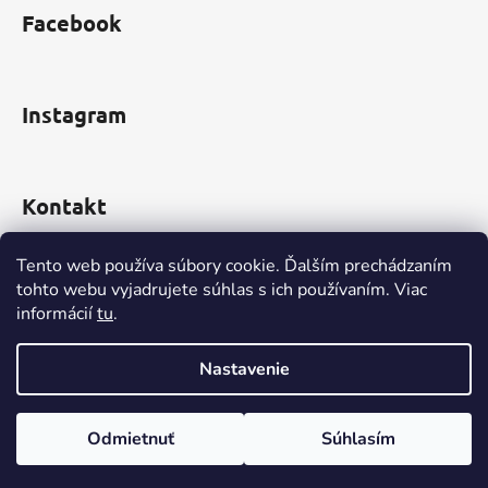
s
Facebook
u
Instagram
Kontakt
obchod
@
incomp.sk
Tento web používa súbory cookie. Ďalším prechádzaním
tohto webu vyjadrujete súhlas s ich používaním. Viac
0910 999 552
informácií
tu
.
Nastavenie
Vytvoril Shoptet
Odmietnuť
Súhlasím
Copyright 2026
www.INCOMP.sk
. Všetky práva
vyhradené.
Upraviť nastavenie cookies