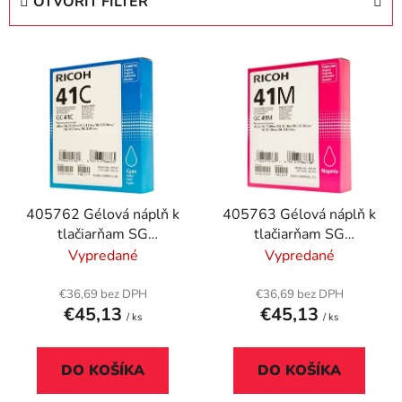
OTVORIŤ FILTER
n
i
V
e
ý
p
p
r
i
o
s
d
p
u
r
k
405762 Gélová náplň k
405763 Gélová náplň k
o
t
tlačiarňam SG
tlačiarňam SG
d
o
3100SNw, SG
3100SNw, SG
Vypredané
Vypredané
u
v
7100DN, RICOH Type
7100DN, RICOH Type
k
GC41C modrá, 2,2K
GC41M červená, 2,2K
€36,69 bez DPH
€36,69 bez DPH
t
€45,13
€45,13
/ ks
/ ks
o
v
DO KOŠÍKA
DO KOŠÍKA