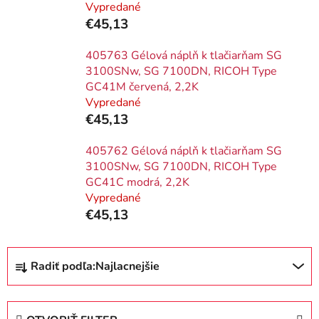
Vypredané
€45,13
405763 Gélová náplň k tlačiarňam SG
3100SNw, SG 7100DN, RICOH Type
GC41M červená, 2,2K
Vypredané
€45,13
405762 Gélová náplň k tlačiarňam SG
3100SNw, SG 7100DN, RICOH Type
GC41C modrá, 2,2K
Vypredané
€45,13
R
Radiť podľa:
Najlacnejšie
a
d
e