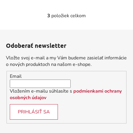
3
položiek celkom
O
v
l
Z
á
á
d
Odoberať newsletter
p
a
ä
c
Vložte svoj e-mail a my Vám budeme zasielať informácie
t
i
o nových produktoch na našom e-shope.
i
e
Email
p
e
r
v
Vložením e-mailu súhlasíte s
podmienkami ochrany
k
osobných údajov
y
v
PRIHLÁSIŤ SA
ý
p
i