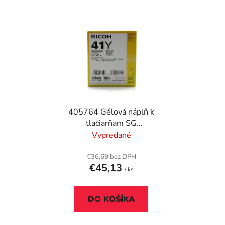
405764 Gélová náplň k
tlačiarňam SG
3100SNw, SG
Vypredané
7100DN, RICOH Type
GC41Y žltá, 2,2K
€36,69 bez DPH
€45,13
/ ks
DO KOŠÍKA