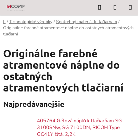
Prejsť
Hľadať
NÁKUP
na
KOŠÍK
obsah
Domov
/
Technologické výrobky
/
Spotrebný materiál k tlačiarňam
/
Originálne farebné atramentové náplne do ostatných atramentových
tlačiarní
Originálne farebné
atramentové náplne do
ostatných
atramentových tlačiarní
Najpredávanejšie
405764 Gélová náplň k tlačiarňam SG
3100SNw, SG 7100DN, RICOH Type
GC41Y žltá, 2,2K