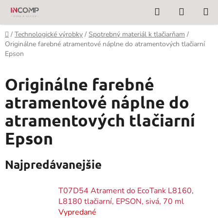
Prejsť
Hľadať
NÁKUP
na
KOŠÍK
obsah
Domov
/
Technologické výrobky
/
Spotrebný materiál k tlačiarňam
/
Originálne farebné atramentové náplne do atramentových tlačiarní
Epson
Originálne farebné
atramentové náplne do
atramentových tlačiarní
Epson
Najpredávanejšie
T07D54 Atrament do EcoTank L8160,
L8180 tlačiarní, EPSON, sivá, 70 ml
Vypredané