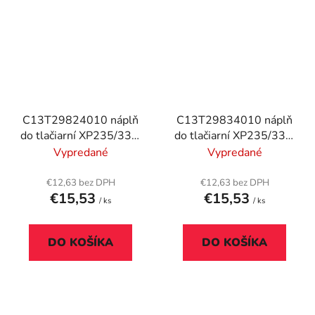
C13T29824010 náplň
C13T29834010 náplň
do tlačiarní XP235/332,
do tlačiarní XP235/332,
EPSON, modrá, 3,2ml
EPSON, červená, 3,2ml
Vypredané
Vypredané
€12,63 bez DPH
€12,63 bez DPH
€15,53
€15,53
/ ks
/ ks
DO KOŠÍKA
DO KOŠÍKA