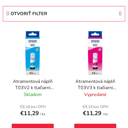
d
e
OTVORIŤ FILTER
n
i
V
e
ý
p
p
r
i
o
s
d
p
u
r
k
Atramentová náplň
Atramentová náplň
o
t
T03V2 k tlačiarni
T03V3 k tlačiarni
d
o
Ecotank L6190, EPSON
Ecotank L6190, EPSON
Skladom
Vypredané
u
v
modrý, 70ml
červená, 70ml
k
€9,18 bez DPH
€9,18 bez DPH
t
€11,29
€11,29
/ ks
/ ks
o
v