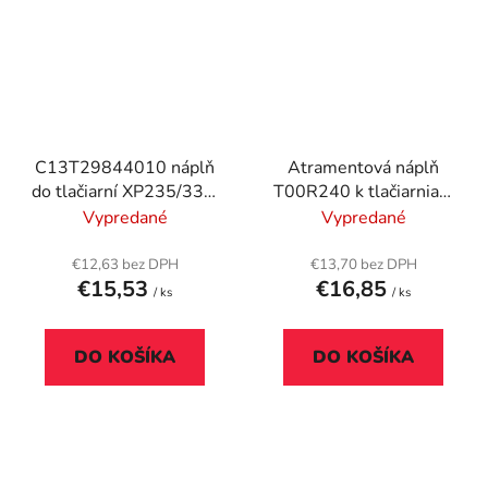
C13T29844010 náplň
Atramentová náplň
do tlačiarní XP235/332,
T00R240 k tlačiarniam
EPSON, žltá, 3,2ml
EcoTank L7160, L7180,
Vypredané
Vypredané
EPSON, cyan, 70 ml
€12,63 bez DPH
€13,70 bez DPH
€15,53
€16,85
/ ks
/ ks
DO KOŠÍKA
DO KOŠÍKA