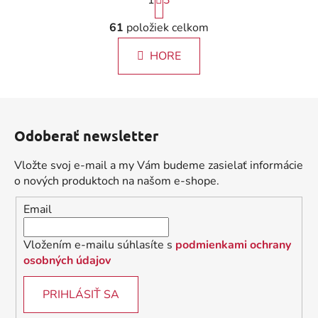
1
3
t
r
O
61
položiek celkom
á
v
n
l
k
HORE
á
o
d
v
a
a
Z
c
n
á
i
i
Odoberať newsletter
e
p
e
p
ä
Vložte svoj e-mail a my Vám budeme zasielať informácie
r
t
o nových produktoch na našom e-shope.
v
i
k
Email
e
y
v
Vložením e-mailu súhlasíte s
podmienkami ochrany
ý
osobných údajov
p
i
PRIHLÁSIŤ SA
s
u