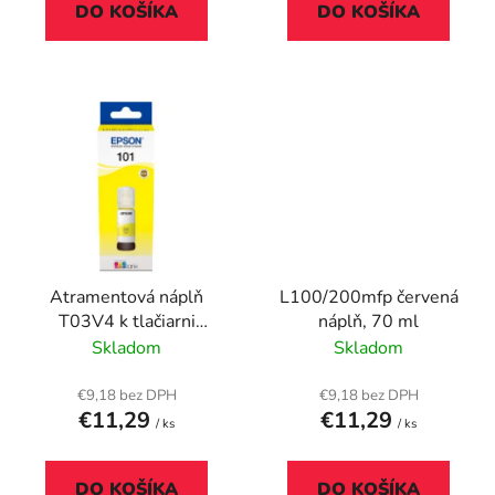
DO KOŠÍKA
DO KOŠÍKA
Atramentová náplň
L100/200mfp červená
T03V4 k tlačiarni
náplň, 70 ml
Ecotank L6190, EPSON
Skladom
Skladom
žltá, 70ml
€9,18 bez DPH
€9,18 bez DPH
€11,29
€11,29
/ ks
/ ks
DO KOŠÍKA
DO KOŠÍKA