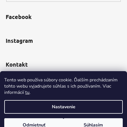
Facebook
Instagram
Kontakt
obchod
@
incomp.sk
Tento web používa súbory cookie. Ďalším prechádzaním
tohto webu vyjadrujete súhlas s ich používaním. Viac
0910 999 552
informácií
tu
.
Nastavenie
Vytvoril Shoptet
Odmietnuť
Súhlasím
Copyright 2026
www.INCOMP.sk
. Všetky práva