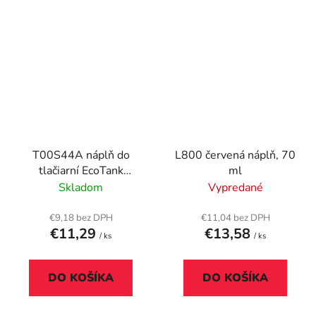
T00S44A náplň do
L800 červená náplň, 70
tlačiarní EcoTank
ml
L3110, L3150, L1110,
Skladom
Vypredané
EPSON 103, žltá, 65 ml
€9,18 bez DPH
€11,04 bez DPH
€11,29
€13,58
/ ks
/ ks
DO KOŠÍKA
DO KOŠÍKA