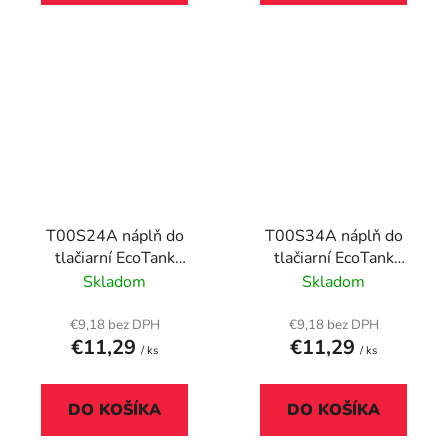
T00S24A náplň do
T00S34A náplň do
tlačiarní EcoTank
tlačiarní EcoTank
L3110, L3150, L1110,
L3110, L3150, L1110,
Skladom
Skladom
EPSON 103, modrá, 65
EPSON 103, červená,
ml
65 ml
€9,18 bez DPH
€9,18 bez DPH
€11,29
€11,29
/ ks
/ ks
DO KOŠÍKA
DO KOŠÍKA