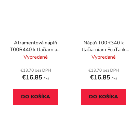
Atramentová náplň
Náplň T00R340 k
T00R440 k tlačiarniam
tlačiarniam EcoTank
EcoTank L7160, L7180,
L7160, L7180, EPSON,
Vypredané
Vypredané
EPSON, žltá, 70 ml
magenta, 70 ml
€13,70 bez DPH
€13,70 bez DPH
€16,85
€16,85
/ ks
/ ks
DO KOŠÍKA
DO KOŠÍKA