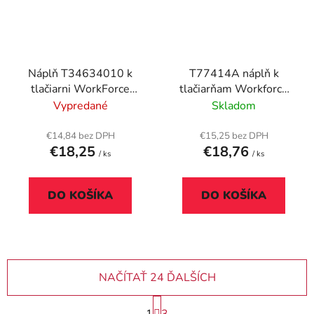
Náplň T34634010 k
T77414A náplň k
tlačiarni WorkForce
tlačiarňam Workforce
WF-3720DWF,
M100, M105, EPSON,
Vypredané
Skladom
EPSON, magenta, 4,2
čierna, 140 ml
ml
€14,84 bez DPH
€15,25 bez DPH
€18,25
€18,76
/ ks
/ ks
DO KOŠÍKA
DO KOŠÍKA
NAČÍTAŤ 24 ĎALŠÍCH
S