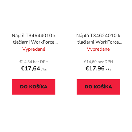
Náplň T34644010 k
Náplň T34624010 k
tlačiarni WorkForce
tlačiarni WorkForce
WF-3720DWF,
WF-3720DWF,
Vypredané
Vypredané
EPSON, žltá, 4,2 ml
EPSON, cyan, 4,2 ml
€14,34 bez DPH
€14,60 bez DPH
€17,64
€17,96
/ ks
/ ks
DO KOŠÍKA
DO KOŠÍKA