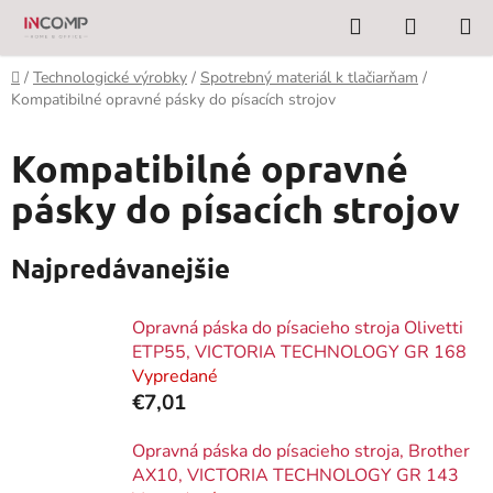
Prejsť
Hľadať
NÁKUP
na
KOŠÍK
obsah
Domov
/
Technologické výrobky
/
Spotrebný materiál k tlačiarňam
/
Kompatibilné opravné pásky do písacích strojov
Kompatibilné opravné
pásky do písacích strojov
Najpredávanejšie
Opravná páska do písacieho stroja Olivetti
ETP55, VICTORIA TECHNOLOGY GR 168
Vypredané
€7,01
Opravná páska do písacieho stroja, Brother
AX10, VICTORIA TECHNOLOGY GR 143