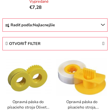
Vypredané
€7,28
R
Radiť podľa:
Najlacnejšie
a
d
e
OTVORIŤ FILTER
n
i
V
e
ý
p
p
r
i
o
s
d
p
u
r
k
Opravná páska do
Opravná páska do
o
t
písacieho stroja Olivetti
písacieho stroja,
d