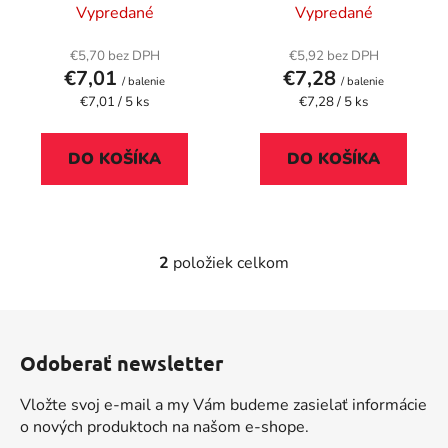
o
ETP55, VICTORIA
Brother AX10,
Vypredané
Vypredané
u
v
TECHNOLOGY GR 168
VICTORIA
k
TECHNOLOGY GR 143
€5,70 bez DPH
€5,92 bez DPH
t
€7,01
€7,28
/ balenie
/ balenie
o
Jednotková
Jednotková
€7,01 / 5 ks
€7,28 / 5 ks
cena:
cena:
v
DO KOŠÍKA
DO KOŠÍKA
2
položiek celkom
O
v
l
Z
á
á
d
Odoberať newsletter
p
a
ä
c
Vložte svoj e-mail a my Vám budeme zasielať informácie
t
i
o nových produktoch na našom e-shope.