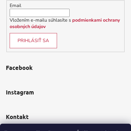
i
e
Email
p
e
r
v
Vložením e-mailu súhlasíte s
podmienkami ochrany
k
osobných údajov
y
v
PRIHLÁSIŤ SA
ý
p
i
s
Facebook
u
Instagram
Kontakt