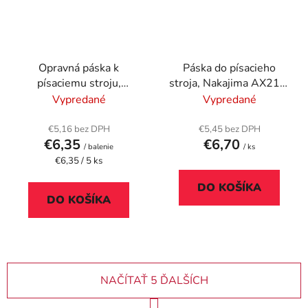
Opravná páska k
Páska do písacieho
písaciemu stroju,
stroja, Nakajima AX210,
Olivetti ETP5,
VICTORIA
Vypredané
Vypredané
VICTORIA
TECHNOLOGY GR
TECHNOLOGY GR 169
186C, čierna
€5,16 bez DPH
€5,45 bez DPH
€6,35
€6,70
/ balenie
/ ks
Jednotková
€6,35 / 5 ks
cena:
DO KOŠÍKA
DO KOŠÍKA
NAČÍTAŤ 5 ĎALŠÍCH
S