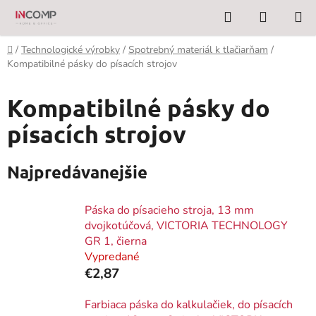
Prejsť
Hľadať
NÁKUP
na
KOŠÍK
obsah
Domov
/
Technologické výrobky
/
Spotrebný materiál k tlačiarňam
/
Kompatibilné pásky do písacích strojov
Kompatibilné pásky do
písacích strojov
Najpredávanejšie
Páska do písacieho stroja, 13 mm
dvojkotúčová, VICTORIA TECHNOLOGY
GR 1, čierna
Vypredané
€2,87
Farbiaca páska do kalkulačiek, do písacích