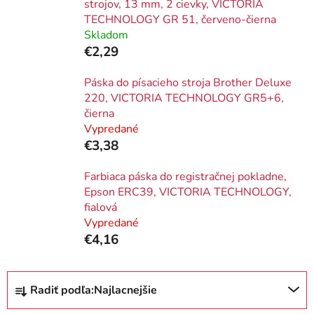
strojov, 13 mm, 2 cievky, VICTORIA
TECHNOLOGY GR 51, červeno-čierna
Skladom
€2,29
Páska do písacieho stroja Brother Deluxe
220, VICTORIA TECHNOLOGY GR5+6,
čierna
Vypredané
€3,38
Farbiaca páska do registračnej pokladne,
Epson ERC39, VICTORIA TECHNOLOGY,
fialová
Vypredané
€4,16
R
Radiť podľa:
Najlacnejšie
a