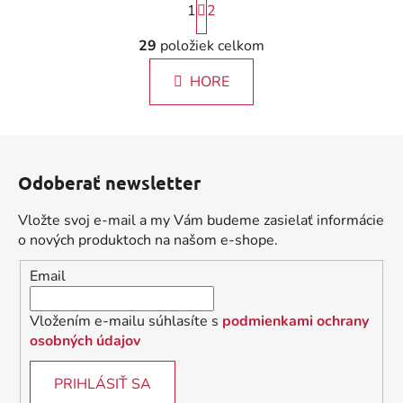
1
2
t
r
O
29
položiek celkom
á
v
n
l
k
HORE
á
o
d
v
a
a
Z
c
n
á
i
i
Odoberať newsletter
e
p
e
p
ä
Vložte svoj e-mail a my Vám budeme zasielať informácie
r
t
o nových produktoch na našom e-shope.
v
i
k
Email
e
y
v
Vložením e-mailu súhlasíte s
podmienkami ochrany
ý
osobných údajov
p
i
PRIHLÁSIŤ SA
s