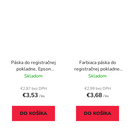
Páska do registračnej
Farbiaca páska do
pokladne, Epson
registračnej pokladne,
ERC09, HX20,
Star SP300, VICTORIA
Skladom
Skladom
VICTORIA
TECHNOLOGY, čierna
TECHNOLOGY, fialová
€2,87 bez DPH
€2,99 bez DPH
€3,53
€3,68
/ ks
/ ks
DO KOŠÍKA
DO KOŠÍKA