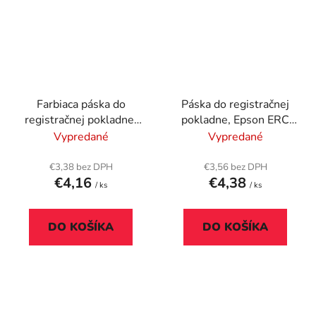
Farbiaca páska do
Páska do registračnej
registračnej pokladne,
pokladne, Epson ERC
Epson ERC39,
35 , VICTORIA
Vypredané
Vypredané
VICTORIA
TECHNOLOGY, fialová
TECHNOLOGY, fialová
€3,38 bez DPH
€3,56 bez DPH
€4,16
€4,38
/ ks
/ ks
DO KOŠÍKA
DO KOŠÍKA