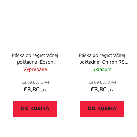
Páska do registračnej
Páska do registračnej
pokladne, Epson
pokladne, Omron RS
ERC05, Sharp EL7000,
11, VICTORIA
Vypredané
Skladom
VICTORIA
TECHNOLOGY, fialová
TECHNOLOGY, fialová
€3,09 bez DPH
€3,09 bez DPH
€3,80
€3,80
/ ks
/ ks
DO KOŠÍKA
DO KOŠÍKA