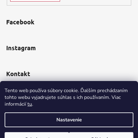
u
Facebook
Instagram
Kontakt
obchod
@
incomp.sk
Tento web používa súbory cookie. Ďalším prechádzaním
tohto webu vyjadrujete súhlas s ich používaním. Viac
0910 999 552
informácií
tu
.
Nastavenie
Vytvoril Shoptet