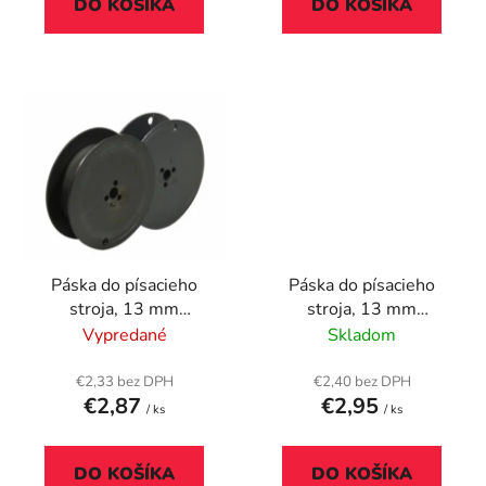
DO KOŠÍKA
DO KOŠÍKA
Páska do písacieho
Páska do písacieho
stroja, 13 mm
stroja, 13 mm
dvojkotúčová,
dvojkotúčová,
Vypredané
Skladom
VICTORIA
VICTORIA
TECHNOLOGY GR 1,
TECHNOLOGY GR 1,
€2,33 bez DPH
€2,40 bez DPH
€2,87
€2,95
čierna
čierno-červená
/ ks
/ ks
DO KOŠÍKA
DO KOŠÍKA