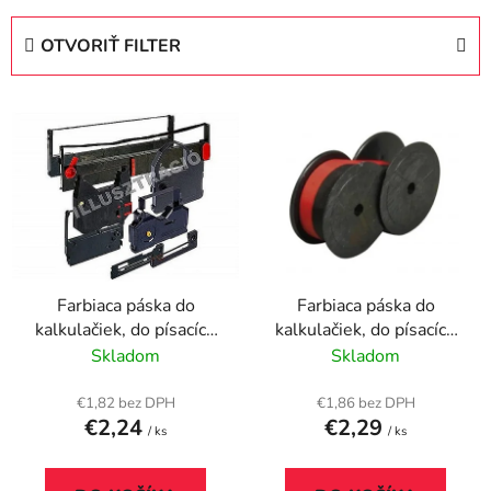
d
e
OTVORIŤ FILTER
n
i
V
e
ý
p
p
r
i
o
s
d
p
u
r
k
Farbiaca páska do
Farbiaca páska do
o
t
kalkulačiek, do písacích
kalkulačiek, do písacích
d
o
strojov, 13 mm, 2
strojov, 13 mm, 2
Skladom
Skladom
u
v
cievky, VICTORIA
cievky, VICTORIA
k
TECHNOLOGY GR 51,
TECHNOLOGY GR 51,
€1,82 bez DPH
€1,86 bez DPH
t
€2,24
€2,29
čierna
červeno-čierna
/ ks
/ ks
o
v