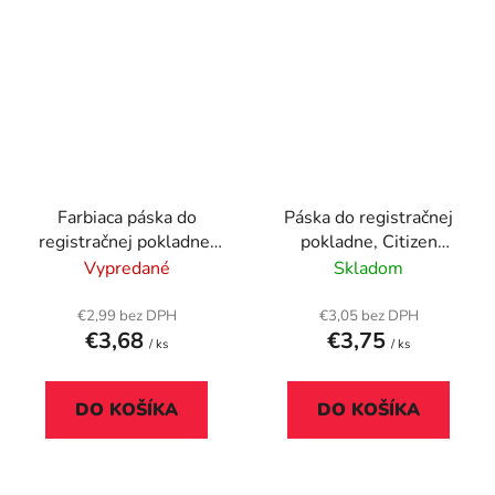
Farbiaca páska do
Páska do registračnej
registračnej pokladne,
pokladne, Citizen
Star SP300, VICTORIA
DP600, IR60,
Vypredané
Skladom
TECHNOLOGY, fialová
VICTORIA
TECHNOLOGY, čierna
€2,99 bez DPH
€3,05 bez DPH
€3,68
€3,75
/ ks
/ ks
DO KOŠÍKA
DO KOŠÍKA