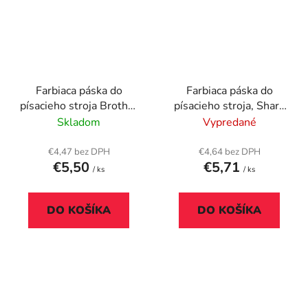
Farbiaca páska do
Farbiaca páska do
písacieho stroja Brother
písacieho stroja, Sharp
AX10, VICTORIA
PA3000, 3100,
Skladom
Vypredané
TECHNOLOGY GR
VICTORIA
153C, čierna
TECHNOLOGY GR
€4,47 bez DPH
€4,64 bez DPH
€5,50
€5,71
301C, čierna
/ ks
/ ks
DO KOŠÍKA
DO KOŠÍKA