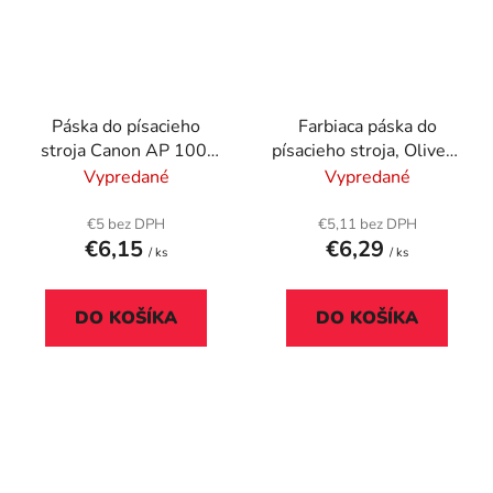
Páska do písacieho
Farbiaca páska do
stroja Canon AP 100,
písacieho stroja, Olivetti
VICTORIA
ETP55, VICTORIA
Vypredané
Vypredané
TECHNOLOGY GR
TECHNOLOGY GR
156C, čierna
177C
€5 bez DPH
€5,11 bez DPH
€6,15
€6,29
/ ks
/ ks
DO KOŠÍKA
DO KOŠÍKA