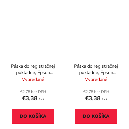
Páska do registračnej
Páska do registračnej
pokladne, Epson
pokladne, Epson
ERC30, 34, VICTORIA
ERC30, 34, VICTORIA
Vypredané
Vypredané
TECHNOLOGY GR
TECHNOLOGY GR
655N, fialová
655N, červeno-čierna
€2,75 bez DPH
€2,75 bez DPH
€3,38
€3,38
/ ks
/ ks
DO KOŠÍKA
DO KOŠÍKA