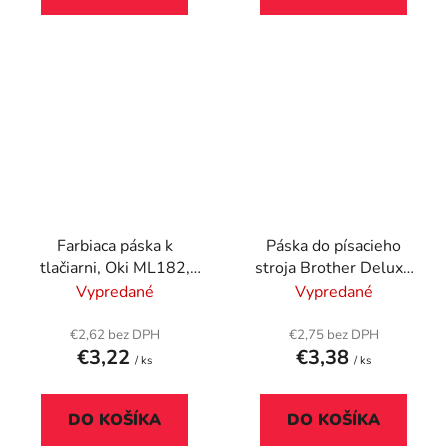
Farbiaca páska k
Páska do písacieho
tlačiarni, Oki ML182,
stroja Brother Deluxe
183, VICTORIA
220, VICTORIA
Vypredané
Vypredané
TECHNOLOGY, čierna
TECHNOLOGY GR5+6,
čierna
€2,62 bez DPH
€2,75 bez DPH
€3,22
€3,38
/ ks
/ ks
DO KOŠÍKA
DO KOŠÍKA