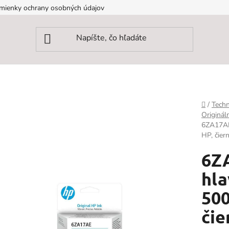
mienky ochrany osobných údajov
Domov
/
Techn
Originál
6ZA17AE 
HP, čier
6Z
hla
500
čie