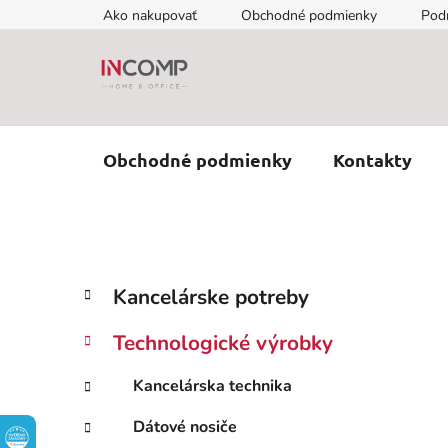
Prejsť
Ako nakupovať
Obchodné podmienky
Pod
na
obsah
Obchodné podmienky
Kontakty
B
K
Preskočiť
Kancelárske potreby
a
kategórie
o
t
č
Technologické výrobky
e
n
g
ý
Kancelárska technika
ó
p
r
Dátové nosiče
i
a