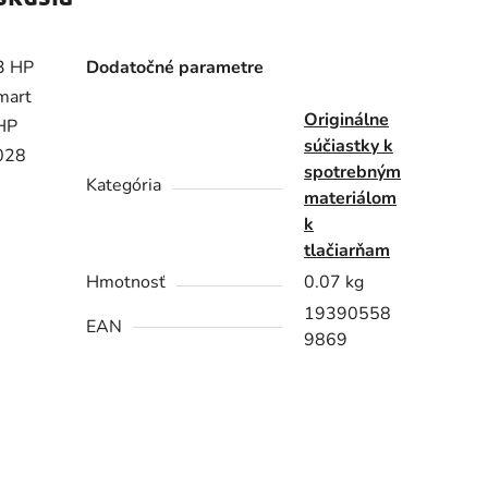
3 HP
Dodatočné parametre
mart
Originálne
HP
súčiastky k
028
spotrebným
Kategória
materiálom
k
tlačiarňam
Hmotnosť
0.07 kg
19390558
EAN
9869