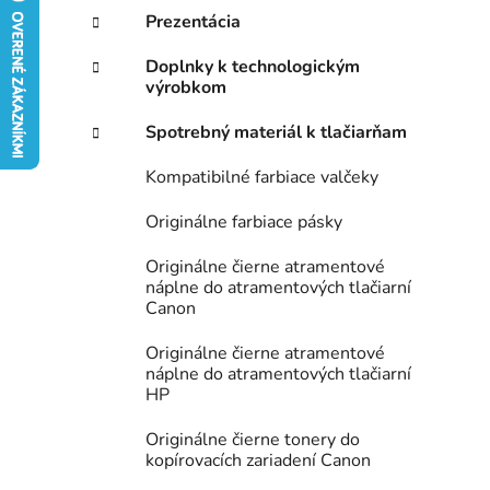
e
n
Prezentácia
e
Doplnky k technologickým
l
výrobkom
Spotrebný materiál k tlačiarňam
Kompatibilné farbiace valčeky
Originálne farbiace pásky
Originálne čierne atramentové
náplne do atramentových tlačiarní
Canon
Originálne čierne atramentové
náplne do atramentových tlačiarní
HP
Originálne čierne tonery do
kopírovacích zariadení Canon