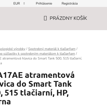
EUR
Prihlásenie
Registrácia
PRÁZDNY KOŠÍK
NÁKUPNÝ
KOŠÍK
ologické výrobky
/
Spotrebný materiál k tlačiarňam
/
ne súčiastky k spotrebným materiálom k tlačiarňam
/
atramentová hlavica do Smart Tank 500, 515 tlačiarní,
na
A17AE atramentová
vica do Smart Tank
, 515 tlačiarní, HP,
rna