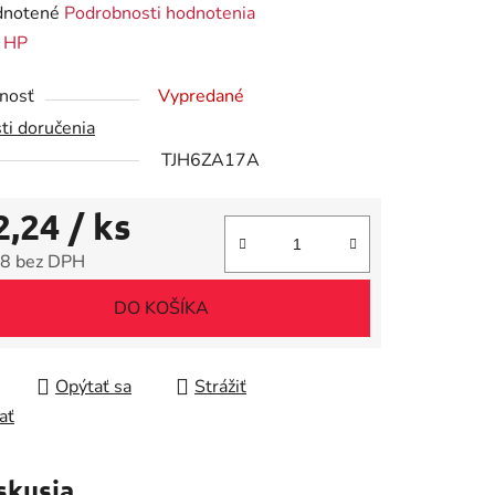
rné
notené
Podrobnosti hodnotenia
enie
:
HP
tu
nosť
Vypredané
ti doručenia
TJH6ZA17A
2,24
/ ks
iek.
8 bez DPH
tková cena:
DO KOŠÍKA
Opýtať sa
Strážiť
ať
skusia