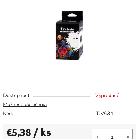
0,0
z
5
hviezdičiek.
Dostupnosť
Vypredané
Možnosti doručenia
Kód:
TJV634
€5,38
/ ks