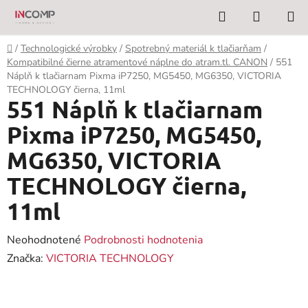
Prejsť
Hľadať
NÁKUP
na
KOŠÍK
obsah
Domov
/
Technologické výrobky
/
Spotrebný materiál k tlačiarňam
/
Kompatibilné čierne atramentové náplne do atram.tl. CANON
/
551
Náplň k tlačiarnam Pixma iP7250, MG5450, MG6350, VICTORIA
TECHNOLOGY čierna, 11ml
551 Náplň k tlačiarnam
Pixma iP7250, MG5450,
MG6350, VICTORIA
TECHNOLOGY čierna,
11ml
Priemerné
Neohodnotené
Podrobnosti hodnotenia
hodnotenie
Značka:
VICTORIA TECHNOLOGY
produktu
je