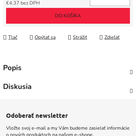
€4,37 bez DPH
Jednotková cena:
DO KOŠÍKA
Tlač
Opýtať sa
Strážiť
Zdieľať
Popis
Diskusia
Z
á
Odoberať newsletter
p
ä
Vložte svoj e-mail a my Vám budeme zasielať informácie
t
o nových produktoch na našom e-shope.