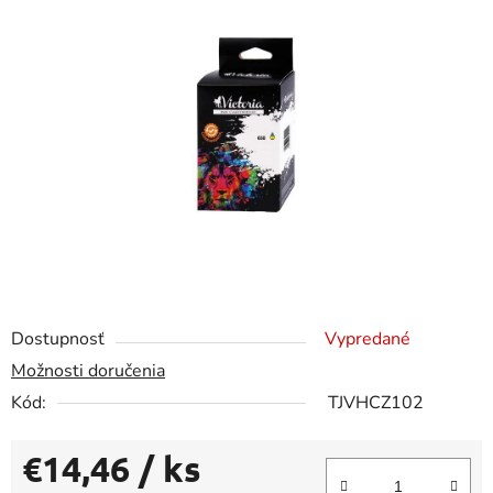
0,0
z
5
hviezdičiek.
Dostupnosť
Vypredané
Možnosti doručenia
Kód:
TJVHCZ102
€14,46
/ ks