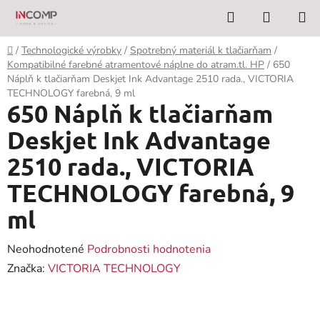
Prejsť
Hľadať
NÁKUP
na
KOŠÍK
obsah
Domov
/
Technologické výrobky
/
Spotrebný materiál k tlačiarňam
/
Kompatibilné farebné atramentové náplne do atram.tl. HP
/
650
Náplň k tlačiarňam Deskjet Ink Advantage 2510 rada., VICTORIA
TECHNOLOGY farebná, 9 ml
650 Náplň k tlačiarňam
Deskjet Ink Advantage
2510 rada., VICTORIA
TECHNOLOGY farebná, 9
ml
Priemerné
Neohodnotené
Podrobnosti hodnotenia
hodnotenie
Značka:
VICTORIA TECHNOLOGY
produktu
je