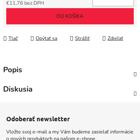
€11,76 bez DPH
Jednotková cena:
DO KOŠÍKA
Tlač
Opýtať sa
Strážiť
Zdieľať
Popis
Diskusia
Z
á
Odoberať newsletter
p
ä
Vložte svoj e-mail a my Vám budeme zasielať informácie
t
o nových produktoch na našom e-shope.