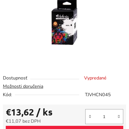
5
hviezdičiek.
Dostupnosť
Vypredané
Možnosti doručenia
Kód:
TJVHCN045
€13,62
/ ks
€11,07 bez DPH