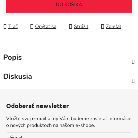
Jednotková cena:
DO KOŠÍKA
Tlač
Opýtať sa
Strážiť
Zdieľať
Popis
Diskusia
Z
á
Odoberať newsletter
p
ä
Vložte svoj e-mail a my Vám budeme zasielať informácie
t
o nových produktoch na našom e-shope.
i
Email