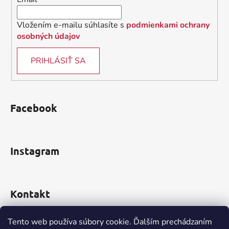
e
Vložením e-mailu súhlasíte s
podmienkami ochrany
osobných údajov
PRIHLÁSIŤ SA
Facebook
Instagram
Kontakt
obchod
@
incomp.sk
Tento web používa súbory cookie. Ďalším prechádzaním