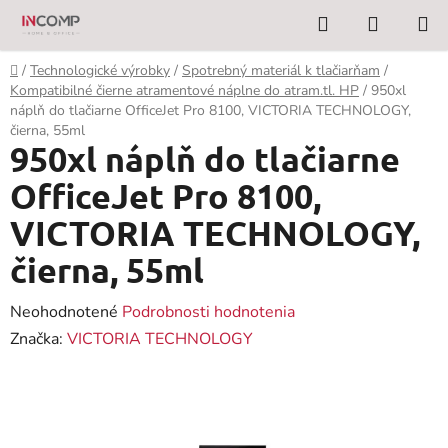
Prejsť
Hľadať
NÁKUP
na
KOŠÍK
obsah
Domov
/
Technologické výrobky
/
Spotrebný materiál k tlačiarňam
/
Kompatibilné čierne atramentové náplne do atram.tl. HP
/
950xl
náplň do tlačiarne OfficeJet Pro 8100, VICTORIA TECHNOLOGY,
čierna, 55ml
950xl náplň do tlačiarne
OfficeJet Pro 8100,
VICTORIA TECHNOLOGY,
čierna, 55ml
Priemerné
Neohodnotené
Podrobnosti hodnotenia
hodnotenie
Značka:
VICTORIA TECHNOLOGY
produktu
je
0,0
z