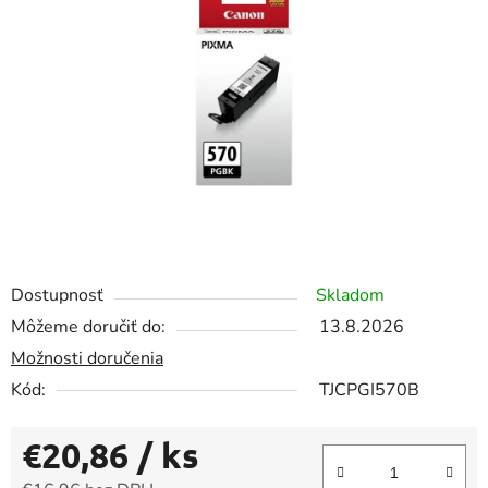
5
hviezdičiek.
Dostupnosť
Skladom
Môžeme doručiť do:
13.8.2026
Možnosti doručenia
Kód:
TJCPGI570B
€20,86
/ ks