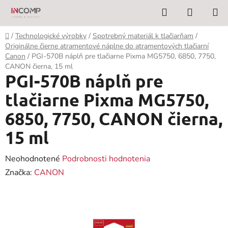
Prejsť
Hľadať
NÁKUP
na
KOŠÍK
obsah
Domov
/
Technologické výrobky
/
Spotrebný materiál k tlačiarňam
/
Originálne čierne atramentové náplne do atramentových tlačiarní
Canon
/
PGI-570B náplň pre tlačiarne Pixma MG5750, 6850, 7750,
CANON čierna, 15 ml
PGI-570B náplň pre
tlačiarne Pixma MG5750,
6850, 7750, CANON čierna,
15 ml
Priemerné
Neohodnotené
Podrobnosti hodnotenia
hodnotenie
Značka:
CANON
produktu
je
0,0
z