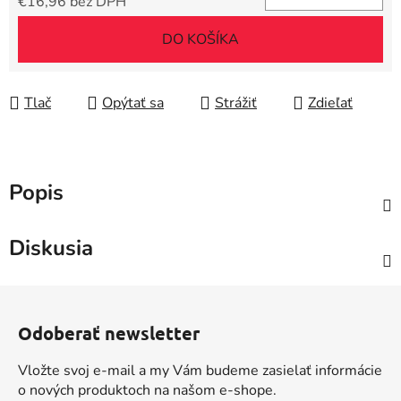
€16,96 bez DPH
Jednotková cena:
DO KOŠÍKA
Tlač
Opýtať sa
Strážiť
Zdieľať
Popis
Diskusia
Z
á
Odoberať newsletter
p
ä
Vložte svoj e-mail a my Vám budeme zasielať informácie
t
o nových produktoch na našom e-shope.