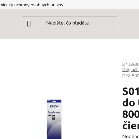
mienky ochrany osobných údajov
Domov
/
Techn
Originál
DFX 500
S01
do 
800
čie
Prieme
Neohod