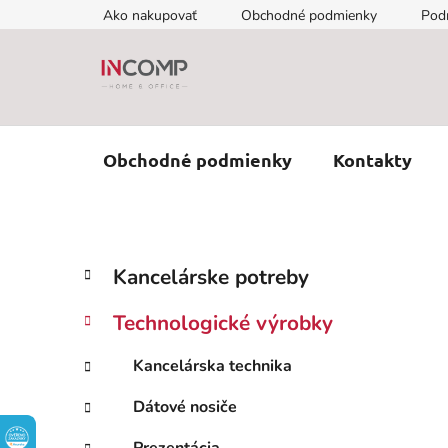
Prejsť
Ako nakupovať
Obchodné podmienky
Pod
na
obsah
Obchodné podmienky
Kontakty
B
K
Preskočiť
Kancelárske potreby
a
kategórie
o
t
č
Technologické výrobky
e
n
g
ý
Kancelárska technika
ó
p
r
Dátové nosiče
i
a
e
n