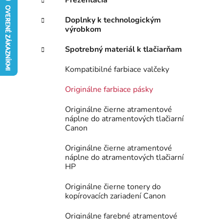
Prezentácia
e
Doplnky k technologickým
l
výrobkom
Spotrebný materiál k tlačiarňam
Kompatibilné farbiace valčeky
Originálne farbiace pásky
Originálne čierne atramentové
náplne do atramentových tlačiarní
Canon
Originálne čierne atramentové
náplne do atramentových tlačiarní
HP
Originálne čierne tonery do
kopírovacích zariadení Canon
Originálne farebné atramentové