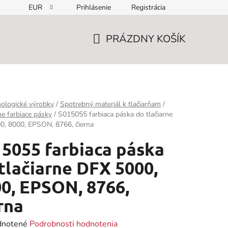
EUR
Prihlásenie
Registrácia
PRÁZDNY KOŠÍK
NÁKUPNÝ
KOŠÍK
ologické výrobky
/
Spotrebný materiál k tlačiarňam
/
ne farbiace pásky
/
S015055 farbiaca páska do tlačiarne
0, 8000, EPSON, 8766, čierna
5055 farbiaca páska
tlačiarne DFX 5000,
0, EPSON, 8766,
rna
rné
notené
Podrobnosti hodnotenia