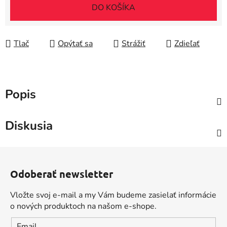
Jednotková cena:
DO KOŠÍKA
Tlač
Opýtať sa
Strážiť
Zdieľať
Popis
Diskusia
Z
á
Odoberať newsletter
p
ä
Vložte svoj e-mail a my Vám budeme zasielať informácie
t
o nových produktoch na našom e-shope.
i
Email