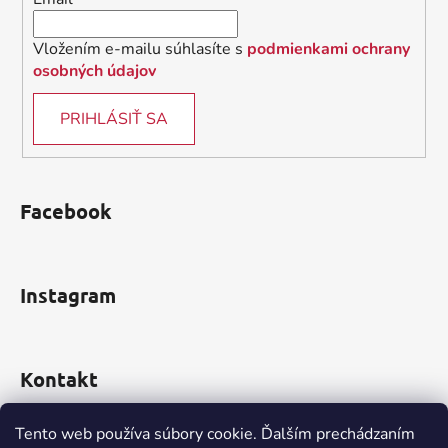
e
Vložením e-mailu súhlasíte s
podmienkami ochrany
osobných údajov
PRIHLÁSIŤ SA
Facebook
Instagram
Kontakt
obchod
@
incomp.sk
Tento web používa súbory cookie. Ďalším prechádzaním