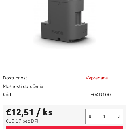
5
hviezdičiek.
Dostupnosť
Vypredané
Možnosti doručenia
Kód:
TJE04D100
€12,51
/ ks
€10,17 bez DPH