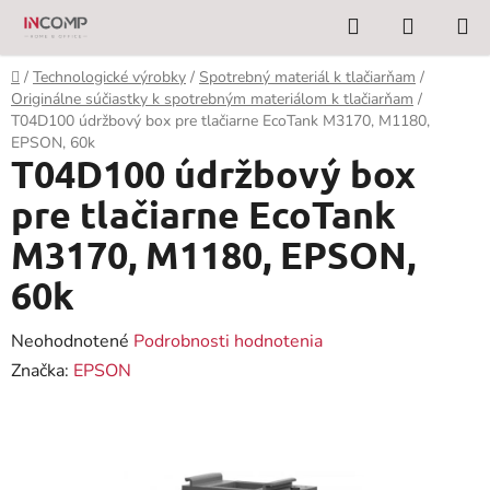
Prejsť
Hľadať
NÁKUP
na
KOŠÍK
obsah
Domov
/
Technologické výrobky
/
Spotrebný materiál k tlačiarňam
/
Originálne súčiastky k spotrebným materiálom k tlačiarňam
/
T04D100 údržbový box pre tlačiarne EcoTank M3170, M1180,
EPSON, 60k
T04D100 údržbový box
pre tlačiarne EcoTank
M3170, M1180, EPSON,
60k
Priemerné
Neohodnotené
Podrobnosti hodnotenia
hodnotenie
Značka:
EPSON
produktu
je
0,0
z