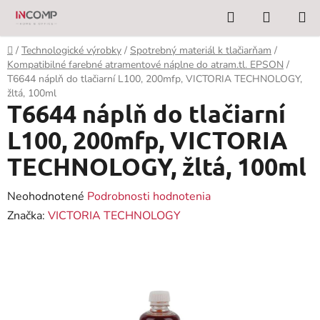
Prejsť
Hľadať
NÁKUP
na
KOŠÍK
obsah
Domov
/
Technologické výrobky
/
Spotrebný materiál k tlačiarňam
/
Kompatibilné farebné atramentové náplne do atram.tl. EPSON
/
T6644 náplň do tlačiarní L100, 200mfp, VICTORIA TECHNOLOGY,
žltá, 100ml
T6644 náplň do tlačiarní
L100, 200mfp, VICTORIA
TECHNOLOGY, žltá, 100ml
Priemerné
Neohodnotené
Podrobnosti hodnotenia
hodnotenie
Značka:
VICTORIA TECHNOLOGY
produktu
je
0,0
z
5