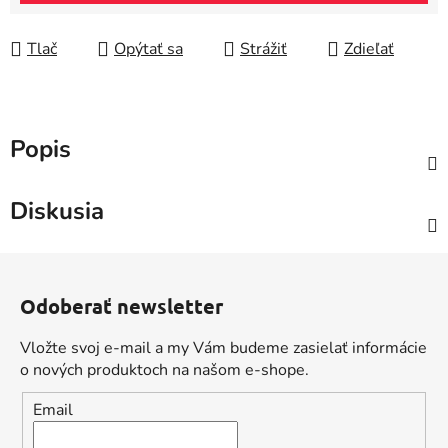
Tlač
Opýtať sa
Strážiť
Zdieľať
Popis
Diskusia
Z
á
Odoberať newsletter
p
ä
Vložte svoj e-mail a my Vám budeme zasielať informácie
t
o nových produktoch na našom e-shope.
i
Email
e