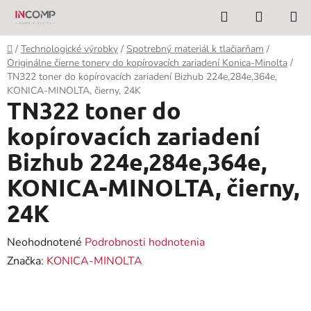
Prejsť
Hľadať
NÁKUP
na
KOŠÍK
obsah
Domov
/
Technologické výrobky
/
Spotrebný materiál k tlačiarňam
/
Originálne čierne tonery do kopírovacích zariadení Konica-Minolta
/
TN322 toner do kopírovacích zariadení Bizhub 224e,284e,364e,
KONICA-MINOLTA, čierny, 24K
TN322 toner do
kopírovacích zariadení
Bizhub 224e,284e,364e,
KONICA-MINOLTA, čierny,
24K
Priemerné
Neohodnotené
Podrobnosti hodnotenia
hodnotenie
Značka:
KONICA-MINOLTA
produktu
je