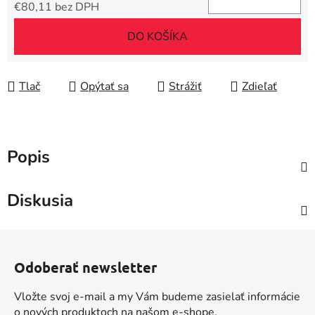
€80,11 bez DPH
Jednotková cena:
DO KOŠÍKA
Tlač
Opýtať sa
Strážiť
Zdieľať
Popis
Diskusia
Z
á
Odoberať newsletter
p
ä
Vložte svoj e-mail a my Vám budeme zasielať informácie
t
o nových produktoch na našom e-shope.