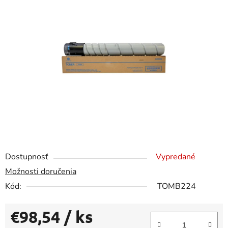
0,0
z
5
hviezdičiek.
Dostupnosť
Vypredané
Možnosti doručenia
Kód:
TOMB224
€98,54
/ ks