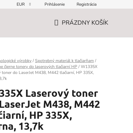
EUR
Prihlásenie
Registrácia
PRÁZDNY KOŠÍK
NÁKUPNÝ
KOŠÍK
ologické výrobky
/
Spotrebný materiál k tlačiarňam
/
ne čierne tonery do laserových tlačiarní HP
/
W1335X
 toner do LaserJet M438, M442 tlačiarní, HP 335X,
3,7k
335X Laserový toner
LaserJet M438, M442
čiarní, HP 335X,
rna, 13,7k