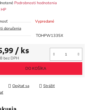
rné
notené
Podrobnosti hodnotenia
enie
:
HP
tu
nosť
Vypredané
ti doručenia
TOHPW1335X
5,99
/ ks
iek.
8 bez DPH
tková cena:
DO KOŠÍKA
Opýtať sa
Strážiť
ať
skusia