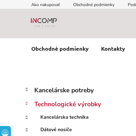
Prejsť
Ako nakupovať
Obchodné podmienky
Pod
na
obsah
Obchodné podmienky
Kontakty
B
K
Preskočiť
Kancelárske potreby
a
kategórie
o
t
č
Technologické výrobky
e
n
g
ý
Kancelárska technika
ó
p
r
Dátové nosiče
i
a