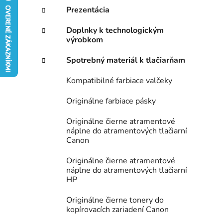
e
n
Prezentácia
e
Doplnky k technologickým
l
výrobkom
Spotrebný materiál k tlačiarňam
Kompatibilné farbiace valčeky
Originálne farbiace pásky
Originálne čierne atramentové
náplne do atramentových tlačiarní
Canon
Originálne čierne atramentové
náplne do atramentových tlačiarní
HP
Originálne čierne tonery do
kopírovacích zariadení Canon