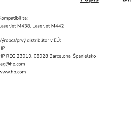
Kompatibilita:
LaserJet M438, LaserJet M442
Výrobca/prvý distribútor v EÚ:
HP
HP REG 23010, 08028 Barcelona, Španielsko
reg@hp.com
www.hp.com