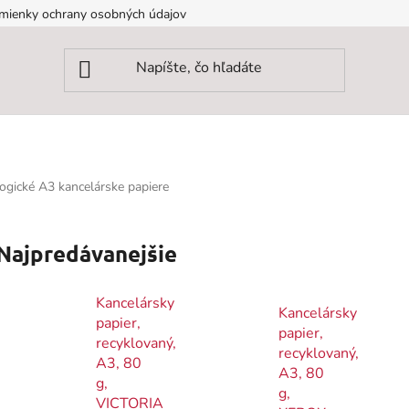
mienky ochrany osobných údajov
ogické A3 kancelárske papiere
Najpredávanejšie
Kancelársky
Kancelársky
papier,
papier,
recyklovaný,
recyklovaný,
A3, 80
A3, 80
g,
g,
VICTORIA