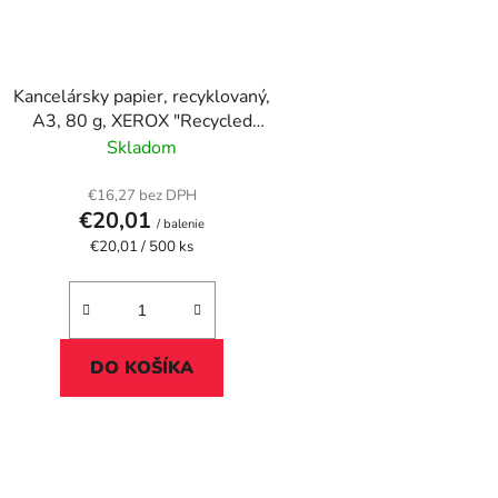
Kancelársky papier, recyklovaný,
A3, 80 g, XEROX "Recycled
Plus"
Skladom
€16,27 bez DPH
€20,01
/ balenie
Jednotková
€20,01 / 500 ks
cena:
DO KOŠÍKA
O
v