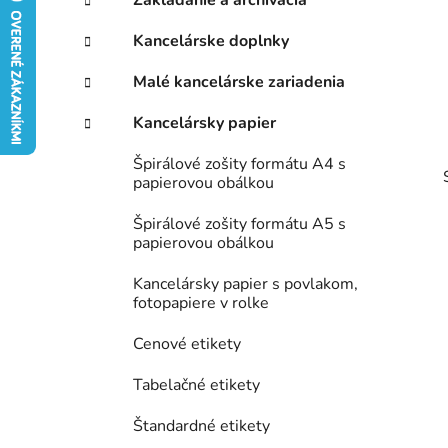
e
n
g
Kancelárske doplnky
ý
ó
p
r
Malé kancelárske zariadenia
i
a
e
n
Kancelársky papier
e
Špirálové zošity formátu A4 s
l
papierovou obálkou
Špirálové zošity formátu A5 s
papierovou obálkou
Kancelársky papier s povlakom,
fotopapiere v rolke
Cenové etikety
Tabelačné etikety
Štandardné etikety