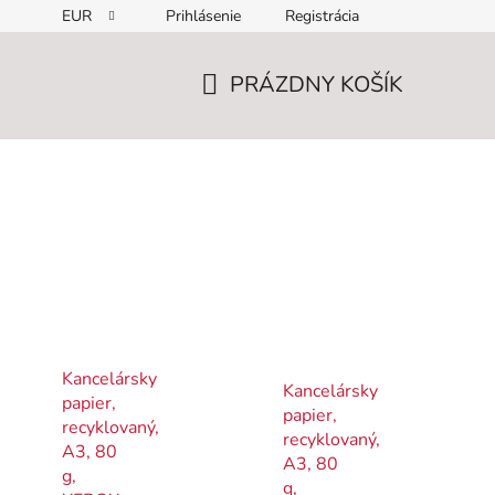
EUR
Prihlásenie
Registrácia
PRÁZDNY KOŠÍK
NÁKUPNÝ
KOŠÍK
Kancelársky
Kancelársky
papier,
papier,
recyklovaný,
recyklovaný,
A3, 80
A3, 80
g,
g,