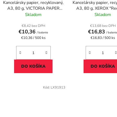
Kancelársky papier, recyklovaný,
Kancelársky papier, rec
u
A3, 80 g, VICTORIA PAPER
A3, 80 g, XEROX 
k
"Balance Green"
Skladom
Skladom
t
o
€8,42 bez DPH
€13,68 bez DPH
€10,36
€16,83
v
/ balenie
/ baleni
Jednotková
Jednotková
€10,36 / 500 ks
€16,83 / 500 ks
cena:
cena:
DO KOŠÍKA
DO KOŠÍKA
Kód:
LX91913