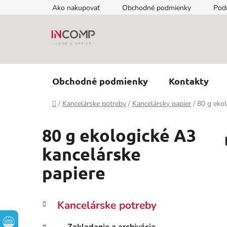
Prejsť
Ako nakupovať
Obchodné podmienky
Pod
na
obsah
Obchodné podmienky
Kontakty
Domov
/
Kancelárske potreby
/
Kancelársky papier
/
80 g ekol
80 g ekologické A3
kancelárske
papiere
B
K
Preskočiť
Kancelárske potreby
a
kategórie
o
t
č
Zakladanie a archivácia