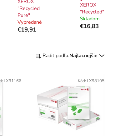
XEROX
XEROX
"Recycled
"Recycled"
Pure"
Skladom
Vypredané
€16,83
€19,91
R
Radiť podľa:
Najlacnejšie
a
d
e
d:
LX91166
Kód:
LX98105
n
i
e
p
r
o
d