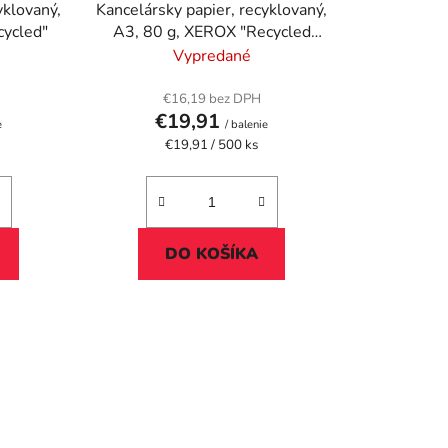
u
yklovaný,
Kancelársky papier, recyklovaný,
k
"Recycled"
A3, 80 g, XEROX "Recycled
t
Pure"
Vypredané
o
v
€16,19 bez DPH
€19,91
e
/ balenie
Jednotková
€19,91 / 500 ks
cena:
DO KOŠÍKA