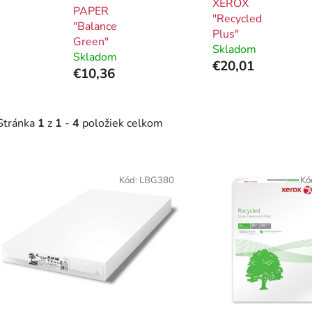
XEROX
PAPER
"Recycled
"Balance
Plus"
Green"
Skladom
Skladom
€20,01
€10,36
Stránka
1
z
1
-
4
položiek celkom
V
ý
Kód:
LBG380
Kó
p
i
s
p
r
o
d