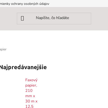
mienky ochrany osobných údajov
apier
Najpredávanejšie
Faxový
papier,
210
mm x
30 m x
12,5