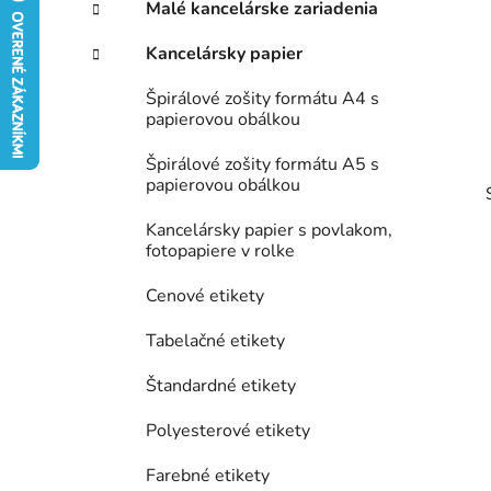
p
r
Malé kancelárske zariadenia
i
a
e
n
Kancelársky papier
e
Špirálové zošity formátu A4 s
l
papierovou obálkou
Špirálové zošity formátu A5 s
papierovou obálkou
Kancelársky papier s povlakom,
fotopapiere v rolke
Cenové etikety
Tabelačné etikety
Štandardné etikety
Polyesterové etikety
Farebné etikety