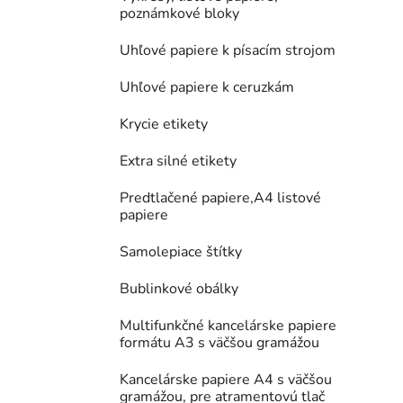
poznámkové bloky
Uhľové papiere k písacím strojom
Uhľové papiere k ceruzkám
Krycie etikety
Extra silné etikety
Predtlačené papiere,A4 listové
papiere
Samolepiace štítky
Bublinkové obálky
Multifunkčné kancelárske papiere
formátu A3 s väčšou gramážou
Kancelárske papiere A4 s väčšou
gramážou, pre atramentovú tlač