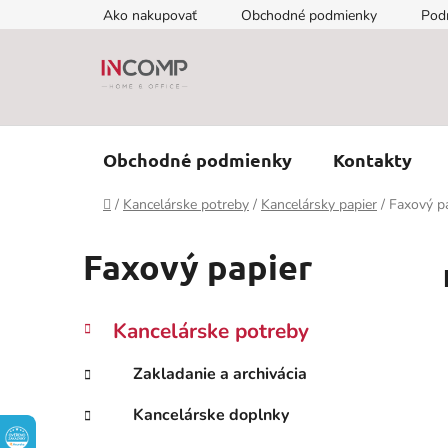
Prejsť
Ako nakupovať
Obchodné podmienky
Pod
na
obsah
Obchodné podmienky
Kontakty
Domov
/
Kancelárske potreby
/
Kancelársky papier
/
Faxový p
Faxový papier
B
K
Preskočiť
Kancelárske potreby
a
kategórie
o
t
č
Zakladanie a archivácia
e
n
g
Kancelárske doplnky
ý
ó