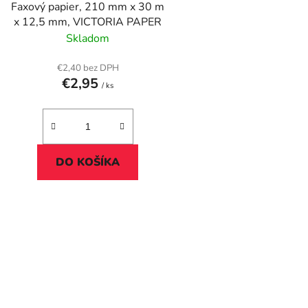
Faxový papier, 210 mm x 30 m
u
x 12,5 mm, VICTORIA PAPER
k
Skladom
t
o
€2,40 bez DPH
€2,95
v
/ ks
DO KOŠÍKA
O
v
l
á
d
a