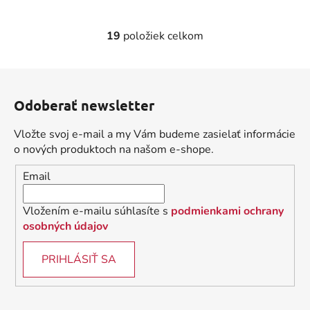
19
položiek celkom
O
v
l
Z
á
á
d
Odoberať newsletter
p
a
ä
c
Vložte svoj e-mail a my Vám budeme zasielať informácie
t
i
o nových produktoch na našom e-shope.
i
e
Email
p
e
r
v
Vložením e-mailu súhlasíte s
podmienkami ochrany
k
osobných údajov
y
v
PRIHLÁSIŤ SA
ý
p
i