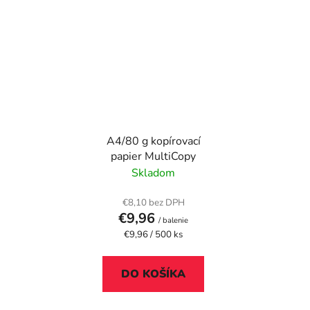
A4/80 g kopírovací
papier MultiCopy
Skladom
€8,10 bez DPH
€9,96
/ balenie
Jednotková
€9,96 / 500 ks
cena:
DO KOŠÍKA