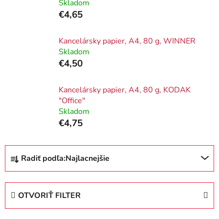
Skladom
€4,65
Kancelársky papier, A4, 80 g, WINNER
Skladom
€4,50
Kancelársky papier, A4, 80 g, KODAK
"Office"
Skladom
€4,75
R
Radiť podľa:
Najlacnejšie
a
d
e
OTVORIŤ FILTER
n
i