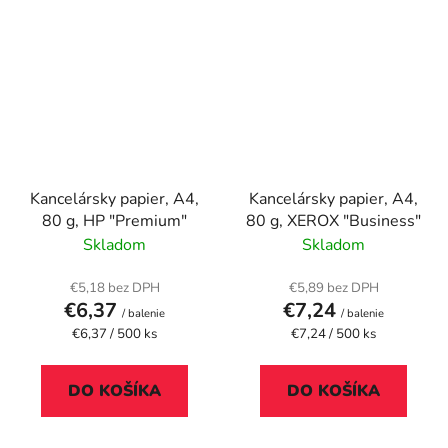
Kancelársky papier, A4,
Kancelársky papier, A4,
80 g, HP "Premium"
80 g, XEROX "Business"
Skladom
Skladom
€5,18 bez DPH
€5,89 bez DPH
€6,37
€7,24
/ balenie
/ balenie
Jednotková
Jednotková
€6,37 / 500 ks
€7,24 / 500 ks
cena:
cena:
DO KOŠÍKA
DO KOŠÍKA