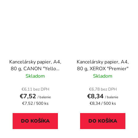
Kancelársky papier, A4,
Kancelársky papier, A4,
80 g, CANON "Yellow
80 g, XEROX "Premier"
Label Print"
Skladom
Skladom
€6,11 bez DPH
€6,78 bez DPH
€7,52
€8,34
/ balenie
/ balenie
Jednotková
Jednotková
€7,52 / 500 ks
€8,34 / 500 ks
cena:
cena:
DO KOŠÍKA
DO KOŠÍKA