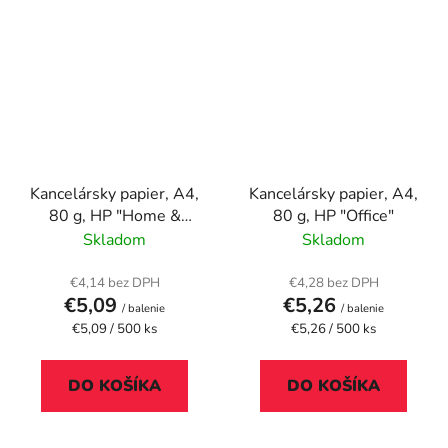
Kancelársky papier, A4,
Kancelársky papier, A4,
80 g, HP "Home &
80 g, HP "Office"
Office"
Skladom
Skladom
€4,14 bez DPH
€4,28 bez DPH
€5,09
€5,26
/ balenie
/ balenie
Jednotková
Jednotková
€5,09 / 500 ks
€5,26 / 500 ks
cena:
cena:
DO KOŠÍKA
DO KOŠÍKA