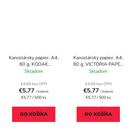
Kancelársky papier, A4,
Kancelársky papier, A4,
80 g, KODAK
80 g, VICTORIA PAPER
"Universal"
"Balance Exclusive"
Skladom
Skladom
€4,69 bez DPH
€4,69 bez DPH
€5,77
€5,77
/ balenie
/ balenie
Jednotková
Jednotková
€5,77 / 500 ks
€5,77 / 500 ks
cena:
cena:
DO KOŠÍKA
DO KOŠÍKA