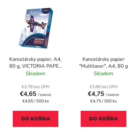
Kancelársky papier, A4,
Kancelársky papier
80 g, VICTORIA PAPER
"Multilaser", A4, 80 g
"Balance Energy"
Skladom
Skladom
€3,78 bez DPH
€3,86 bez DPH
€4,65
€4,75
/ balenie
/ balenie
Jednotková
Jednotková
€4,65 / 500 ks
€4,75 / 500 ks
cena:
cena:
DO KOŠÍKA
DO KOŠÍKA