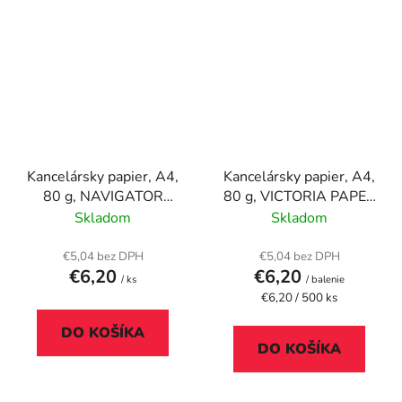
Kancelársky papier, A4,
Kancelársky papier, A4,
80 g, NAVIGATOR
80 g, VICTORIA PAPER
"Universal"
"Balance Evolution"
Skladom
Skladom
€5,04 bez DPH
€5,04 bez DPH
€6,20
€6,20
/ ks
/ balenie
Jednotková
€6,20 / 500 ks
cena:
DO KOŠÍKA
DO KOŠÍKA