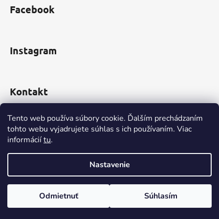
s
Facebook
u
Instagram
Kontakt
obchod
@
incomp.sk
Tento web používa súbory cookie. Ďalším prechádzaním
tohto webu vyjadrujete súhlas s ich používaním. Viac
informácií
tu
.
0910 999 552
Nastavenie
Vytvoril Shoptet
Odmietnuť
Súhlasím
Copyright 2026
www.INCOMP.sk
. Všetky práva
vyhradené.
Upraviť nastavenie cookies