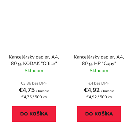
Kancelársky papier, A4,
Kancelársky papier, A4,
80 g, KODAK "Office"
80 g, HP "Copy"
Skladom
Skladom
€3,86 bez DPH
€4 bez DPH
€4,75
€4,92
/ balenie
/ balenie
Jednotková
Jednotková
€4,75 / 500 ks
€4,92 / 500 ks
cena:
cena:
DO KOŠÍKA
DO KOŠÍKA