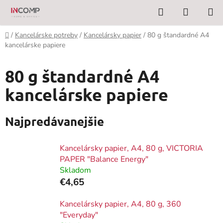
Prejsť
Hľadať
NÁKUP
na
KOŠÍK
obsah
Domov
/
Kancelárske potreby
/
Kancelársky papier
/
80 g štandardné A4
kancelárske papiere
80 g štandardné A4
kancelárske papiere
Najpredávanejšie
Kancelársky papier, A4, 80 g, VICTORIA
PAPER "Balance Energy"
Skladom
€4,65
Kancelársky papier, A4, 80 g, 360
"Everyday"