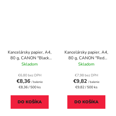
Kancelársky papier, A4,
Kancelársky papier, A4,
80 g, CANON "Black
80 g, CANON "Red
Label"
Label"
Skladom
Skladom
€6,80 bez DPH
€7,98 bez DPH
€8,36
€9,82
/ balenie
/ balenie
Jednotková
Jednotková
€8,36 / 500 ks
€9,82 / 500 ks
cena:
cena:
DO KOŠÍKA
DO KOŠÍKA