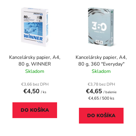
V
e
ý
p
p
r
i
o
s
d
p
u
r
k
Kancelársky papier, A4,
Kancelársky papier, A4,
o
t
80 g, WINNER
80 g, 360 "Everyday"
d
o
Skladom
Skladom
u
v
k
€3,66 bez DPH
€3,78 bez DPH
t
€4,50
€4,65
/ ks
/ balenie
o
Jednotková
€4,65 / 500 ks
cena:
v
DO KOŠÍKA
DO KOŠÍKA