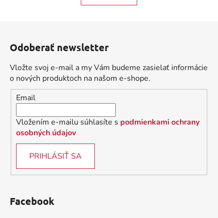
o
d
v
a
a
Z
c
n
á
i
i
Odoberať newsletter
e
p
e
p
ä
Vložte svoj e-mail a my Vám budeme zasielať informácie
r
t
o nových produktoch na našom e-shope.
v
i
k
Email
e
y
v
Vložením e-mailu súhlasíte s
podmienkami ochrany
ý
osobných údajov
p
i
PRIHLÁSIŤ SA
s
u
Facebook