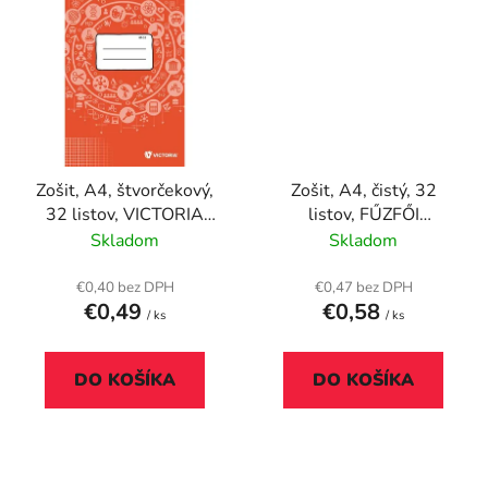
Zošit, A4, štvorčekový,
Zošit, A4, čistý, 32
32 listov, VICTORIA
listov, FŰZFŐI
PAPER Circle "87-32"
Harmónia "80-32"
Skladom
Skladom
€0,40 bez DPH
€0,47 bez DPH
€0,49
€0,58
/ ks
/ ks
DO KOŠÍKA
DO KOŠÍKA