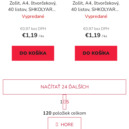
Zošit, A4, štvorčekový,
Zošit, A4, štvorčekový,
40 listov, SHKOLYARYK
40 listov, SHKOLYARYK
"Ambitions", mix
"In Real Life", mix
Vypredané
Vypredané
€0,97 bez DPH
€0,97 bez DPH
€1,19
€1,19
/ ks
/ ks
DO KOŠÍKA
DO KOŠÍKA
NAČÍTAŤ 24 ĎALŠÍCH
S
1
5
t
r
O
120
položiek celkom
á
v
n
l
k
HORE
á