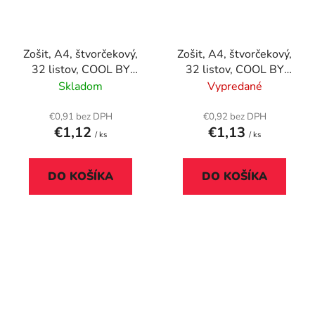
Zošit, A4, štvorčekový,
Zošit, A4, štvorčekový,
32 listov, COOL BY
32 listov, COOL BY
VICTORIA, "Live-love-
VICTORIA "Nature
Skladom
Vypredané
hope", "87-32"
sport", "87-32"
€0,91 bez DPH
€0,92 bez DPH
€1,12
€1,13
/ ks
/ ks
DO KOŠÍKA
DO KOŠÍKA