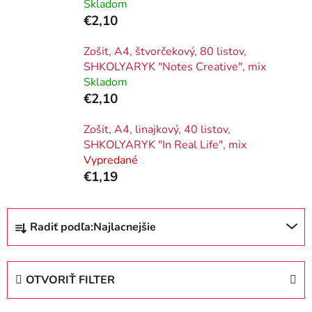
Skladom
€2,10
Zošit, A4, štvorčekový, 80 listov,
SHKOLYARYK "Notes Creative", mix
Skladom
€2,10
Zošit, A4, linajkový, 40 listov,
SHKOLYARYK "In Real Life", mix
Vypredané
€1,19
R
Radiť podľa:
Najlacnejšie
a
d
e
OTVORIŤ FILTER
n
i