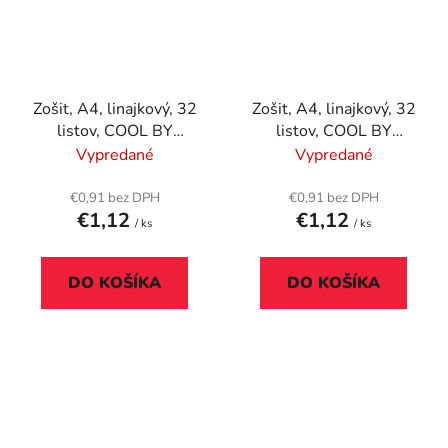
Zošit, A4, linajkový, 32
Zošit, A4, linajkový, 32
listov, COOL BY
listov, COOL BY
VICTORIA, "Country
VICTORIA, "Little
Vypredané
Vypredané
Yard", 81-32
birds", 81-32
€0,91 bez DPH
€0,91 bez DPH
€1,12
€1,12
/ ks
/ ks
DO KOŠÍKA
DO KOŠÍKA