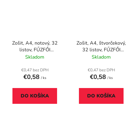
Zošit, A4, notový, 32
Zošit, A4, štvorčekový,
listov, FŰZFŐI
32 listov, FŰZFŐI
Harmónia "86-32"
Harmónia "87-32"
Skladom
Skladom
€0,47 bez DPH
€0,47 bez DPH
€0,58
€0,58
/ ks
/ ks
DO KOŠÍKA
DO KOŠÍKA