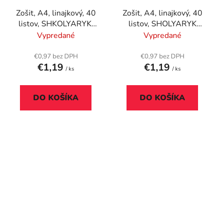
Zošit, A4, linajkový, 40
Zošit, A4, linajkový, 40
listov, SHKOLYARYK,
listov, SHOLYARYK
"Bee different", mix
"Notebook", mix
Vypredané
Vypredané
€0,97 bez DPH
€0,97 bez DPH
€1,19
€1,19
/ ks
/ ks
DO KOŠÍKA
DO KOŠÍKA