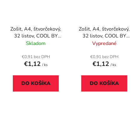
Zošit, A4, štvorčekový,
Zošit, A4, štvorčekový,
32 listov, COOL BY
32 listov, COOL BY
VICTORIA
VICTORIA, "Aurora
Skladom
Vypredané
"Camouflage", "87-32"
borealis", "87-32"
€0,91 bez DPH
€0,91 bez DPH
€1,12
€1,12
/ ks
/ ks
DO KOŠÍKA
DO KOŠÍKA