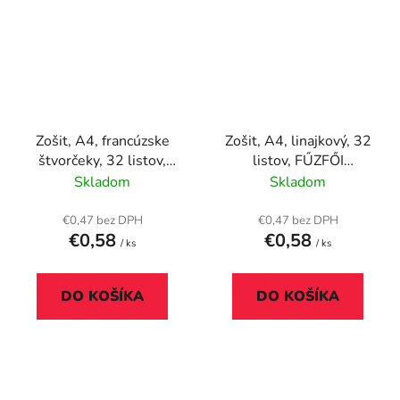
Zošit, A4, francúzske
Zošit, A4, linajkový, 32
štvorčeky, 32 listov,
listov, FŰZFŐI
FŰZFŐI Harmónia "88-
Harmónia "81-32"
Skladom
Skladom
32"
€0,47 bez DPH
€0,47 bez DPH
€0,58
€0,58
/ ks
/ ks
DO KOŠÍKA
DO KOŠÍKA