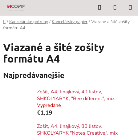
Prejsť
Hľadať
NÁKUP
na
KOŠÍK
obsah
Domov
/
Kancelárske potreby
/
Kancelársky papier
/
Viazané a šité zošity
formátu A4
Viazané a šité zošity
formátu A4
Najpredávanejšie
Zošit, A4, linajkový, 40 listov,
SHKOLYARYK, "Bee different", mix
Vypredané
€1,19
Zošit, A4, linajkový, 80 listov,
SHKOLYARYK "Notes Creative", mix