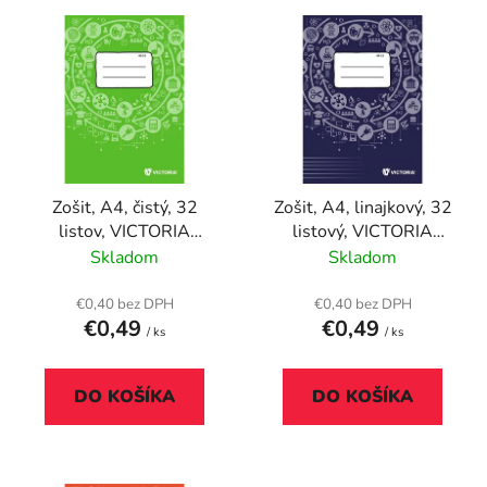
V
e
ý
p
p
r
i
o
s
d
p
u
r
k
Zošit, A4, čistý, 32
Zošit, A4, linajkový, 32
o
t
listov, VICTORIA
listový, VICTORIA
d
o
PAPER Circle "80-32"
PAPER Circle "81-32"
Skladom
Skladom
u
v
k
€0,40 bez DPH
€0,40 bez DPH
t
€0,49
€0,49
/ ks
/ ks
o
v
DO KOŠÍKA
DO KOŠÍKA