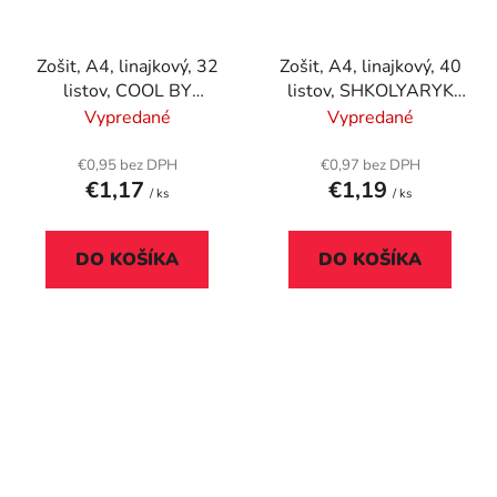
Zošit, A4, linajkový, 32
Zošit, A4, linajkový, 40
listov, COOL BY
listov, SHKOLYARYK
VICTORIA, "Pattern
"Ambitions", mix
Vypredané
Vypredané
lover", 81-32
€0,95 bez DPH
€0,97 bez DPH
€1,17
€1,19
/ ks
/ ks
DO KOŠÍKA
DO KOŠÍKA