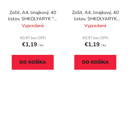
Zošit, A4, linajkový, 40
Zošit, A4, linajkový, 40
listov, SHKOLYARYK "In
listov, SHKOLYARYK
Real Life", mix
"Sunday Morning", mix
Vypredané
Vypredané
€0,97 bez DPH
€0,97 bez DPH
€1,19
€1,19
/ ks
/ ks
DO KOŠÍKA
DO KOŠÍKA