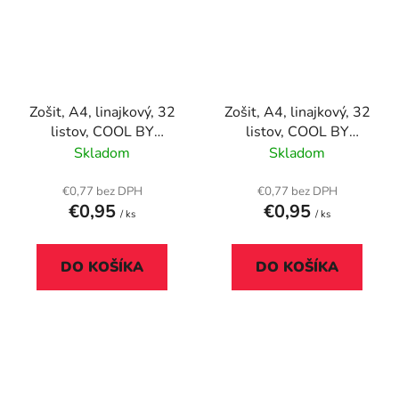
Zošit, A4, linajkový, 32
Zošit, A4, linajkový, 32
listov, COOL BY
listov, COOL BY
VICTORIA "Freedom",
VICTORIA "Texture",
Skladom
Skladom
"81-32"
"81-32"
€0,77 bez DPH
€0,77 bez DPH
€0,95
€0,95
/ ks
/ ks
DO KOŠÍKA
DO KOŠÍKA