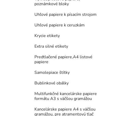
poznámkové bloky
Uhľové papiere k písacím strojom
Uhľové papiere k ceruzkám
Krycie etikety
Extra silné etikety
Predtlačené papiere,A4 listové
papiere
Samolepiace štítky
Bublinkové obálky
Multifunkčné kancelárske papiere
formátu A3 s väčšou gramážou
Kancelárske papiere A4 s väčšou
gramážou, pre atramentovú tlač