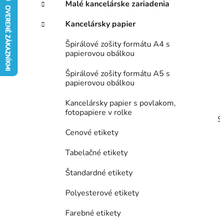
p
r
Malé kancelárske zariadenia
i
a
e
n
Kancelársky papier
e
Špirálové zošity formátu A4 s
l
papierovou obálkou
Špirálové zošity formátu A5 s
papierovou obálkou
Kancelársky papier s povlakom,
fotopapiere v rolke
Cenové etikety
Tabelačné etikety
Štandardné etikety
Polyesterové etikety
Farebné etikety