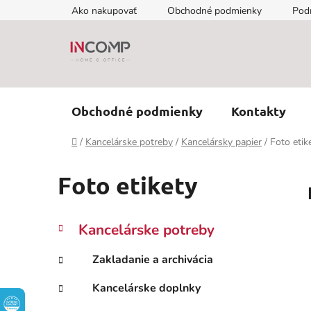
Prejsť
Ako nakupovať
Obchodné podmienky
Pod
na
obsah
Obchodné podmienky
Kontakty
Domov
/
Kancelárske potreby
/
Kancelársky papier
/
Foto etik
Foto etikety
B
K
Preskočiť
Kancelárske potreby
a
kategórie
o
t
č
Zakladanie a archivácia
e
n
g
Kancelárske doplnky
ý
ó