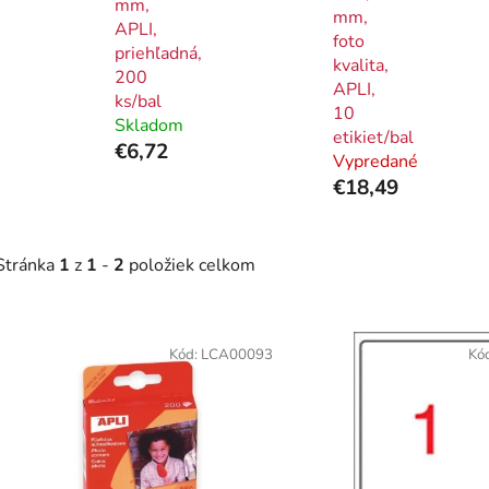
mm,
mm,
APLI,
foto
priehľadná,
kvalita,
200
APLI,
ks/bal
10
Skladom
etikiet/bal
€6,72
Vypredané
€18,49
Stránka
1
z
1
-
2
položiek celkom
V
ý
Kód:
LCA00093
Kó
p
i
s
p