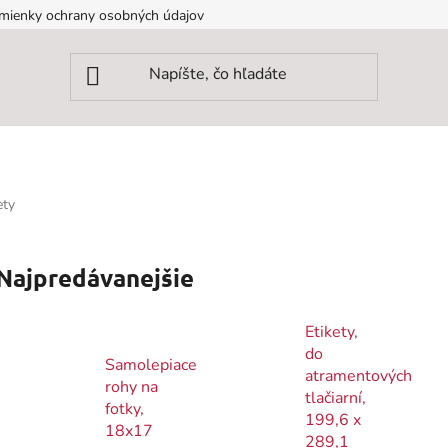
mienky ochrany osobných údajov
ety
Najpredávanejšie
Etikety,
do
Samolepiace
atramentových
rohy na
tlačiarní,
fotky,
199,6 x
18x17
289,1