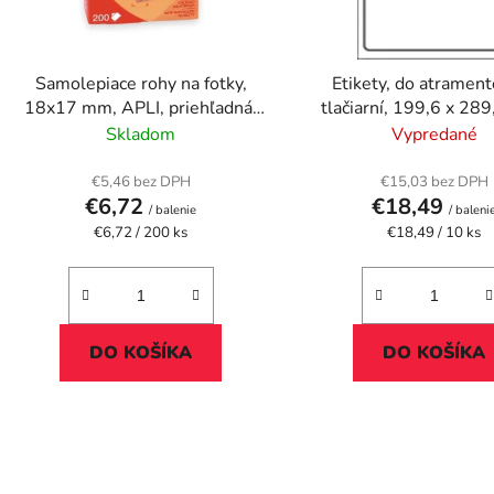
r
o
d
Samolepiace rohy na fotky,
Etikety, do atramen
u
18x17 mm, APLI, priehľadná,
tlačiarní, 199,6 x 28
k
200 ks/bal
foto kvalita, APLI, 10 et
Skladom
Vypredané
t
o
€5,46 bez DPH
€15,03 bez DPH
€6,72
€18,49
v
/ balenie
/ baleni
Jednotková
Jednotková
€6,72 / 200 ks
€18,49 / 10 ks
cena:
cena:
DO KOŠÍKA
DO KOŠÍKA
O
v
l