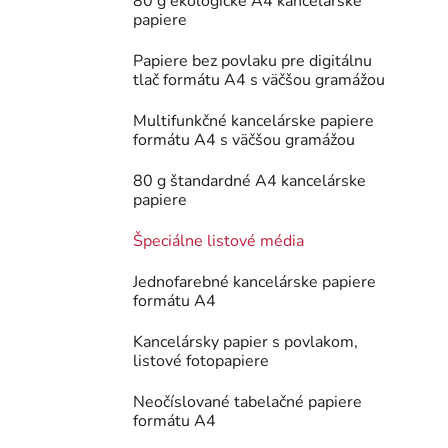
80 g ekologické A4 kancelárske
papiere
Papiere bez povlaku pre digitálnu
tlač formátu A4 s väčšou gramážou
Multifunkčné kancelárske papiere
formátu A4 s väčšou gramážou
80 g štandardné A4 kancelárske
papiere
Špeciálne listové média
Jednofarebné kancelárske papiere
formátu A4
Kancelársky papier s povlakom,
listové fotopapiere
Neočíslované tabelačné papiere
formátu A4