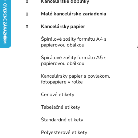
Kancelárske doplnky
ý
ó
p
r
Malé kancelárske zariadenia
i
a
e
n
Kancelársky papier
e
Špirálové zošity formátu A4 s
l
papierovou obálkou
Špirálové zošity formátu A5 s
papierovou obálkou
Kancelársky papier s povlakom,
fotopapiere v rolke
Cenové etikety
Tabelačné etikety
Štandardné etikety
Polyesterové etikety