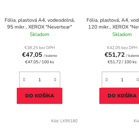
Fólia, plastová A4, vodeodolná,
Fólia, plastová, A4, vo
95 mikr., XEROX "Nevertear"
120 mikr., XEROX "N
Skladom
Skladom
€38,25 bez DPH
€42,05 bez DPH
€47,05
€51,72
/ balenie
/ baleni
Jednotková
Jednotková
€47,05 / 100 ks
€51,72 / 100 ks
cena:
cena:
DO KOŠÍKA
DO KOŠÍKA
Kód:
LX95180
Kó