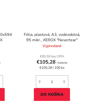
420x594
Fólia, plastová, A3, vodeodolná,
OX
95 mikr., XEROX "Nevertear"
Vypredané
€85,59 bez DPH
€105,28
e
/ balenie
Jednotková
€105,28 / 100 ks
cena:
DO KOŠÍKA