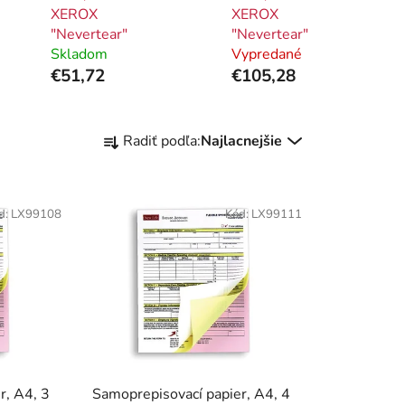
XEROX
XEROX
"Nevertear"
"Nevertear"
Skladom
Vypredané
€51,72
€105,28
R
Radiť podľa:
Najlacnejšie
a
d
e
d:
LX99108
Kód:
LX99111
n
i
e
p
r
o
d
u
r, A4, 3
Samoprepisovací papier, A4, 4