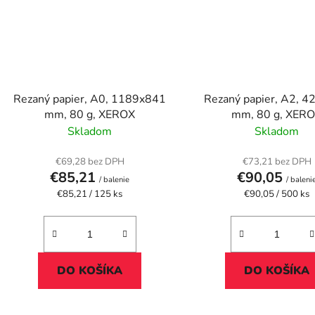
Rezaný papier, A0, 1189x841
Rezaný papier, A2, 
mm, 80 g, XEROX
mm, 80 g, XER
Skladom
Skladom
€69,28 bez DPH
€73,21 bez DPH
€85,21
€90,05
/ balenie
/ baleni
Jednotková
Jednotková
€85,21 / 125 ks
€90,05 / 500 ks
cena:
cena:
DO KOŠÍKA
DO KOŠÍKA