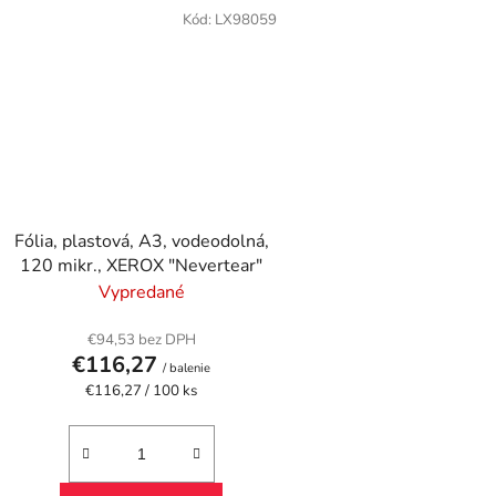
Kód:
LX98059
Fólia, plastová, A3, vodeodolná,
120 mikr., XEROX "Nevertear"
Vypredané
€94,53 bez DPH
€116,27
/ balenie
Jednotková
€116,27 / 100 ks
cena: