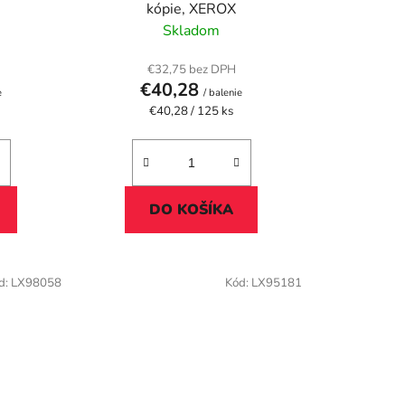
k
kópie, XEROX
t
Skladom
o
v
€32,75 bez DPH
€40,28
e
/ balenie
Jednotková
€40,28 / 125 ks
cena:
DO KOŠÍKA
d:
LX98058
Kód:
LX95181