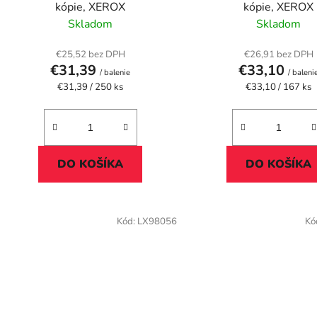
u
kópie, XEROX
kópie, XEROX
k
Skladom
Skladom
t
o
€25,52 bez DPH
€26,91 bez DPH
€31,39
€33,10
v
/ balenie
/ baleni
Jednotková
Jednotková
€31,39 / 250 ks
€33,10 / 167 ks
cena:
cena:
DO KOŠÍKA
DO KOŠÍKA
Kód:
LX98056
Kó