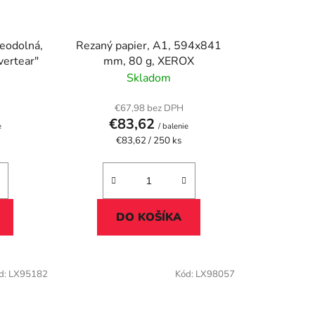
deodolná,
Rezaný papier, A1, 594x841
evertear"
mm, 80 g, XEROX
Skladom
€67,98 bez DPH
€83,62
e
/ balenie
Jednotková
€83,62 / 250 ks
cena:
DO KOŠÍKA
d:
LX95182
Kód:
LX98057