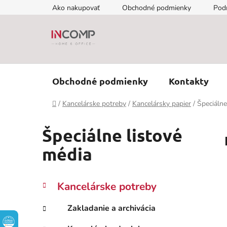
Prejsť
Ako nakupovať
Obchodné podmienky
Pod
na
obsah
Obchodné podmienky
Kontakty
Domov
/
Kancelárske potreby
/
Kancelársky papier
/
Špeciálne
Špeciálne listové
média
B
K
Preskočiť
Kancelárske potreby
a
kategórie
o
t
č
Zakladanie a archivácia
e
n
g