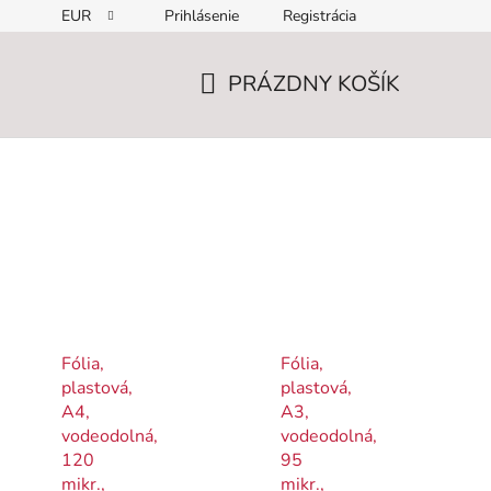
EUR
Prihlásenie
Registrácia
PRÁZDNY KOŠÍK
NÁKUPNÝ
KOŠÍK
Fólia,
Fólia,
plastová,
plastová,
A4,
A3,
vodeodolná,
vodeodolná,
120
95
mikr.,
mikr.,