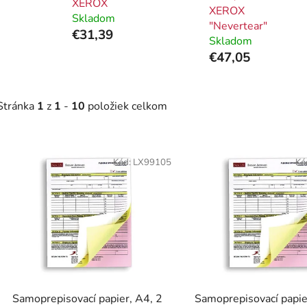
XEROX
XEROX
Skladom
"Nevertear"
€31,39
Skladom
€47,05
Stránka
1
z
1
-
10
položiek celkom
V
ý
Kód:
LX99105
Kó
p
i
s
p
r
o
d
Samoprepisovací papier, A4, 2
Samoprepisovací papie