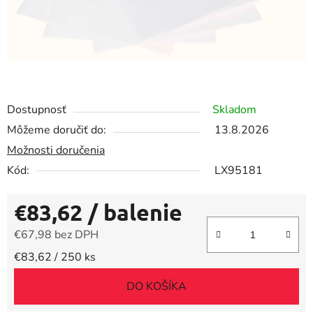
Dostupnosť
Skladom
Môžeme doručiť do:
13.8.2026
Možnosti doručenia
Kód:
LX95181
€83,62
/ balenie
€67,98 bez DPH
Jednotková cena:
€83,62 / 250 ks
DO KOŠÍKA