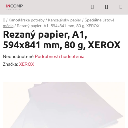
Prejsť
Hľadať
NÁKUP
na
KOŠÍK
obsah
Domov
/
Kancelárske potreby
/
Kancelársky papier
/
Špeciálne listové
média
/
Rezaný papier, A1, 594x841 mm, 80 g, XEROX
Rezaný papier, A1,
594x841 mm, 80 g, XEROX
Priemerné
Neohodnotené
Podrobnosti hodnotenia
hodnotenie
Značka:
XEROX
produktu
je
0,0
z
5
hviezdičiek.