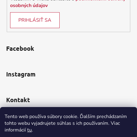
osobných údajov
PRIHLÁSIŤ SA
Facebook
Instagram
Kontakt
obchod
@
incomp.sk
Tento web používa súbory cookie. Ďalším prechádzaním
tohto webu vyjadrujete súhlas s ich používaním. Viac
0910 999 552
informácií
tu
.