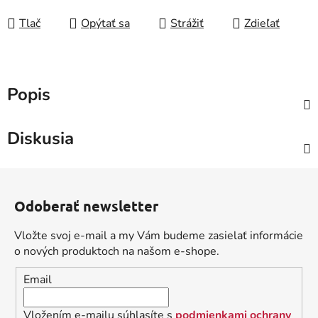
Tlač
Opýtať sa
Strážiť
Zdieľať
Popis
Diskusia
Z
á
Odoberať newsletter
p
ä
Vložte svoj e-mail a my Vám budeme zasielať informácie
t
o nových produktoch na našom e-shope.
i
Email
e
Vložením e-mailu súhlasíte s
podmienkami ochrany