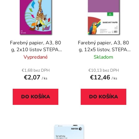
p
r
i
o
s
d
p
u
r
k
Farebný papier, A3, 80
Farebný papier, A3, 80
o
t
g, 2x10 listov STEPA,
g, 12x5 listov, STEPA,
d
o
mix farieb
mix farieb
Vypredané
Skladom
u
v
k
€1,68 bez DPH
€10,13 bez DPH
t
€2,07
€12,46
/ ks
/ ks
o
v
DO KOŠÍKA
DO KOŠÍKA