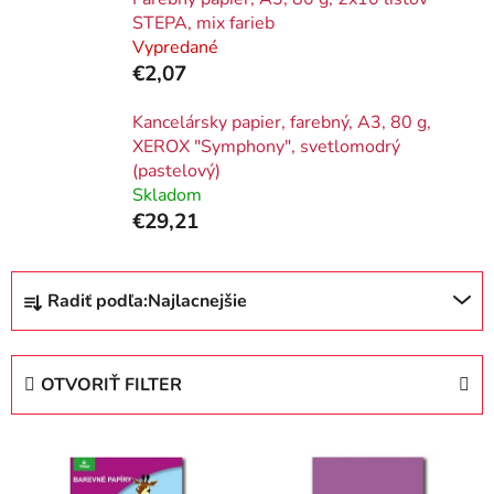
STEPA, mix farieb
Vypredané
€2,07
Kancelársky papier, farebný, A3, 80 g,
XEROX "Symphony", svetlomodrý
(pastelový)
Skladom
€29,21
R
Radiť podľa:
Najlacnejšie
a
d
e
OTVORIŤ FILTER
n
i
V
e
ý
p