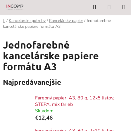
Prejsť
Hľadať
NÁKUP
na
KOŠÍK
obsah
Domov
/
Kancelárske potreby
/
Kancelársky papier
/
Jednofarebné
kancelárske papiere formátu A3
Jednofarebné
kancelárske papiere
formátu A3
Najpredávanejšie
Farebný papier, A3, 80 g, 12x5 listov,
STEPA, mix farieb
Skladom
€12,46
Farebný papier, A3, 80 g, 2x10 listov