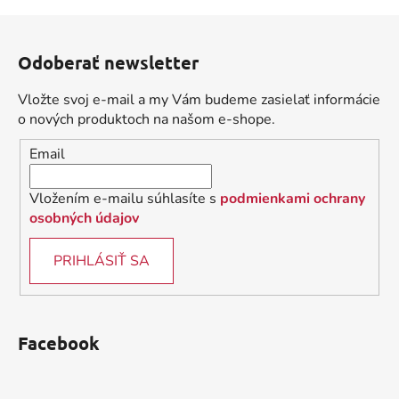
v
l
Z
á
á
d
Odoberať newsletter
p
a
ä
c
Vložte svoj e-mail a my Vám budeme zasielať informácie
t
i
o nových produktoch na našom e-shope.
i
e
Email
p
e
r
v
Vložením e-mailu súhlasíte s
podmienkami ochrany
k
osobných údajov
y
v
PRIHLÁSIŤ SA
ý
p
i
s
Facebook
u