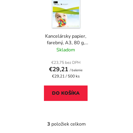
Kancelársky papier,
farebný, A3, 80 g,
XEROX "Symphony",
Skladom
svetlomodrý (pastelový)
€23,75 bez DPH
€29,21
/ balenie
Jednotková
€29,21 / 500 ks
cena:
DO KOŠÍKA
3
položiek celkom
O