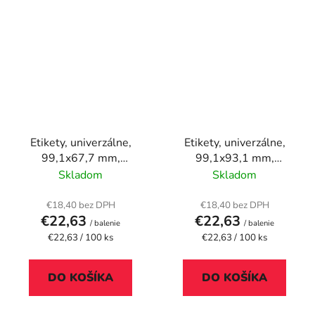
Etikety, univerzálne,
Etikety, univerzálne,
99,1x67,7 mm,
99,1x93,1 mm,
zaoblené rohy, APLI,
zaoblené rohy, APLI,
Skladom
Skladom
800 etikiet/bal
600 etikiet/bal
€18,40 bez DPH
€18,40 bez DPH
€22,63
€22,63
/ balenie
/ balenie
Jednotková
Jednotková
€22,63 / 100 ks
€22,63 / 100 ks
cena:
cena:
DO KOŠÍKA
DO KOŠÍKA