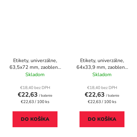
Etikety, univerzálne,
Etikety, univerzálne,
63,5x72 mm, zaoblené
64x33,9 mm, zaoblené
rohy, APLI, 1200
rohy, APLI, 2400
Skladom
Skladom
etikiet/bal
etikiet/bal
€18,40 bez DPH
€18,40 bez DPH
€22,63
€22,63
/ balenie
/ balenie
Jednotková
Jednotková
€22,63 / 100 ks
€22,63 / 100 ks
cena:
cena:
DO KOŠÍKA
DO KOŠÍKA