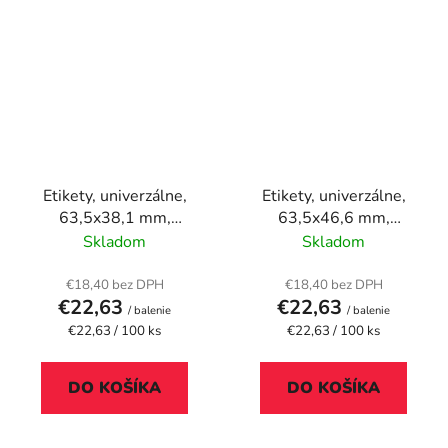
Etikety, univerzálne,
Etikety, univerzálne,
63,5x38,1 mm,
63,5x46,6 mm,
zaoblené rohy, APLI,
zaoblené rohy, APLI,
Skladom
Skladom
2100 etikiet/bal
1800 etikiet/bal
€18,40 bez DPH
€18,40 bez DPH
€22,63
€22,63
/ balenie
/ balenie
Jednotková
Jednotková
€22,63 / 100 ks
€22,63 / 100 ks
cena:
cena:
DO KOŠÍKA
DO KOŠÍKA