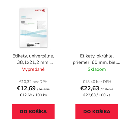
Etikety, univerzálne,
Etikety, okrúhle,
38,1x21,2 mm,
priemer: 60 mm, biele,
zaoblené rohy, XEROX,
APLI, 1200 etikiet/bal
Vypredané
Skladom
6500 etikiet/bal
€10,32 bez DPH
€18,40 bez DPH
€12,69
€22,63
/ balenie
/ balenie
Jednotková
Jednotková
€12,69 / 100 ks
€22,63 / 100 ks
cena:
cena:
DO KOŠÍKA
DO KOŠÍKA