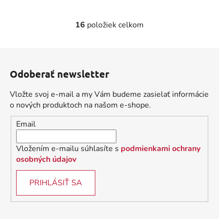
16
položiek celkom
O
v
l
Z
á
á
d
Odoberať newsletter
p
a
ä
c
Vložte svoj e-mail a my Vám budeme zasielať informácie
t
i
o nových produktoch na našom e-shope.
i
e
Email
p
e
r
v
Vložením e-mailu súhlasíte s
podmienkami ochrany
k
osobných údajov
y
v
PRIHLÁSIŤ SA
ý
p
i