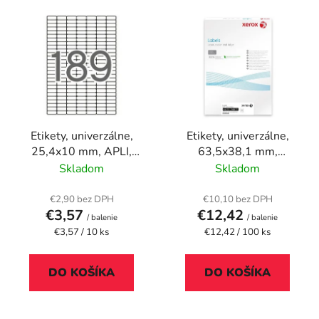
V
e
ý
p
p
r
i
o
s
d
p
u
r
k
Etikety, univerzálne,
Etikety, univerzálne,
o
t
25,4x10 mm, APLI,
63,5x38,1 mm,
d
o
1890 etikiet/bal
zaoblené rohy, XEROX,
Skladom
Skladom
u
v
2100 etikiet/bal
k
€2,90 bez DPH
€10,10 bez DPH
t
€3,57
€12,42
/ balenie
/ balenie
o
Jednotková
Jednotková
€3,57 / 10 ks
€12,42 / 100 ks
cena:
cena:
v
DO KOŠÍKA
DO KOŠÍKA