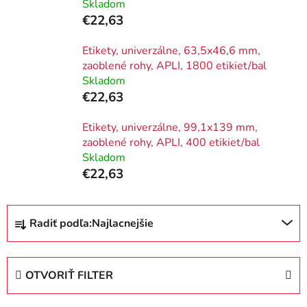
Skladom
€22,63
Etikety, univerzálne, 63,5x46,6 mm,
zaoblené rohy, APLI, 1800 etikiet/bal
Skladom
€22,63
Etikety, univerzálne, 99,1x139 mm,
zaoblené rohy, APLI, 400 etikiet/bal
Skladom
€22,63
R
Radiť podľa:
Najlacnejšie
a
d
e
OTVORIŤ FILTER
n
i