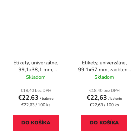
Etikety, univerzálne,
Etikety, univerzálne,
99,1x38,1 mm,
99,1x57 mm, zaoblené
zaoblené rohy, APLI,
rohy, APLI, 1000
Skladom
Skladom
1400 etikiet/bal
etikiet/bal
€18,40 bez DPH
€18,40 bez DPH
€22,63
€22,63
/ balenie
/ balenie
Jednotková
Jednotková
€22,63 / 100 ks
€22,63 / 100 ks
cena:
cena:
DO KOŠÍKA
DO KOŠÍKA