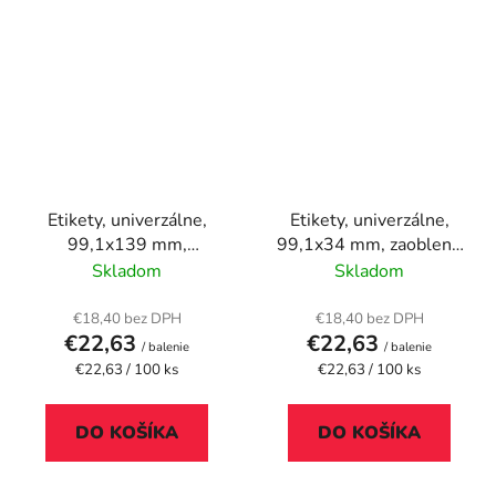
Etikety, univerzálne,
Etikety, univerzálne,
99,1x139 mm,
99,1x34 mm, zaoblené
zaoblené rohy, APLI,
rohyú, APLI, 1600
Skladom
Skladom
400 etikiet/bal
etikiet/bal
€18,40 bez DPH
€18,40 bez DPH
€22,63
€22,63
/ balenie
/ balenie
Jednotková
Jednotková
€22,63 / 100 ks
€22,63 / 100 ks
cena:
cena:
DO KOŠÍKA
DO KOŠÍKA