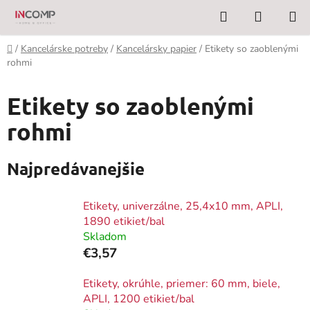
Prejsť
Hľadať
NÁKUP
na
KOŠÍK
obsah
Domov
/
Kancelárske potreby
/
Kancelársky papier
/
Etikety so zaoblenými
rohmi
Etikety so zaoblenými
rohmi
Najpredávanejšie
Etikety, univerzálne, 25,4x10 mm, APLI,
1890 etikiet/bal
Skladom
€3,57
Etikety, okrúhle, priemer: 60 mm, biele,
APLI, 1200 etikiet/bal