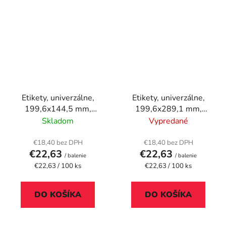
Etikety, univerzálne,
Etikety, univerzálne,
199,6x144,5 mm,
199,6x289,1 mm,
zaoblené rohy, APLI,
zaoblené rohy, APLI,
Skladom
Vypredané
200 etikiet/bal
100 etikiet/bal
€18,40 bez DPH
€18,40 bez DPH
€22,63
€22,63
/ balenie
/ balenie
Jednotková
Jednotková
€22,63 / 100 ks
€22,63 / 100 ks
cena:
cena:
DO KOŠÍKA
DO KOŠÍKA