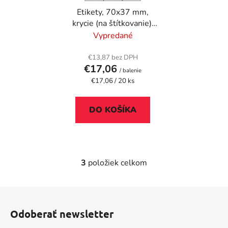
Etikety, 70x37 mm,
krycie (na štítkovanie),
480 etikiet/bal
Vypredané
€13,87 bez DPH
€17,06
/ balenie
Jednotková
€17,06 / 20 ks
cena:
DO KOŠÍKA
3
položiek celkom
O
v
l
Z
á
á
d
Odoberať newsletter
p
a