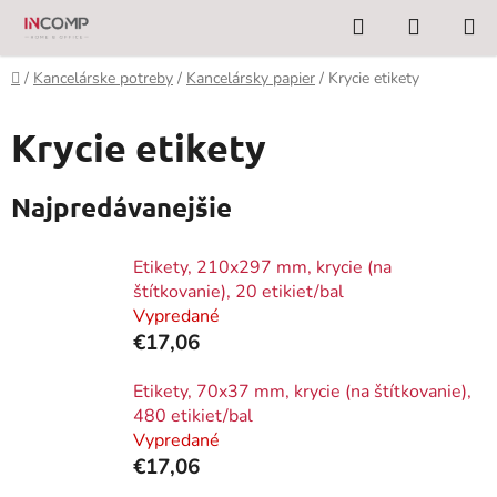
Prejsť
Hľadať
NÁKUP
na
KOŠÍK
obsah
Domov
/
Kancelárske potreby
/
Kancelársky papier
/
Krycie etikety
Krycie etikety
Najpredávanejšie
Etikety, 210x297 mm, krycie (na
štítkovanie), 20 etikiet/bal
Vypredané
€17,06
Etikety, 70x37 mm, krycie (na štítkovanie),
480 etikiet/bal
Vypredané
€17,06