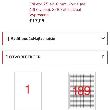
Etikety, 25,4x10 mm, krycie (na
štítkovanie), 3780 etikiet/bal
Vypredané
€17,06
R
Radiť podľa:
Najlacnejšie
a
d
e
OTVORIŤ FILTER
n
i
V
e
ý
p
p
r
i
o
s
d
p
u