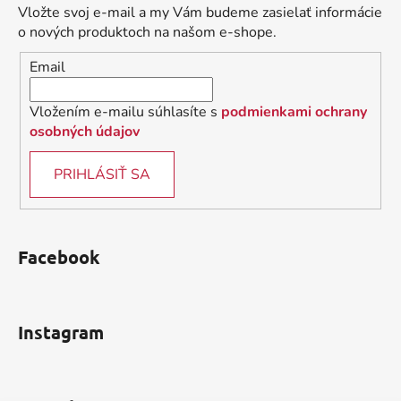
ä
c
Vložte svoj e-mail a my Vám budeme zasielať informácie
t
i
o nových produktoch na našom e-shope.
i
e
Email
p
e
r
v
Vložením e-mailu súhlasíte s
podmienkami ochrany
k
osobných údajov
y
v
PRIHLÁSIŤ SA
ý
p
i
s
Facebook
u
Instagram