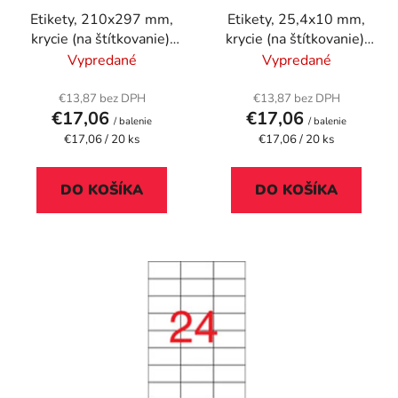
r
k
Etikety, 210x297 mm,
Etikety, 25,4x10 mm,
o
t
krycie (na štítkovanie),
krycie (na štítkovanie),
d
o
20 etikiet/bal
3780 etikiet/bal
Vypredané
Vypredané
u
v
k
€13,87 bez DPH
€13,87 bez DPH
t
€17,06
€17,06
/ balenie
/ balenie
o
Jednotková
Jednotková
€17,06 / 20 ks
€17,06 / 20 ks
cena:
cena:
v
DO KOŠÍKA
DO KOŠÍKA