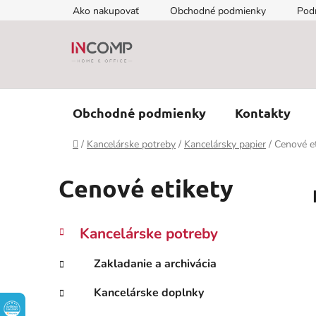
Prejsť
Ako nakupovať
Obchodné podmienky
Pod
na
obsah
Obchodné podmienky
Kontakty
Domov
/
Kancelárske potreby
/
Kancelársky papier
/
Cenové et
Cenové etikety
B
K
Preskočiť
Kancelárske potreby
a
kategórie
o
t
č
Zakladanie a archivácia
e
n
g
Kancelárske doplnky
ý
ó