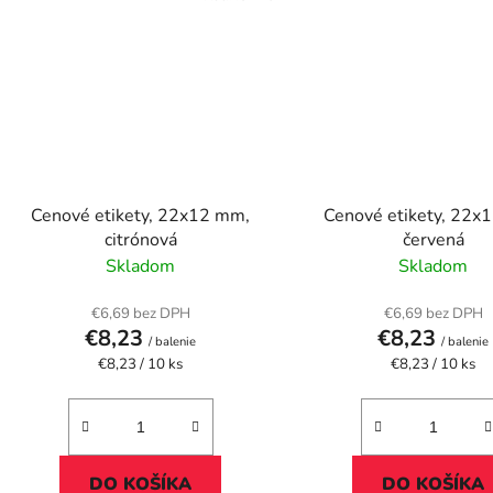
Cenové etikety, 22x12 mm,
Cenové etikety, 22x
citrónová
červená
Skladom
Skladom
€6,69 bez DPH
€6,69 bez DPH
€8,23
€8,23
/ balenie
/ balenie
Jednotková
Jednotková
€8,23 / 10 ks
€8,23 / 10 ks
cena:
cena:
DO KOŠÍKA
DO KOŠÍKA