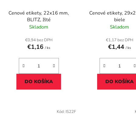
Cenové etikety, 22x16 mm,
Cenové etikety, 29x
BLITZ, žlté
biele
Skladom
Skladom
€0,94 bez DPH
€1,17 bez DPH
€1,16
€1,44
/ ks
/ ks
DO KOŠÍKA
DO KOŠÍKA
Kód:
IS22F