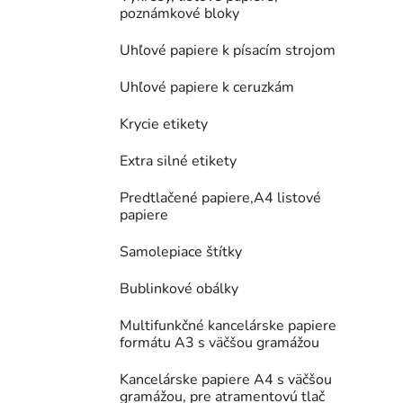
poznámkové bloky
Uhľové papiere k písacím strojom
Uhľové papiere k ceruzkám
Krycie etikety
Extra silné etikety
Predtlačené papiere,A4 listové
papiere
Samolepiace štítky
Bublinkové obálky
Multifunkčné kancelárske papiere
formátu A3 s väčšou gramážou
Kancelárske papiere A4 s väčšou
gramážou, pre atramentovú tlač