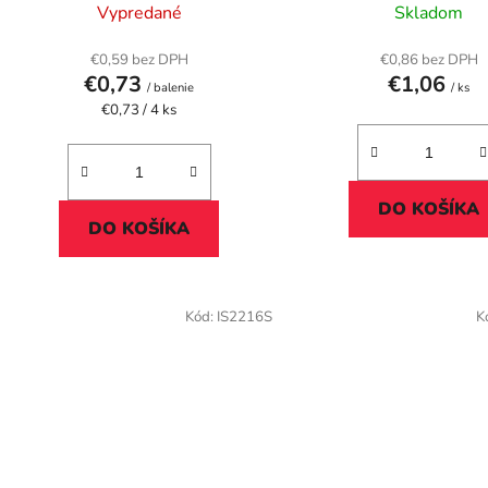
k
48 etikiet/bal
Vypredané
Skladom
t
o
€0,59 bez DPH
€0,86 bez DPH
€0,73
€1,06
v
/ balenie
/ ks
Jednotková
€0,73 / 4 ks
cena:
DO KOŠÍKA
DO KOŠÍKA
Kód:
IS2216S
K