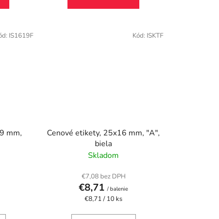
ód:
IS1619F
Kód:
ISKTF
19 mm,
Cenové etikety, 25x16 mm, "A",
biela
Skladom
€7,08 bez DPH
€8,71
/ balenie
Jednotková
€8,71 / 10 ks
cena: