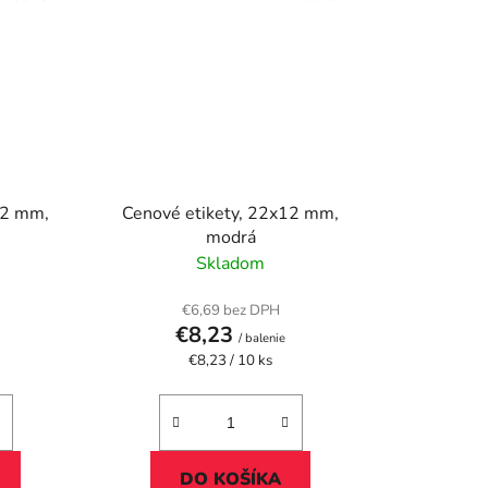
12 mm,
Cenové etikety, 22x12 mm,
modrá
Skladom
€6,69 bez DPH
€8,23
/ balenie
Jednotková
€8,23 / 10 ks
cena:
DO KOŠÍKA