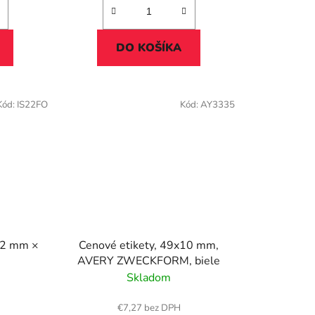
DO KOŠÍKA
Kód:
IS22FO
Kód:
AY3335
 22 mm ×
Cenové etikety, 49x10 mm,
AVERY ZWECKFORM, biele
Skladom
€7,27 bez DPH