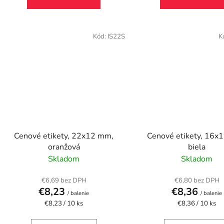
Kód:
IS22S
K
Cenové etikety, 22x12 mm,
Cenové etikety, 16x
oranžová
biela
Skladom
Skladom
€6,69 bez DPH
€6,80 bez DPH
€8,23
€8,36
/ balenie
/ balenie
Jednotková
Jednotková
€8,23 / 10 ks
€8,36 / 10 ks
cena:
cena: