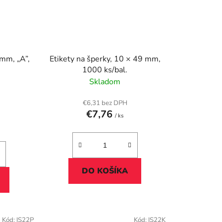
mm, „A”,
Etikety na šperky, 10 × 49 mm,
1000 ks/bal.
Skladom
€6,31 bez DPH
€7,76
/ ks
DO KOŠÍKA
Kód:
IS22P
Kód:
IS22K