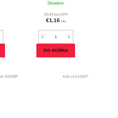
t
Skladom
o
v
€0,94 bez DPH
€1,16
/ ks
DO KOŠÍKA
ód:
IS2928F
Kód:
LCA10307