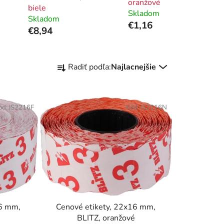
oranžové
biele
Skladom
Skladom
€1,16
€8,94
R
Radiť podľa:
Najlacnejšie
a
d
e
ód:
IS2216F
Kód:
IS2216N
n
i
e
p
r
o
d
u
6 mm,
Cenové etikety, 22x16 mm,
k
BLITZ, oranžové