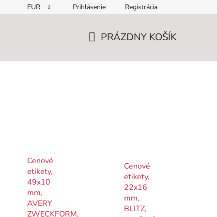
EUR
Prihlásenie
Registrácia
PRÁZDNY KOŠÍK
NÁKUPNÝ
KOŠÍK
Cenové
Cenové
etikety,
etikety,
49x10
22x16
mm,
mm,
AVERY
BLITZ,
ZWECKFORM,