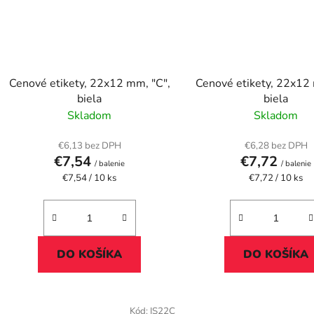
Cenové etikety, 22x12 mm, "C",
Cenové etikety, 22x12 
biela
biela
Skladom
Skladom
€6,13 bez DPH
€6,28 bez DPH
€7,54
€7,72
/ balenie
/ balenie
Jednotková
Jednotková
€7,54 / 10 ks
€7,72 / 10 ks
cena:
cena:
DO KOŠÍKA
DO KOŠÍKA
Kód:
IS22C