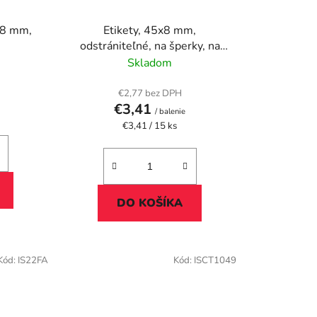
28 mm,
Etikety, 45x8 mm,
odstrániteľné, na šperky, na
liste formátu A5, APLI, 765
Skladom
etikiet/bal
€2,77 bez DPH
€3,41
/ balenie
Jednotková
€3,41 / 15 ks
cena:
DO KOŠÍKA
Kód:
IS22FA
Kód:
ISCT1049