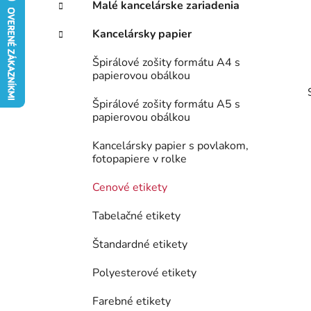
p
r
Malé kancelárske zariadenia
i
a
e
n
Kancelársky papier
e
Špirálové zošity formátu A4 s
l
papierovou obálkou
Špirálové zošity formátu A5 s
papierovou obálkou
Kancelársky papier s povlakom,
fotopapiere v rolke
Cenové etikety
Tabelačné etikety
Štandardné etikety
Polyesterové etikety
Farebné etikety