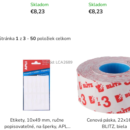
Skladom
Skladom
€8,23
€8,23
Stránka
1
z
3
-
50
položiek celkom
V
ý
Kód:
LCA2689
K
p
i
s
p
r
o
d
Etikety, 10x49 mm, ručne
Cenová páska, 22x1
u
popisovateľné, na šperky, APLI,
BLITZ, biela