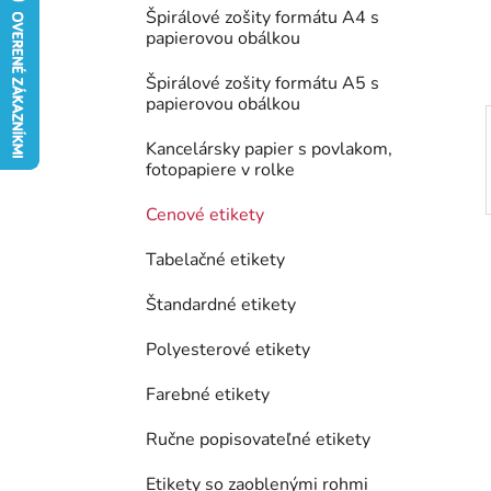
e
Špirálové zošity formátu A4 s
l
papierovou obálkou
Špirálové zošity formátu A5 s
papierovou obálkou
Kancelársky papier s povlakom,
fotopapiere v rolke
Cenové etikety
Tabelačné etikety
Štandardné etikety
Polyesterové etikety
Farebné etikety
Ručne popisovateľné etikety
Etikety so zaoblenými rohmi