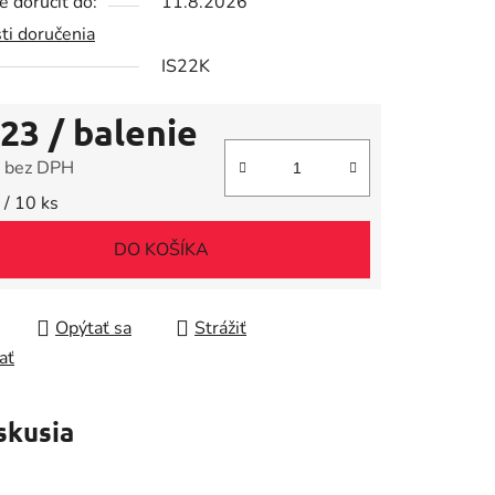
 doručiť do:
11.8.2026
ti doručenia
IS22K
iek.
,23
/ balenie
 bez DPH
tková cena:
 / 10 ks
DO KOŠÍKA
Opýtať sa
Strážiť
ať
skusia