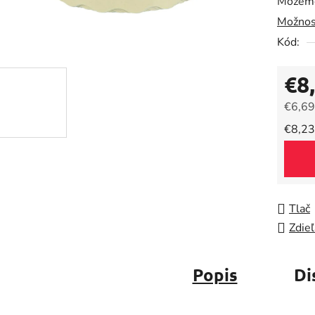
Môžeme
0,0
Možnos
z
5
Kód:
hviezdič
€8
€6,69
Jedno
€8,23
Tlač
Zdieľ
Popis
Di