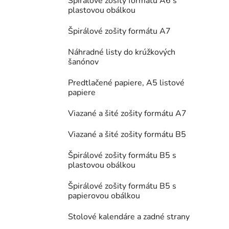
Špirálové zošity formátu A6 s
plastovou obálkou
Špirálové zošity formátu A7
Náhradné listy do krúžkových
šanónov
Predtlačené papiere, A5 listové
papiere
Viazané a šité zošity formátu A7
Viazané a šité zošity formátu B5
Špirálové zošity formátu B5 s
plastovou obálkou
Špirálové zošity formátu B5 s
papierovou obálkou
Stolové kalendáre a zadné strany