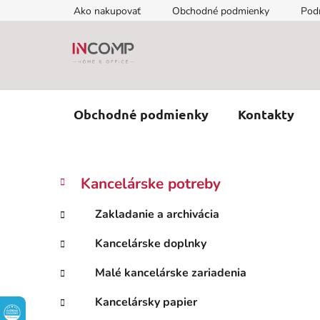
Prejsť
Ako nakupovať
Obchodné podmienky
Pod
na
obsah
Obchodné podmienky
Kontakty
B
K
Preskočiť
Kancelárske potreby
a
kategórie
o
t
č
Zakladanie a archivácia
e
n
g
Kancelárske doplnky
ý
ó
p
r
Malé kancelárske zariadenia
i
a
e
n
Kancelársky papier