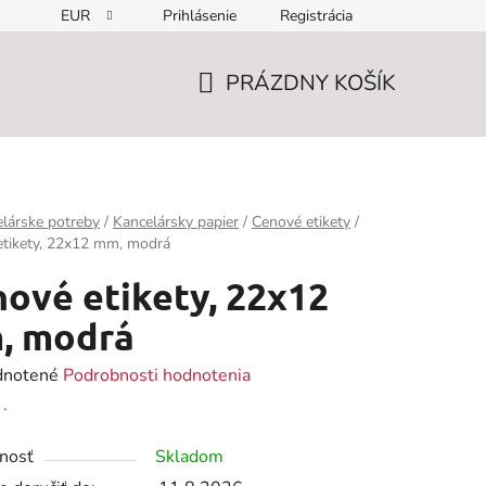
EUR
Prihlásenie
Registrácia
PRÁZDNY KOŠÍK
NÁKUPNÝ
KOŠÍK
lárske potreby
/
Kancelársky papier
/
Cenové etikety
/
etikety, 22x12 mm, modrá
ové etikety, 22x12
, modrá
rné
notené
Podrobnosti hodnotenia
enie
:
.
tu
nosť
Skladom