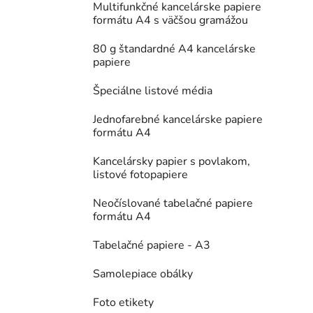
Multifunkčné kancelárske papiere
formátu A4 s väčšou gramážou
80 g štandardné A4 kancelárske
papiere
Špeciálne listové média
Jednofarebné kancelárske papiere
formátu A4
Kancelársky papier s povlakom,
listové fotopapiere
Neočíslované tabelačné papiere
formátu A4
Tabelačné papiere - A3
Samolepiace obálky
Foto etikety