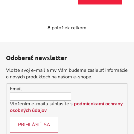
8
položiek celkom
O
v
l
Z
á
á
d
Odoberať newsletter
p
a
ä
c
Vložte svoj e-mail a my Vám budeme zasielať informácie
t
i
o nových produktoch na našom e-shope.
i
e
Email
p
e
r
v
Vložením e-mailu súhlasíte s
podmienkami ochrany
k
osobných údajov
y
v
PRIHLÁSIŤ SA
ý