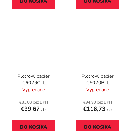
DO KOŠÍKA
DO KOŠÍKA
Plotrový papier
Plotrový papier
C6029C, k
C6020B, k
atramentovým
atramentovým
Vypredané
Vypredané
tlačiarňam, 610 mm x
tlačiarňam, 914 mm x
30,5 m, 130 g, lesklý,
45,7 m, 90 g, matný, HP
€81,03 bez DPH
€94,90 bez DPH
€99,67
€116,73
HP
/ ks
/ ks
DO KOŠÍKA
DO KOŠÍKA