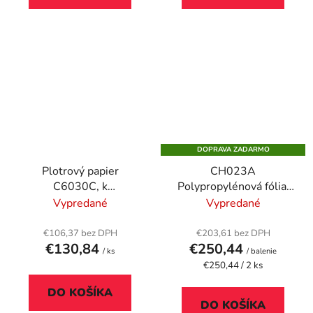
DOPRAVA ZADARMO
Plotrový papier
CH023A
C6030C, k
Polypropylénová fólia,
atramentovým
914 mm x 30,5 m, 120
Vypredané
Vypredané
tlačiarňam, 914 mm x
g, matná, HP
30,5 m, 130 g, matný,
€106,37 bez DPH
€203,61 bez DPH
€130,84
€250,44
HP
/ ks
/ balenie
Jednotková
€250,44 / 2 ks
cena:
DO KOŠÍKA
DO KOŠÍKA