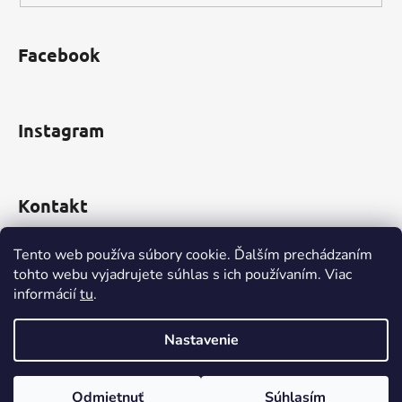
p
i
s
Facebook
u
Instagram
Kontakt
obchod
@
incomp.sk
Tento web používa súbory cookie. Ďalším prechádzaním
tohto webu vyjadrujete súhlas s ich používaním. Viac
0910 999 552
informácií
tu
.
Nastavenie
Vytvoril Shoptet
Odmietnuť
Súhlasím
Copyright 2026
www.INCOMP.sk
. Všetky práva