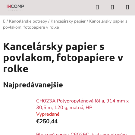
Prejsť
Hľadať
NÁKUP
na
KOŠÍK
obsah
Domov
/
Kancelárske potreby
/
Kancelársky papier
/
Kancelársky papier s
povlakom, fotopapiere v rolke
Kancelársky papier s
povlakom, fotopapiere v
rolke
Najpredávanejšie
CH023A Polypropylénová fólia, 914 mm x
30,5 m, 120 g, matná, HP
Vypredané
€250,44
Plotrový papier C6029C, k atramentovým