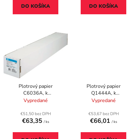
v
DO KOŠÍKA
DO KOŠÍKA
Plotrový papier
Plotrový papier
C6036A, k
Q1444A, k
atramentovým
atramentovým
Vypredané
Vypredané
tlačiarňam, 914 mm x
tlačiarňam, 841 mm x
45,7 m, 90 g, vysoká
45,7 m, 90 g, vysoká
€51,50 bez DPH
€53,67 bez DPH
€63,35
€66,01
belosť, HP
belosť, HP
/ ks
/ ks