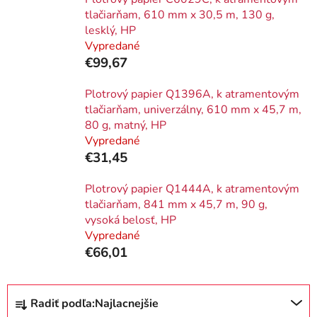
tlačiarňam, 610 mm x 30,5 m, 130 g,
lesklý, HP
Vypredané
€99,67
Plotrový papier Q1396A, k atramentovým
tlačiarňam, univerzálny, 610 mm x 45,7 m,
80 g, matný, HP
Vypredané
€31,45
Plotrový papier Q1444A, k atramentovým
tlačiarňam, 841 mm x 45,7 m, 90 g,
vysoká belosť, HP
Vypredané
€66,01
R
Radiť podľa:
Najlacnejšie
a