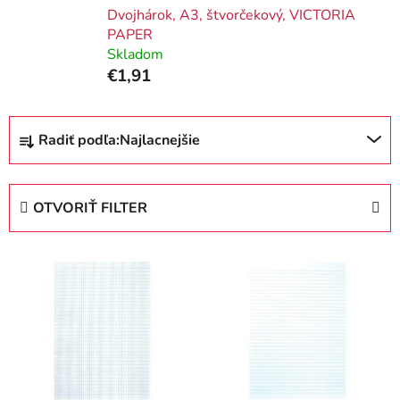
Dvojhárok, A3, štvorčekový, VICTORIA
PAPER
Skladom
€1,91
R
Radiť podľa:
Najlacnejšie
a
d
e
OTVORIŤ FILTER
n
i
V
e
ý
p
p
r
i
o
s
d
p
u