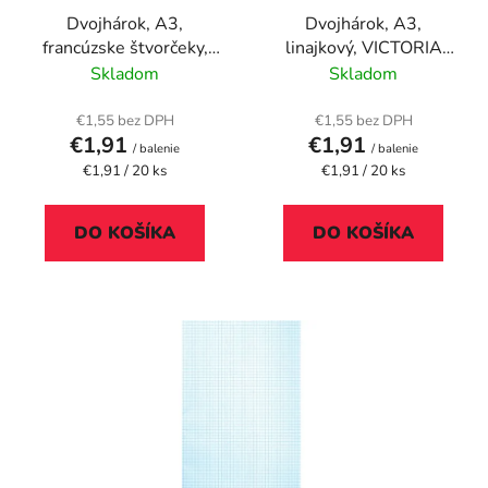
r
k
Dvojhárok, A3,
Dvojhárok, A3,
o
t
francúzske štvorčeky,
linajkový, VICTORIA
d
o
VICTORIA PAPER
PAPER
Skladom
Skladom
u
v
k
€1,55 bez DPH
€1,55 bez DPH
t
€1,91
€1,91
/ balenie
/ balenie
o
Jednotková
Jednotková
€1,91 / 20 ks
€1,91 / 20 ks
cena:
cena:
v
DO KOŠÍKA
DO KOŠÍKA