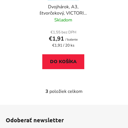
Dvojhárok, A3,
štvorčekový, VICTORIA
PAPER
Skladom
€1,55 bez DPH
€1,91
/ balenie
Jednotková
€1,91 / 20 ks
cena:
DO KOŠÍKA
3
položiek celkom
O
v
l
Z
á
á
d
Odoberať newsletter
p
a