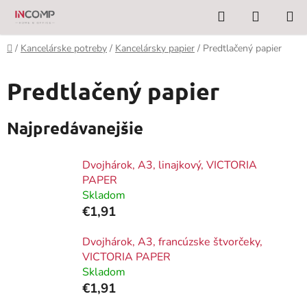
Prejsť
Hľadať
NÁKUP
na
KOŠÍK
obsah
Domov
/
Kancelárske potreby
/
Kancelársky papier
/
Predtlačený papier
Predtlačený papier
Najpredávanejšie
Dvojhárok, A3, linajkový, VICTORIA
PAPER
Skladom
€1,91
Dvojhárok, A3, francúzske štvorčeky,
VICTORIA PAPER
Skladom
€1,91