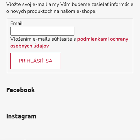
ä
c
Vložte svoj e-mail a my Vám budeme zasielať informácie
t
i
o nových produktoch na našom e-shope.
i
e
Email
p
e
r
v
Vložením e-mailu súhlasíte s
podmienkami ochrany
k
osobných údajov
y
v
PRIHLÁSIŤ SA
ý
p
i
s
Facebook
u
Instagram