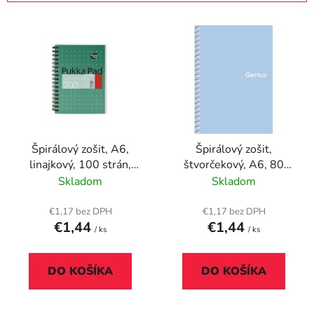
i
V
e
ý
p
p
r
i
o
s
d
p
u
r
k
Špirálový zošit, A6,
Špirálový zošit,
o
t
linajkový, 100 strán,
štvorčekový, A6, 80
d
o
PUKKA PAD, "Metallic
listov, PP obal,
Skladom
Skladom
u
v
Jotta"
SHKOLYARYK "Genius
k
Pastel", mix
€1,17 bez DPH
€1,17 bez DPH
t
€1,44
€1,44
/ ks
/ ks
o
v
DO KOŠÍKA
DO KOŠÍKA