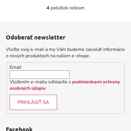
4
položiek celkom
O
v
l
Z
á
á
d
Odoberať newsletter
p
a
ä
c
Vložte svoj e-mail a my Vám budeme zasielať informácie
t
i
o nových produktoch na našom e-shope.
i
e
Email
p
e
r
v
Vložením e-mailu súhlasíte s
podmienkami ochrany
k
osobných údajov
y
v
PRIHLÁSIŤ SA
ý
p
i
s
Facebook