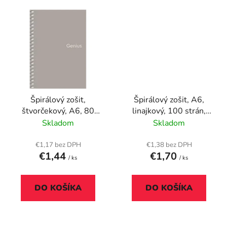
Špirálový zošit,
Špirálový zošit, A6,
štvorčekový, A6, 80
linajkový, 100 strán,
listov, PP obal,
PUKKA PAD "Stripe
Skladom
Skladom
SHKOLYARYK "Genius",
Jotta"
mix
€1,17 bez DPH
€1,38 bez DPH
€1,44
€1,70
/ ks
/ ks
DO KOŠÍKA
DO KOŠÍKA