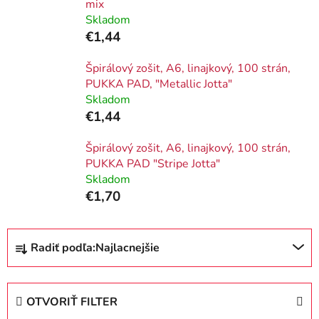
mix
Skladom
€1,44
Špirálový zošit, A6, linajkový, 100 strán,
PUKKA PAD, "Metallic Jotta"
Skladom
€1,44
Špirálový zošit, A6, linajkový, 100 strán,
PUKKA PAD "Stripe Jotta"
Skladom
€1,70
R
Radiť podľa:
Najlacnejšie
a
d
e
OTVORIŤ FILTER
n