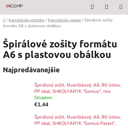
Prejsť
Hľadať
NÁKUP
na
KOŠÍK
obsah
Domov
/
Kancelárske potreby
/
Kancelársky papier
/
Špirálové zošity
formátu A6 s plastovou obálkou
Špirálové zošity formátu
A6 s plastovou obálkou
Najpredávanejšie
Špirálový zošit, štvorčekový, A6, 80 listov,
PP obal, SHKOLYARYK "Genius", mix
Skladom
€1,44
Špirálový zošit, štvorčekový, A6, 80 listov,
PP obal, SHKOLYARYK "Genius Pastel",