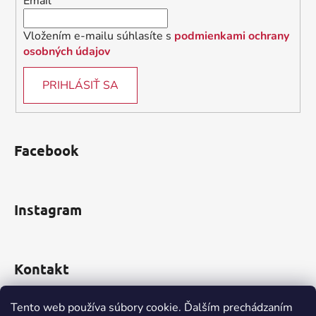
Email
p
e
r
v
Vložením e-mailu súhlasíte s
podmienkami ochrany
k
osobných údajov
y
v
PRIHLÁSIŤ SA
ý
p
i
s
Facebook
u
Instagram
Kontakt
obchod
@
incomp.sk
Tento web používa súbory cookie. Ďalším prechádzaním