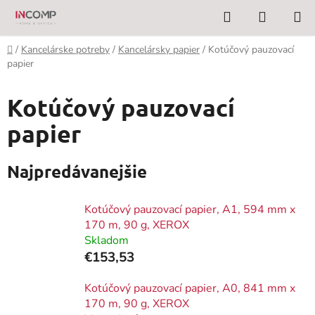
Prejsť
Hľadať
NÁKUP
na
KOŠÍK
obsah
Domov
/
Kancelárske potreby
/
Kancelársky papier
/
Kotúčový pauzovací
papier
Kotúčový pauzovací
papier
Najpredávanejšie
Kotúčový pauzovací papier, A1, 594 mm x
170 m, 90 g, XEROX
Skladom
€153,53
Kotúčový pauzovací papier, A0, 841 mm x
170 m, 90 g, XEROX