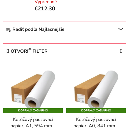
Vypredané
€212,30
R
Radiť podľa:
Najlacnejšie
a
d
e
OTVORIŤ FILTER
n
i
V
e
ý
p
p
r
i
o
s
d
p
u
DOPRAVA ZADARMO
DOPRAVA ZADARMO
r
k
Kotúčový pauzovací
Kotúčový pauzovací
o
t
papier, A1, 594 mm x
papier, A0, 841 mm x
d