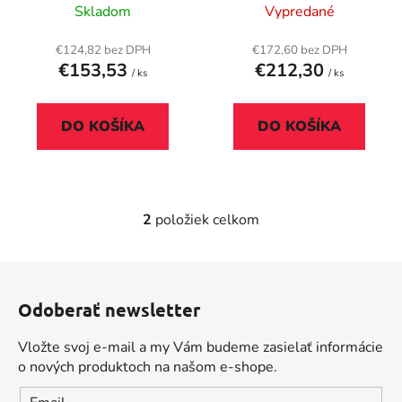
o
170 m, 90 g, XEROX
170 m, 90 g, XEROX
Skladom
Vypredané
u
v
k
€124,82 bez DPH
€172,60 bez DPH
t
€153,53
€212,30
/ ks
/ ks
o
v
DO KOŠÍKA
DO KOŠÍKA
2
položiek celkom
O
v
l
Z
á
á
d
Odoberať newsletter
p
a
ä
c
Vložte svoj e-mail a my Vám budeme zasielať informácie
t
i
o nových produktoch na našom e-shope.
i
e