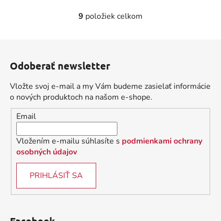
9
položiek celkom
O
v
l
Z
á
á
d
Odoberať newsletter
p
a
ä
c
Vložte svoj e-mail a my Vám budeme zasielať informácie
t
i
o nových produktoch na našom e-shope.
i
e
Email
p
e
r
v
Vložením e-mailu súhlasíte s
podmienkami ochrany
k
osobných údajov
y
v
PRIHLÁSIŤ SA
ý
p
i
s