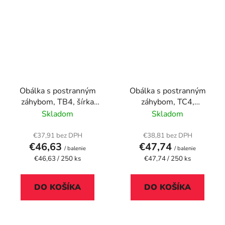
Obálka s postranným
Obálka s postranným
záhybom, TB4, šírka
záhybom, TC4,
spodku: 40 mm,
silikónová, šírka spodku:
Skladom
Skladom
VICTORIA PAPER,
40 mm, VICTORIA
hnedý kraft papier
PAPER, hnedý kraft
€37,91 bez DPH
€38,81 bez DPH
€46,63
€47,74
papier
/ balenie
/ balenie
Jednotková
Jednotková
€46,63 / 250 ks
€47,74 / 250 ks
cena:
cena:
DO KOŠÍKA
DO KOŠÍKA