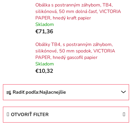
Obálka s postranným záhybom, TB4,
silikónová, 50 mm dolná časť, VICTORIA
PAPER, hnedý kraft papier
Skladom
€71,36
Obálky TB4, s postranným záhybom,
silikónové, 50 mm spodok, VICTORIA
PAPER, hnedý gascofil papier
Skladom
€10,32
R
Radiť podľa:
Najlacnejšie
a
d
e
OTVORIŤ FILTER
n
i