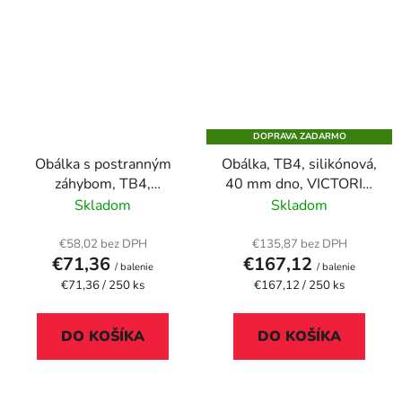
DOPRAVA ZADARMO
Obálka s postranným
Obálka, TB4, silikónová,
záhybom, TB4,
40 mm dno, VICTORIA
silikónová, 50 mm
PAPER, hnedá
Skladom
Skladom
dolná časť, VICTORIA
PAPER, hnedý kraft
€58,02 bez DPH
€135,87 bez DPH
€71,36
€167,12
papier
/ balenie
/ balenie
Jednotková
Jednotková
€71,36 / 250 ks
€167,12 / 250 ks
cena:
cena:
DO KOŠÍKA
DO KOŠÍKA