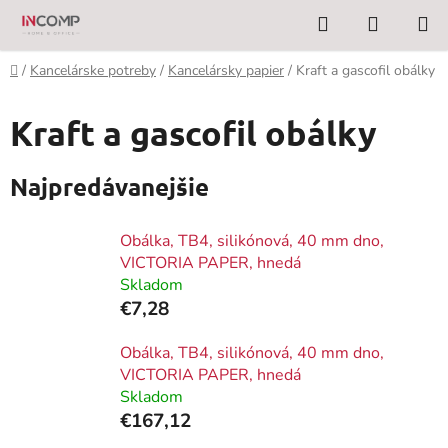
Prejsť
Hľadať
NÁKUP
na
KOŠÍK
obsah
Domov
/
Kancelárske potreby
/
Kancelársky papier
/
Kraft a gascofil obálky
Kraft a gascofil obálky
Najpredávanejšie
Obálka, TB4, silikónová, 40 mm dno,
VICTORIA PAPER, hnedá
Skladom
€7,28
Obálka, TB4, silikónová, 40 mm dno,
VICTORIA PAPER, hnedá
Skladom
€167,12