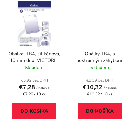
Obálka, TB4, silikónová,
Obálky TB4, s
40 mm dno, VICTORIA
postranným záhybom,
PAPER, hnedá
silikónové, 50 mm
Skladom
Skladom
spodok, VICTORIA
PAPER, hnedý gascofil
€5,92 bez DPH
€8,39 bez DPH
€7,28
€10,32
papier
/ balenie
/ balenie
Jednotková
Jednotková
€7,28 / 10 ks
€10,32 / 10 ks
cena:
cena:
DO KOŠÍKA
DO KOŠÍKA