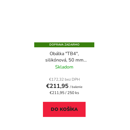
DOPRAVA ZADARMO
Obálka "TB4",
silikónová, 50 mm
spodok, VICTORIA
Skladom
PAPER, hnedý gascofil
€172,32 bez DPH
€211,95
/ balenie
Jednotková
€211,95 / 250 ks
cena:
DO KOŠÍKA