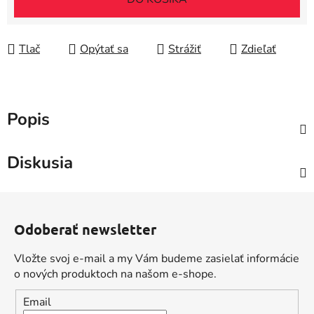
Tlač
Opýtať sa
Strážiť
Zdieľať
Popis
Diskusia
Z
á
Odoberať newsletter
p
ä
Vložte svoj e-mail a my Vám budeme zasielať informácie
t
o nových produktoch na našom e-shope.
i
Email
e