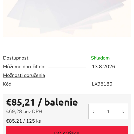
Dostupnosť
Skladom
Môžeme doručiť do:
13.8.2026
Možnosti doručenia
Kód:
LX95180
€85,21
/ balenie
€69,28 bez DPH
Jednotková cena:
€85,21 / 125 ks
DO KOŠÍKA