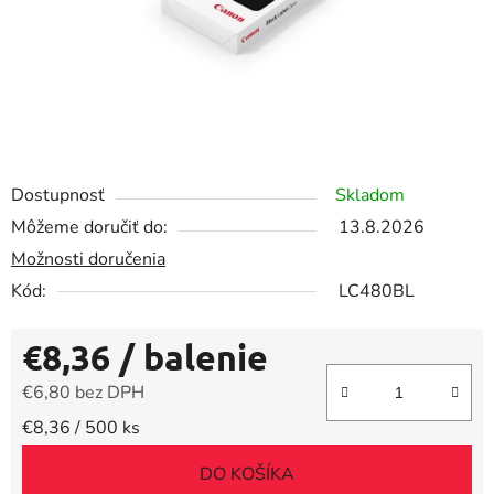
Dostupnosť
Skladom
Môžeme doručiť do:
13.8.2026
Možnosti doručenia
Kód:
LC480BL
€8,36
/ balenie
€6,80 bez DPH
Jednotková cena:
€8,36 / 500 ks
DO KOŠÍKA