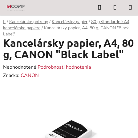
Prejsť
Hľadať
NÁKUP
na
KOŠÍK
obsah
Domov
/
Kancelárske potreby
/
Kancelársky papier
/
80 g štandardné A4
kancelárske papiere
/
Kancelársky papier, A4, 80 g, CANON "Black
Label"
Kancelársky papier, A4, 80
g, CANON "Black Label"
Priemerné
Neohodnotené
Podrobnosti hodnotenia
hodnotenie
Značka:
CANON
produktu
je
0,0
z
5
hviezdičiek.