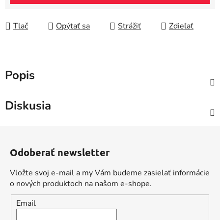
Tlač
Opýtať sa
Strážiť
Zdieľať
Popis
Diskusia
Z
á
Odoberať newsletter
p
ä
Vložte svoj e-mail a my Vám budeme zasielať informácie
t
o nových produktoch na našom e-shope.
i
Email
e