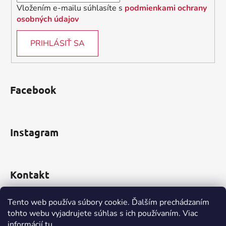
Vložením e-mailu súhlasíte s
podmienkami ochrany
osobných údajov
PRIHLÁSIŤ SA
Facebook
Instagram
Kontakt
obchod
@
incomp.sk
Tento web používa súbory cookie. Ďalším prechádzaním
tohto webu vyjadrujete súhlas s ich používaním. Viac
0910 999 552
informácií
tu
.