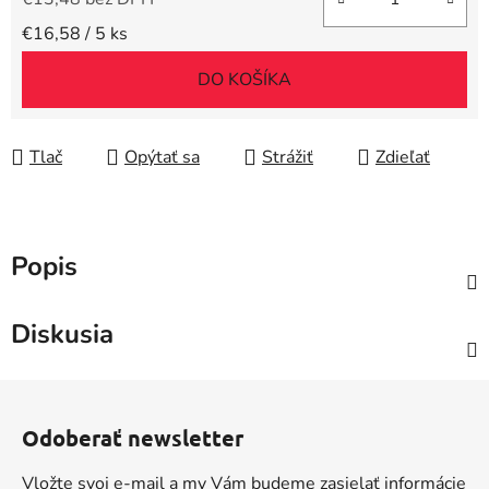
Jednotková cena:
€16,58 / 5 ks
DO KOŠÍKA
Tlač
Opýtať sa
Strážiť
Zdieľať
Popis
Diskusia
Z
á
Odoberať newsletter
p
ä
Vložte svoj e-mail a my Vám budeme zasielať informácie