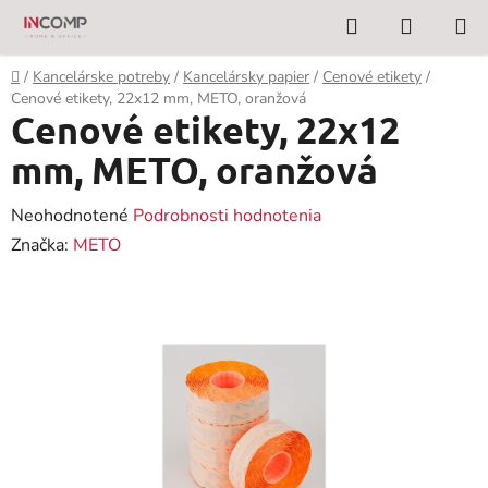
Prejsť
Hľadať
NÁKUP
na
KOŠÍK
obsah
Domov
/
Kancelárske potreby
/
Kancelársky papier
/
Cenové etikety
/
Cenové etikety, 22x12 mm, METO, oranžová
Cenové etikety, 22x12
mm, METO, oranžová
Priemerné
Neohodnotené
Podrobnosti hodnotenia
hodnotenie
Značka:
METO
produktu
je
0,0
z
5
hviezdičiek.