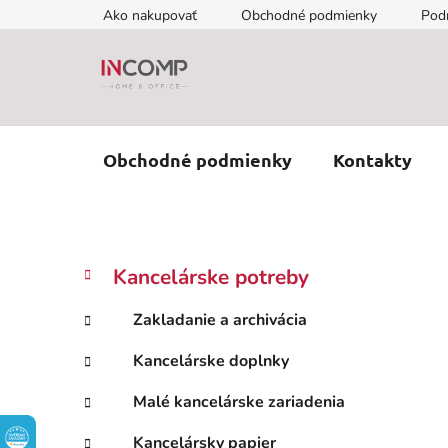
Prejsť
Ako nakupovať
Obchodné podmienky
Pod
na
obsah
Obchodné podmienky
Kontakty
B
K
Preskočiť
Kancelárske potreby
a
kategórie
o
t
č
Zakladanie a archivácia
e
n
g
Kancelárske doplnky
ý
ó
p
r
Malé kancelárske zariadenia
i
a
e
n
Kancelársky papier