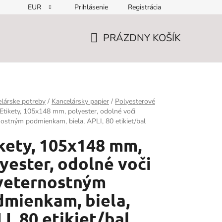
EUR
Prihlásenie
Registrácia
PRÁZDNY KOŠÍK
NÁKUPNÝ
KOŠÍK
lárske potreby
/
Kancelársky papier
/
Polyesterové
Etikety, 105x148 mm, polyester, odolné voči
ostným podmienkam, biela, APLI, 80 etikiet/bal
kety, 105x148 mm,
yester, odolné voči
veternostným
mienkam, biela,
I, 80 etikiet/bal