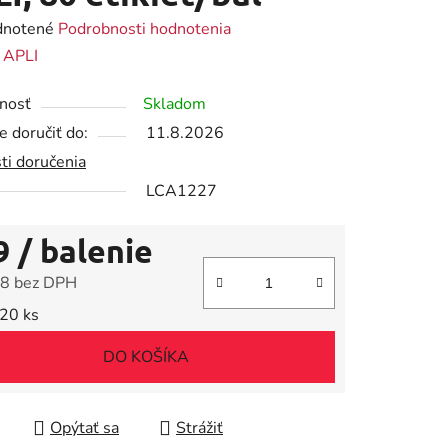
rné
notené
Podrobnosti hodnotenia
enie
:
APLI
tu
nosť
Skladom
 doručiť do:
11.8.2026
ti doručenia
LCA1227
iek.
9
/ balenie
8 bez DPH
tková cena:
 20 ks
DO KOŠÍKA
Opýtať sa
Strážiť