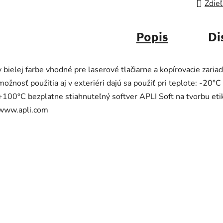
Zdieľ
Popis
Di
v bielej farbe vhodné pre laserové tlačiarne a kopírovacie zaria
možnosť použitia aj v exteriéri dajú sa použiť pri teplote: -20°C
+100°C bezplatne stiahnuteľný softver APLI Soft na tvorbu etik
www.apli.com