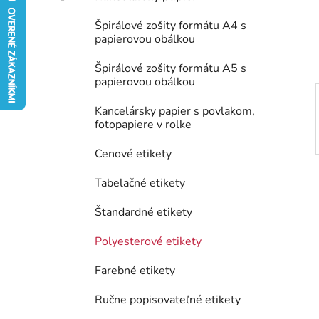
e
Špirálové zošity formátu A4 s
l
papierovou obálkou
Špirálové zošity formátu A5 s
papierovou obálkou
Kancelársky papier s povlakom,
fotopapiere v rolke
Cenové etikety
Tabelačné etikety
Štandardné etikety
Polyesterové etikety
Farebné etikety
Ručne popisovateľné etikety