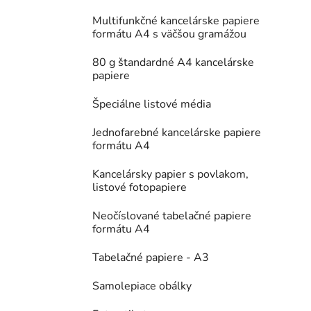
Multifunkčné kancelárske papiere
formátu A4 s väčšou gramážou
80 g štandardné A4 kancelárske
papiere
Špeciálne listové média
Jednofarebné kancelárske papiere
formátu A4
Kancelársky papier s povlakom,
listové fotopapiere
Neočíslované tabelačné papiere
formátu A4
Tabelačné papiere - A3
Samolepiace obálky