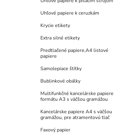
Uhľové papiere k písacím strojom
Uhľové papiere k ceruzkám
Krycie etikety
Extra silné etikety
Predtlačené papiere,A4 listové
papiere
Samolepiace štítky
Bublinkové obálky
Multifunkčné kancelárske papiere
formátu A3 s väčšou gramážou
Kancelárske papiere A4 s väčšou
gramážou, pre atramentovú tlač
Faxový papier