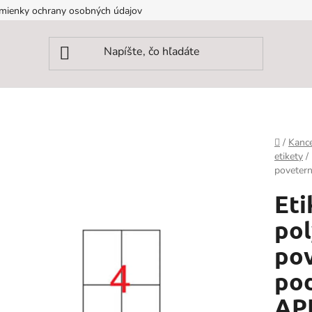
mienky ochrany osobných údajov
Domov
/
Kance
etikety
/
povetern
Eti
pol
po
pod
APL