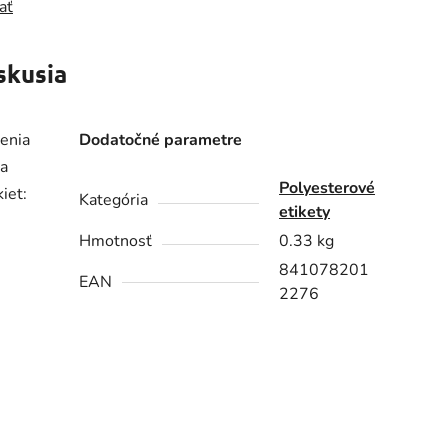
ať
skusia
denia
Dodatočné parametre
 a
Polyesterové
iet:
Kategória
etikety
Hmotnosť
0.33 kg
841078201
EAN
2276