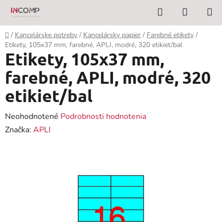
Prejsť
Hľadať
NÁKUP
na
KOŠÍK
obsah
Domov
/
Kancelárske potreby
/
Kancelársky papier
/
Farebné etikety
/
Etikety, 105x37 mm, farebné, APLI, modré, 320 etikiet/bal
Etikety, 105x37 mm,
farebné, APLI, modré, 320
etikiet/bal
Priemerné
Neohodnotené
Podrobnosti hodnotenia
hodnotenie
Značka:
APLI
produktu
je
0,0
z
5
hviezdičiek.