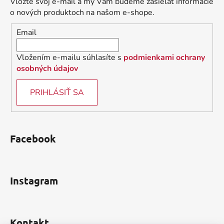
Vložte svoj e-mail a my Vám budeme zasielať informácie
t
o nových produktoch na našom e-shope.
i
Email
e
Vložením e-mailu súhlasíte s
podmienkami ochrany
osobných údajov
PRIHLÁSIŤ SA
Facebook
Instagram
Kontakt