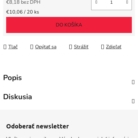
€8,18 bez DPH
Jednotková cena:
€10,06 / 20 ks
DO KOŠÍKA
Tlač
Opýtať sa
Strážiť
Zdieľať
Popis
Diskusia
Z
á
Odoberať newsletter
p
ä