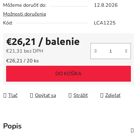
Môžeme doručiť do:
12.8.2026
Možnosti doručenia
Kód:
LCA1225
€26,21
/ balenie
€21,31 bez DPH
Jednotková cena:
€26,21 / 20 ks
DO KOŠÍKA
Tlač
Opýtať sa
Strážiť
Zdieľať
Popis