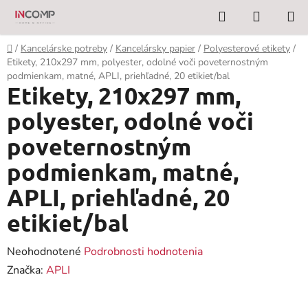
Prejsť
Hľadať
NÁKUP
na
KOŠÍK
obsah
Domov
/
Kancelárske potreby
/
Kancelársky papier
/
Polyesterové etikety
/
Etikety, 210x297 mm, polyester, odolné voči poveternostným
podmienkam, matné, APLI, priehľadné, 20 etikiet/bal
Etikety, 210x297 mm,
polyester, odolné voči
poveternostným
podmienkam, matné,
APLI, priehľadné, 20
etikiet/bal
Priemerné
Neohodnotené
Podrobnosti hodnotenia
hodnotenie
Značka:
APLI
produktu
je