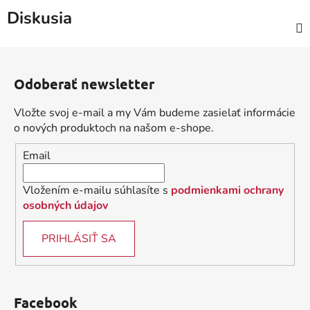
Diskusia
Z
á
Odoberať newsletter
p
ä
Vložte svoj e-mail a my Vám budeme zasielať informácie
t
o nových produktoch na našom e-shope.
i
Email
e
Vložením e-mailu súhlasíte s
podmienkami ochrany
osobných údajov
PRIHLÁSIŤ SA
Facebook