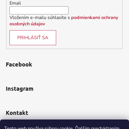
Email
e
Vložením e-mailu súhlasíte s
podmienkami ochrany
osobných údajov
PRIHLÁSIŤ SA
Facebook
Instagram
Kontakt
obchod
@
incomp.sk
Tento web používa súbory cookie. Ďalším prechádzaním