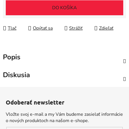
DO KOŠÍKA
Tlač
Opýtať sa
Strážiť
Zdieľať
Popis
Diskusia
Z
á
Odoberať newsletter
p
ä
Vložte svoj e-mail a my Vám budeme zasielať informácie
t
o nových produktoch na našom e-shope.
i