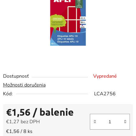
5
hviezdičiek.
Dostupnosť
Vypredané
Možnosti doručenia
Kód:
LCA2756
€1,56
/ balenie
€1,27 bez DPH
Jednotková cena:
€1,56 / 8 ks