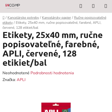
Prejsť
Hľadať
NÁKUP
na
KOŠÍK
obsah
Domov
/
Kancelárske potreby
/
Kancelársky papier
/
Ručne popisovateľné
etikety
/
Etikety, 25x40 mm, ručne popisovateľné, farebné, APLI,
červené, 128 etikiet/bal
Etikety, 25x40 mm, ručne
popisovateľné, farebné,
APLI, červené, 128
etikiet/bal
Priemerné
Neohodnotené
Podrobnosti hodnotenia
hodnotenie
Značka:
APLI
produktu
je
0,0
z